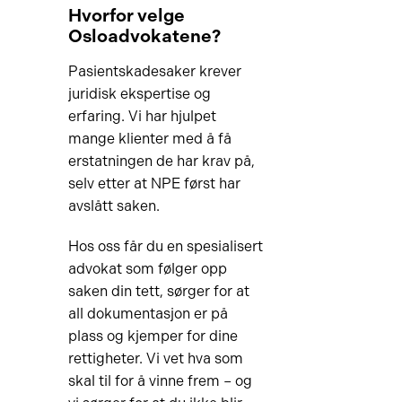
Hvorfor velge
via rettshjelpsforsikring. Vi
Osloadvokatene?
undersøker alltid hvilke
muligheter du har for gratis
Pasientskadesaker krever
eller delvis dekket
juridisk ekspertise og
advokatbistand.
erfaring. Vi har hjulpet
mange klienter med å få
erstatningen de har krav på,
selv etter at NPE først har
avslått saken.
Hos oss får du en spesialisert
advokat som følger opp
saken din tett, sørger for at
all dokumentasjon er på
plass og kjemper for dine
rettigheter. Vi vet hva som
skal til for å vinne frem – og