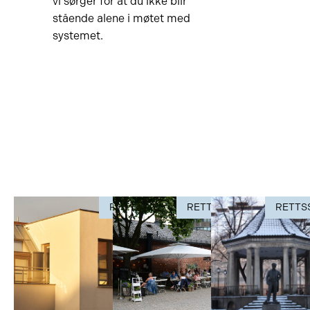
vi sørger for at du ikke blir
stående alene i møtet med
systemet.
RETTSSAK
RETTSSAK
RETTS