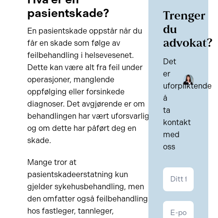
pasientskade?
Trenger
du
En pasientskade oppstår når du
advokat?
får en skade som følge av
feilbehandling i helsevesenet.
Det
Dette kan være alt fra feil under
er
operasjoner, manglende
uforpliktende
oppfølging eller forsinkede
å
diagnoser. Det avgjørende er om
ta
behandlingen har vært uforsvarlig,
kontakt
og om dette har påført deg en
med
skade.
oss
Mange tror at
Kontakt
pasientskadeerstatning kun
Personskade
gjelder sykehusbehandling, men
den omfatter også feilbehandling
hos fastleger, tannleger,