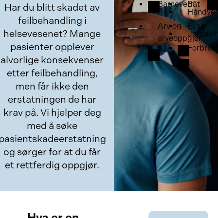
Barnevern
Båt
Har du blitt skadet av
Håndver
feilbehandling i
Arv og
Fusk
helsevesenet? Mange
Jordskif
arveoppgjør
pasienter opplever
Forbruk
alvorlige konsekvenser
etter feilbehandling,
men får ikke den
erstatningen de har
krav på. Vi hjelper deg
med å søke
pasientskadeerstatning
og sørger for at du får
et rettferdig oppgjør.
Hva er en