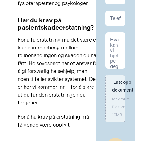
fysioterapeuter og psykologer.
Har du krav på
pasientskadeerstatning?
For å få erstatning må det være en
klar sammenheng mellom
feilbehandlingen og skaden du har
fått. Helsevesenet har et ansvar for
å gi forsvarlig helsehjelp, men i
noen tilfeller svikter systemet. Det
Last opp 
er her vi kommer inn – for å sikre
dokument
at du får den erstatningen du
Maximum
fortjener.
file size:
10MB
For å ha krav på erstatning må
følgende være oppfylt: