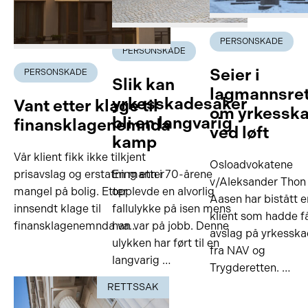
PERSONSKADE
PERSONSKADE
Seier i
PERSONSKADE
Slik kan
lagmannsre
yrkesskadesaker
Vant etter klage til
om yrkessk
bli en langvarig
finansklagenemnda
ved løft
kamp
Vår klient fikk ikke tilkjent
Osloadvokatene
prisavslag og erstatning etter
En mann i 70-årene
v/Aleksander Thon
mangel på bolig. Etter
opplevde en alvorlig
Aasen har bistått e
innsendt klage til
fallulykke på isen mens
klient som hadde f
finansklagenemnda va…
han var på jobb. Denne
avslag på yrkessk
ulykken har ført til en
fra NAV og
langvarig …
Trygderetten. …
RETTSSAK