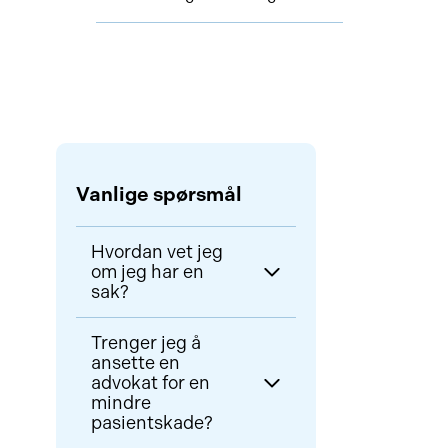
Vanlige spørsmål
Hvordan vet jeg
om jeg har en
sak?
Hvis du har blitt skadet som
Trenger jeg å
følge av medisinsk
ansette en
behandling, kan du ha rett på
advokat for en
mindre
erstatning. Det er viktig å
pasientskade?
dokumentere skadene og