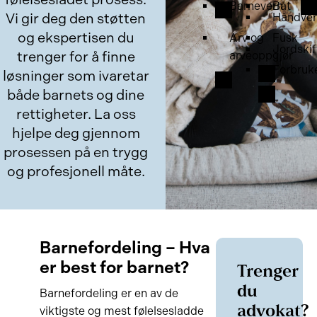
Barnevern
Båt
Vi gir deg den støtten
Håndver
og ekspertisen du
Arv og
Fusk
Jordskif
trenger for å finne
arveoppgjør
Forbruk
løsninger som ivaretar
både barnets og dine
rettigheter. La oss
hjelpe deg gjennom
prosessen på en trygg
og profesjonell måte.
Barnefordeling – Hva
er best for barnet?
Trenger
du
Barnefordeling er en av de
advokat?
viktigste og mest følelsesladde