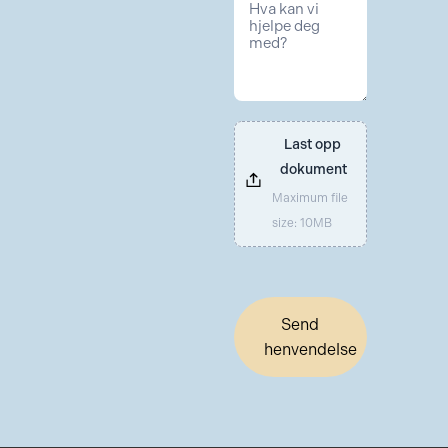
Last opp 
dokument
Maximum file
size: 10MB
Send
henvendelse