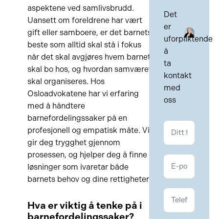
aspektene ved samlivsbrudd.
Det
Uansett om foreldrene har vært
er
gift eller samboere, er det barnets
uforpliktende
beste som alltid skal stå i fokus
å
når det skal avgjøres hvem barnet
ta
skal bo hos, og hvordan samværet
kontakt
skal organiseres. Hos
med
Osloadvokatene har vi erfaring
oss
med å håndtere
barnefordelingssaker på en
Kontakt
profesjonell og empatisk måte. Vi
Familie
gir deg trygghet gjennom
prosessen, og hjelper deg å finne
løsninger som ivaretar både
barnets behov og dine rettigheter.
Hva er viktig å tenke på i
barnefordelingssaker?