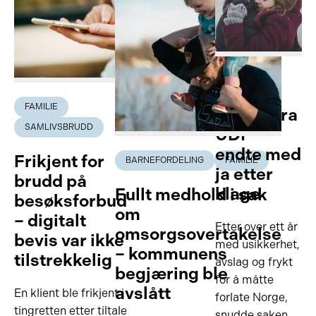
FAMILIE
FAMILIE
Avslag fra
SAMLIVSBRUDD
UDI –
endte med
Frikjent for
BARNEFORDELING
FAMILIE
ja etter
brudd på
klage
Fullt medhold i sak
besøksforbud
om
– digitalt
Etter over ett år
omsorgsovertakelse
bevis var ikke
med usikkerhet,
– kommunens
tilstrekkelig
avslag og frykt
begjæring ble
for å måtte
avslått
En klient ble frikjent i
forlate Norge,
tingretten etter tiltale
snudde saken