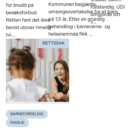
Kommunen begjærte
for brudd på
fullstendig. UDI
omsorgsovertakelse for et barn
besøksforbud.
omgjorde sitt
på 1,5 år. Etter en grundig
Retten fant det ikke
v…
behandling i barneverns- og
bevist utover rimelig
helsenemnda fikk …
tvi…
RETTSSAK
BARNEFORDELING
FAMILIE