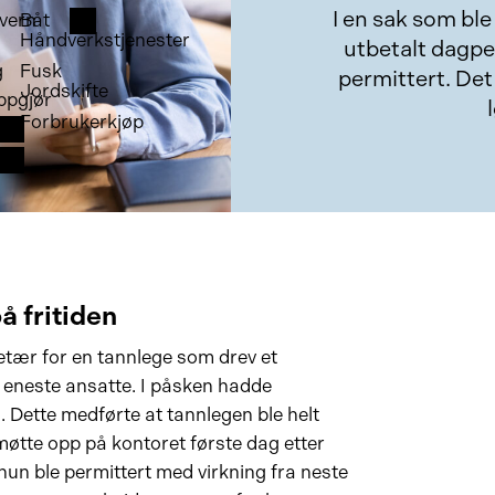
I en sak som ble
vern
Båt
Håndverkstjenester
utbetalt dagpe
g
Fusk
permittert. De
Jordskifte
ppgjør
Forbrukerkjøp
å fritiden
tær for en tannlege som drev et
 eneste ansatte. I påsken hadde
. Dette medførte at tannlegen ble helt
møtte opp på kontoret første dag etter
hun ble permittert med virkning fra neste