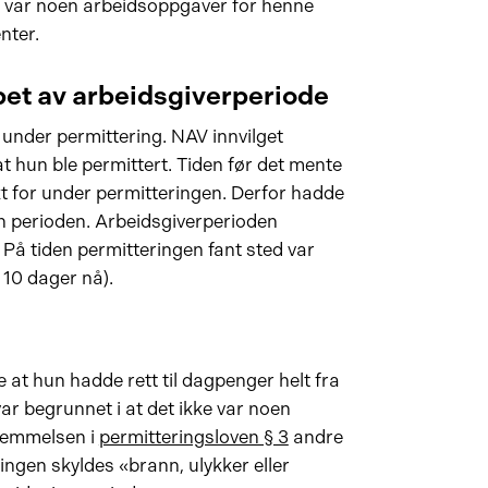
r var noen arbeidsoppgaver for henne
nter.
pet av arbeidsgiverperiode
under permittering. NAV innvilget
 hun ble permittert. Tiden før det mente
t for under permitteringen. Derfor hadde
n perioden. Arbeidsgiverperioden
. På tiden permitteringen fant sted var
 10 dager nå).
at hun hadde rett til dagpenger helt fra
ar begrunnet i at det ikke var noen
temmelsen i
permitteringsloven § 3
andre
ringen skyldes «brann, ulykker eller