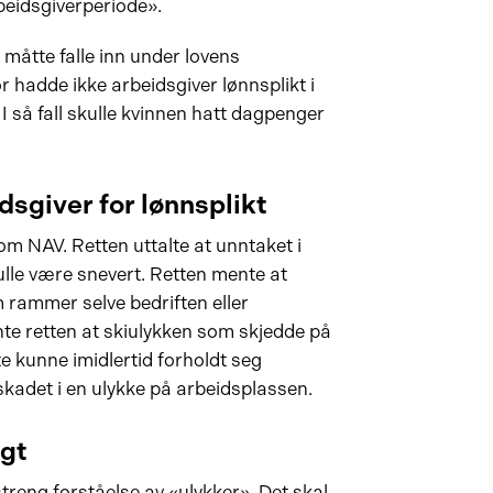
beidsgiverperiode».
måtte falle inn under lovens
hadde ikke arbeidsgiver lønnsplikt i
I så fall skulle kvinnen hatt dagpenger
dsgiver for lønnsplikt
m NAV. Retten uttalte at unntaket i
lle være snevert. Retten mente at
rammer selve bedriften eller
te retten at skiulykken som skjedde på
te kunne imidlertid forholdt seg
skadet i en ulykke på arbeidsplassen.
gt
treng forståelse av «ulykker». Det skal