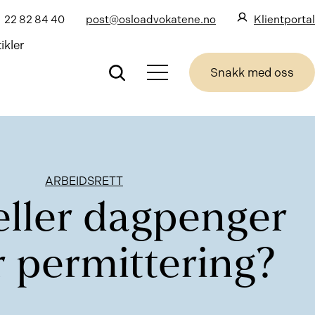
22 82 84 40
post@osloadvokatene.no
Klientportal
ikler
Snakk med oss
ARBEIDSRETT
eller dagpenger
 permittering?