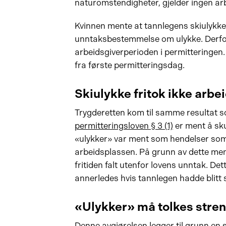
naturomstendigheter, gjelder ingen ar
Kvinnen mente at tannlegens skiulykke 
unntaksbestemmelse om ulykke. Derfor 
arbeidsgiverperioden i permitteringen. 
fra første permitteringsdag.
Skiulykke fritok ikke arbei
Trygderetten kom til samme resultat so
permitteringsloven § 3 (1)
er ment å sku
«ulykker» var ment som hendelser som 
arbeidsplassen. På grunn av dette men
fritiden falt utenfor lovens unntak. Det
annerledes hvis tannlegen hadde blitt 
«Ulykker» må tolkes stren
Denne avgjørelsen legger til grunn en s