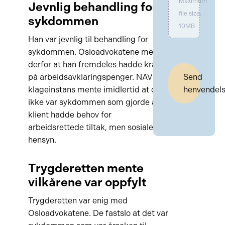
Maximum
Jevnlig behandling for
file size:
sykdommen
10MB
Han var jevnlig til behandling for
sykdommen. Osloadvokatene mente
derfor at han fremdeles hadde krav
på arbeidsavklaringspenger. NAV
Send
klageinstans mente imidlertid at det
henvendel
ikke var sykdommen som gjorde at
klient hadde behov for
arbeidsrettede tiltak, men sosiale
hensyn.
Trygderetten mente
vilkårene var oppfylt
Trygderetten var enig med
Osloadvokatene. De fastslo at det var