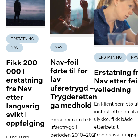
ERSTATNING
NAV
NAV
ERSTATNING
NA
Nav-feil
Fikk 200
førte til for
000 i
Erstatning f
lav
erstatning
Nav etter fei
uføretrygd –
fra Nav
veiledning
Trygderetten
etter
ga medhold
En klient som sto u
langvarig
inntekt etter en alv
svikt i
ulykke, fikk både
Personer som fikk
oppfølging
etterbetalt
uføretrygd i
arbeidsavklarings
perioden 2010–2021
Langvarig