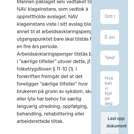
Mannen påklaget selv vedtaket til
NAV klageinstans, som vedtok å
Kontakt
opprettholde avslaget. NAV
NAV
klageinstans viste i sitt avslag blant
annet til at arbeidsavklaringspenger i
utgangspunktet bare skal tilstås for
en fire års periode.
Arbeidsavklaringspenger tilstås bare
i ”særlige tilfeller” utover dette, jf.
folketrygdloven § 11-10 (1). I
forskriften fremgår det at det
foreligger ”særlige tilfeller” hvor
brukeren på grunn av sykdom, skade
eller lyte har behov for særlig
langvarig utredning, oppfølging,
behandling, rehabilitering eller
Last opp 
arbeidsrettede tiltak.
dokument