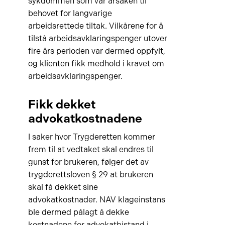
sykdommen som var årsaken til
behovet for langvarige
arbeidsrettede tiltak. Vilkårene for å
tilstå arbeidsavklaringspenger utover
fire års perioden var dermed oppfylt,
og klienten fikk medhold i kravet om
arbeidsavklaringspenger.
Fikk dekket
advokatkostnadene
I saker hvor Trygderetten kommer
frem til at vedtaket skal endres til
gunst for brukeren, følger det av
trygderettsloven § 29 at brukeren
skal få dekket sine
advokatkostnader. NAV klageinstans
ble dermed pålagt å dekke
kostnadene for advokatbistand i