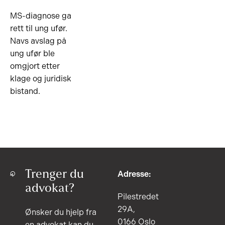
MS-diagnose ga
rett til ung ufør.
Navs avslag på
ung ufør ble
omgjort etter
klage og juridisk
bistand.
Trenger du
Adresse:
advokat?
Pilestredet
29A,
Ønsker du hjelp fra
0166 Oslo
en advokat kan du