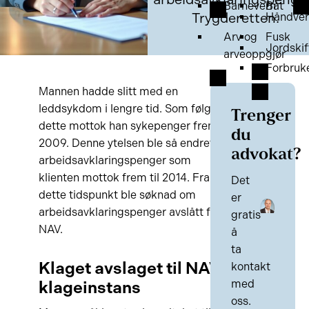
Barnevern
Båt
Trygderetten.
Håndver
Arv og
Fusk
Jordskif
arveoppgjør
Forbruk
Mannen hadde slitt med en
leddsykdom i lengre tid. Som følge av
Trenger
dette mottok han sykepenger frem til
du
2009. Denne ytelsen ble så endret til
advokat?
arbeidsavklaringspenger som
klienten mottok frem til 2014. Fra
Det
dette tidspunkt ble søknad om
er
arbeidsavklaringspenger avslått fra
gratis
NAV.
å
ta
Klaget avslaget til NAV
kontakt
klageinstans
med
oss.