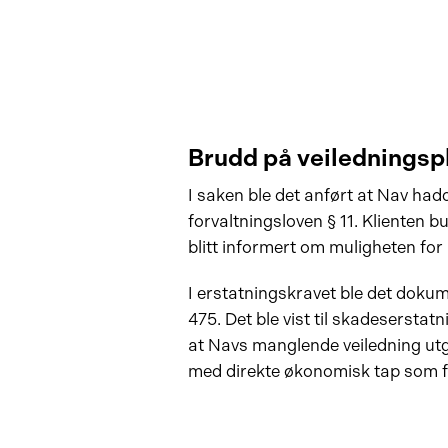
Brudd på veiledningsp
I saken ble det anført at Nav hadd
forvaltningsloven § 11. Klienten b
blitt informert om muligheten for
I erstatningskravet ble det dokum
475. Det ble vist til skadeserstat
at Navs manglende veiledning ut
med direkte økonomisk tap som f