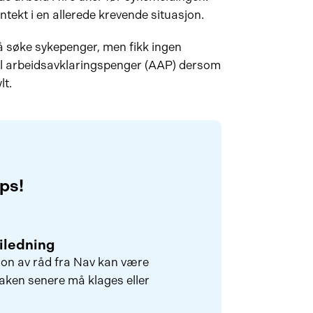
nntekt i en allerede krevende situasjon.
å søke sykepenger, men fikk ingen
il arbeidsavklaringspenger (AAP) dersom
lt.
ps!
eiledning
jon av råd fra Nav kan være
ken senere må klages eller