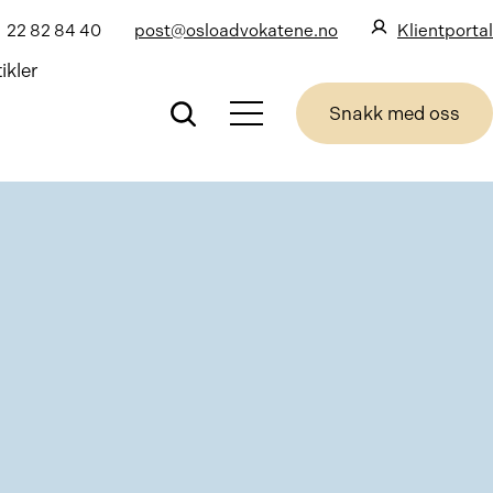
22 82 84 40
post@osloadvokatene.no
Klientportal
ikler
Snakk med oss