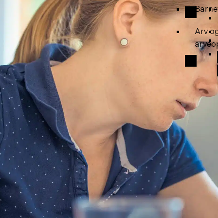
Barne
Arv o
arveo