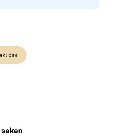
akt oss
i saken