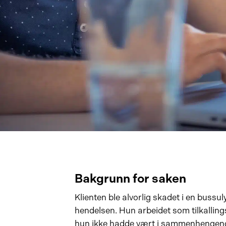
Bakgrunn for saken
Klienten ble alvorlig skadet i en bussul
hendelsen. Hun arbeidet som tilkalling
hun ikke hadde vært i sammenhengende 