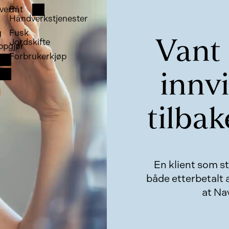
vern
Båt
Håndverkstjenester
g
Fusk
Jordskifte
Vant
ppgjør
Forbrukerkjøp
innv
tilbak
En klient som st
både etterbetalt 
at Na