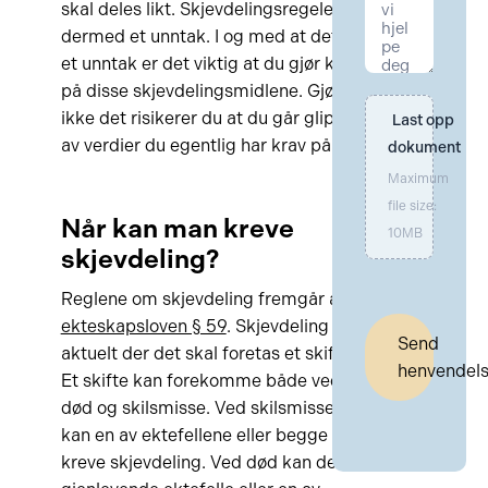
skal deles likt. Skjevdelingsregelen er
dermed et unntak. I og med at det er
et unntak er det viktig at du gjør krav
på disse skjevdelingsmidlene. Gjør du
ikke det risikerer du at du går glipp
Last opp 
av verdier du egentlig har krav på.
dokument
Maximum
file size:
Når kan man kreve
10MB
skjevdeling?
Reglene om skjevdeling fremgår av
ekteskapsloven § 59
. Skjevdeling er
Send
aktuelt der det skal foretas et skifte.
henvendel
Et skifte kan forekomme både ved
død og skilsmisse. Ved skilsmisse
kan en av ektefellene eller begge
kreve skjevdeling. Ved død kan den