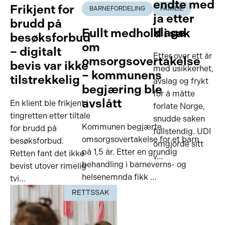
endte med
Frikjent for
BARNEFORDELING
FAMILIE
ja etter
brudd på
klage
Fullt medhold i sak
besøksforbud
om
– digitalt
Etter over ett år
omsorgsovertakelse
bevis var ikke
med usikkerhet,
– kommunens
tilstrekkelig
avslag og frykt
begjæring ble
for å måtte
avslått
En klient ble frikjent i
forlate Norge,
tingretten etter tiltale
snudde saken
Kommunen begjærte
for brudd på
fullstendig. UDI
omsorgsovertakelse for et barn
besøksforbud.
omgjorde sitt
på 1,5 år. Etter en grundig
Retten fant det ikke
v…
behandling i barneverns- og
bevist utover rimelig
helsenemnda fikk …
tvi…
RETTSSAK