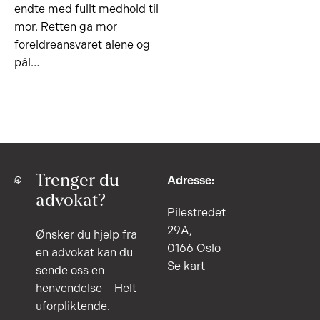
endte med fullt medhold til
mor. Retten ga mor
foreldreansvaret alene og
pål…
Trenger du
Adresse:
advokat?
Pilestredet
29A,
Ønsker du hjelp fra
0166 Oslo
en advokat kan du
Se kart
sende oss en
henvendelse – Helt
uforpliktende.