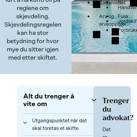
Barnevern
Båt
reglene om
Håndver
skjevdeling.
Arv og
Fusk
Jordskif
Skjevdelingsregelen
arveoppgjør
Forbruk
kan ha stor
betydning for hvor
mye du sitter igjen
med etter skiftet.
Alt du trenger å
Trenger
vite om
du
advokat?
Utgangspunktet når det
skal foretas et skifte
Det