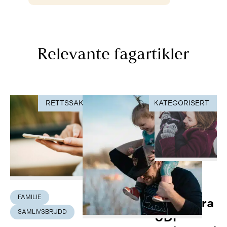
Relevante fagartikler
RETTSSAK
UKATEGORISERT
RETTSSAK
FAMILIE
FAMILIE
Avslag fra
SAMLIVSBRUDD
UDI –