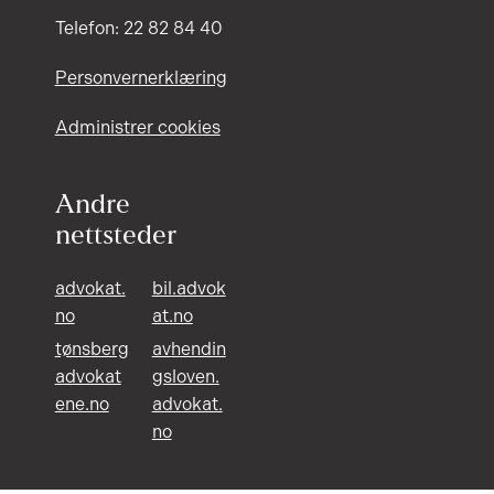
Telefon: 22 82 84 40
Personvernerklæring
Administrer cookies
Andre
nettsteder
advokat.
bil.advok
no
at.no
tønsberg
avhendin
advokat
gsloven.
ene.no
advokat.
no