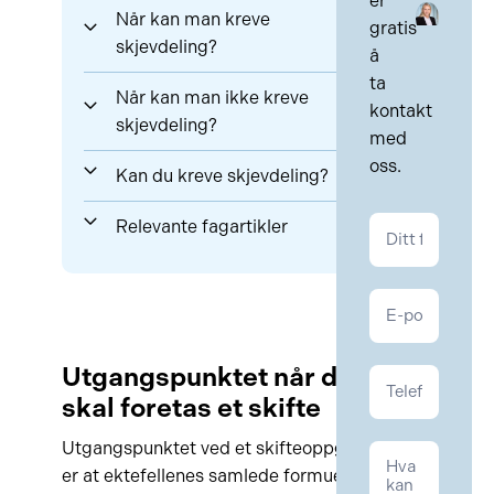
er
Når kan man kreve
gratis
skjevdeling?
å
ta
Når kan man ikke kreve
kontakt
skjevdeling?
med
oss.
Kan du kreve skjevdeling?
Kontakt
Relevante fagartikler
Familie
Utgangspunktet når det
skal foretas et skifte
Utgangspunktet ved et skifteoppgjør
er at ektefellenes samlede formue