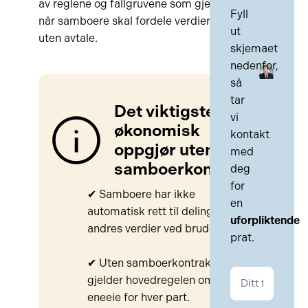
av reglene og fallgruvene som gjelder
Fyll
når samboere skal fordele verdier
ut
uten avtale.
skjemaet
nedenfor,
så
tar
Det viktigste om
vi
økonomisk
kontakt
oppgjør uten
med
samboerkontrakt
deg
for
✔ Samboere har ikke
en
automatisk rett til deling av den
uforpliktende
andres verdier ved brudd.
prat.
✔ Uten samboerkontrakt
Kontakt
gjelder hovedregelen om
Familie
eneeie for hver part.