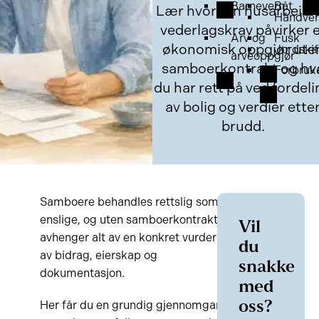
Barnevern
Båt
Lær hvordan husarbeid 
Håndver
vederlagskrav påvirker 
Arv og
Fusk
økonomisk oppgjør ute
Jordskif
arveoppgjør
samboerkontrakt og hv
Forbruk
du har rett på ved fordel
av bolig og verdier ette
brudd.
Samboere behandles rettslig som
enslige, og uten samboerkontrakt
Vil
avhenger alt av en konkret vurdering
du
av bidrag, eierskap og
snakke
dokumentasjon.
med
Her får du en grundig gjennomgang
oss?