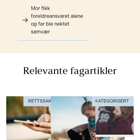
Mor fikk
foreldreansvaret alene
og far ble nektet
samvær
Relevante fagartikler
RETTSSAK
UKATEGORISERT
RETTSSAK