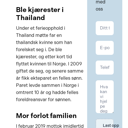
med
Ble kjærester i
oss
Thailand
Kontakt
Under et ferieopphold i
Familie
Thailand møtte far en
thailandsk kvinne som han
forelsket seg i. De ble
kjærester, og etter kort tid
flyttet kvinnen til Norge. I 2009
giftet de seg, og senere samme
år fikk ekteparet en felles sønn.
Paret levde sammen i Norge i
omtrent 10 år og hadde felles
foreldreansvar for sønnen.
Mor forlot familien
Last opp 
I februar 2019 mottok imidlertid