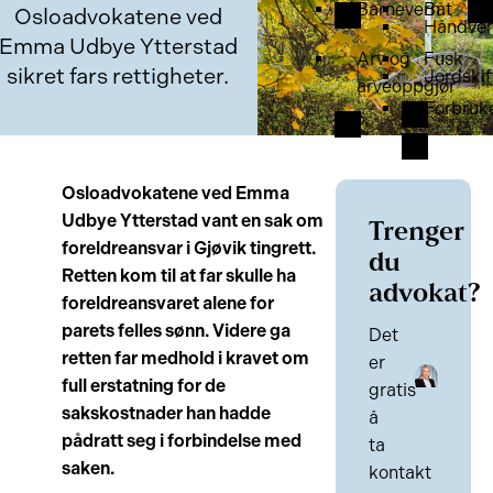
Barnevern
Båt
Osloadvokatene ved
Håndver
Emma Udbye Ytterstad
Arv og
Fusk
sikret fars rettigheter.
Jordskif
arveoppgjør
Forbruk
Osloadvokatene ved Emma
Udbye Ytterstad vant en sak om
Trenger
foreldreansvar i Gjøvik tingrett.
du
Retten kom til at far skulle ha
advokat?
foreldreansvaret alene for
parets felles sønn. Videre ga
Det
retten far medhold i kravet om
er
full erstatning for de
gratis
sakskostnader han hadde
å
pådratt seg i forbindelse med
ta
saken.
kontakt