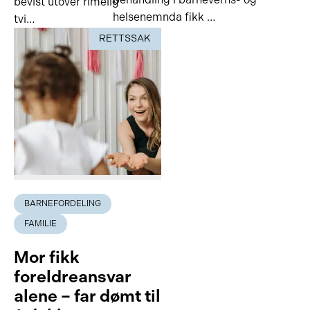
bevist utover rimelig
helsenemnda fikk …
tvi…
RETTSSAK
BARNEFORDELING
FAMILIE
Mor fikk
foreldreansvar
alene – far dømt til