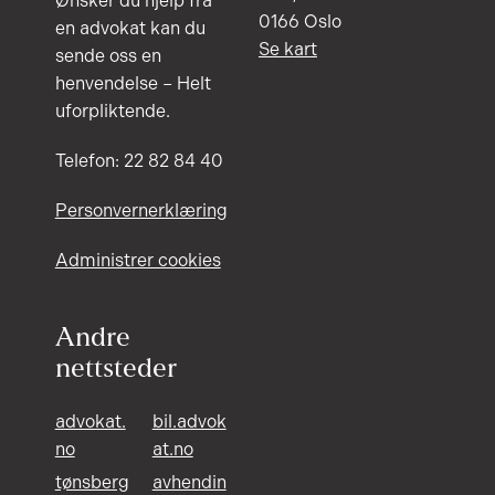
Ønsker du hjelp fra
0166 Oslo
en advokat kan du
Se kart
sende oss en
henvendelse – Helt
uforpliktende.
Telefon: 22 82 84 40
Personvernerklæring
Administrer cookies
Andre
nettsteder
advokat.
bil.advok
no
at.no
tønsberg
avhendin