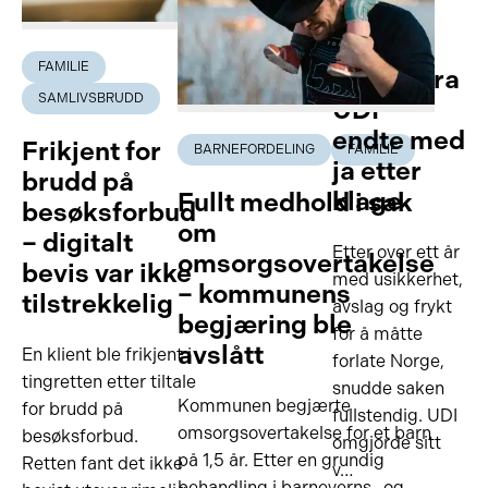
FAMILIE
FAMILIE
Avslag fra
SAMLIVSBRUDD
UDI –
endte med
Frikjent for
BARNEFORDELING
FAMILIE
ja etter
brudd på
klage
Fullt medhold i sak
besøksforbud
om
– digitalt
Etter over ett år
omsorgsovertakelse
bevis var ikke
med usikkerhet,
– kommunens
tilstrekkelig
avslag og frykt
begjæring ble
for å måtte
avslått
En klient ble frikjent i
forlate Norge,
tingretten etter tiltale
snudde saken
Kommunen begjærte
for brudd på
fullstendig. UDI
omsorgsovertakelse for et barn
besøksforbud.
omgjorde sitt
på 1,5 år. Etter en grundig
Retten fant det ikke
v…
behandling i barneverns- og