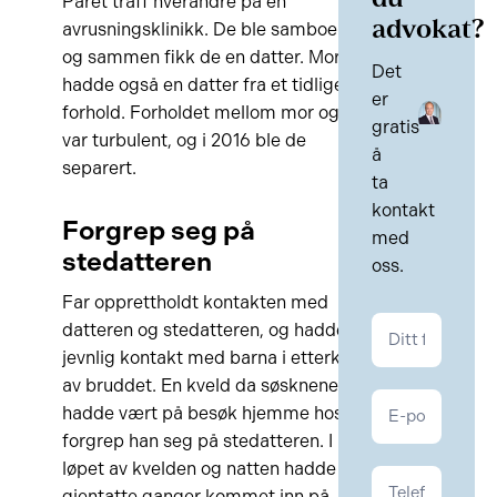
du
Paret traff hverandre på en
advokat?
avrusningsklinikk. De ble samboere
og sammen fikk de en datter. Mor
Det
hadde også en datter fra et tidligere
er
forhold. Forholdet mellom mor og far
gratis
var turbulent, og i 2016 ble de
å
separert.
ta
kontakt
Forgrep seg på
med
stedatteren
oss.
Far opprettholdt kontakten med
Kontakt
datteren og stedatteren, og hadde
Familie
jevnlig kontakt med barna i etterkant
av bruddet. En kveld da søsknene
hadde vært på besøk hjemme hos far
forgrep han seg på stedatteren. I
løpet av kvelden og natten hadde han
gjentatte ganger kommet inn på