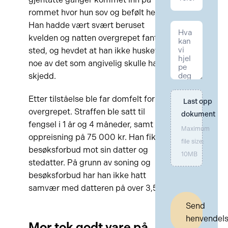
rommet hvor hun sov og befølt henne.
Han hadde vært svært beruset
kvelden og natten overgrepet fant
sted, og hevdet at han ikke husket
noe av det som angivelig skulle ha
skjedd.
Etter tilståelse ble far domfelt for
Last opp 
overgrepet. Straffen ble satt til
dokument
fengsel i 1 år og 4 måneder, samt
Maximum
oppreisning på 75 000 kr. Han fikk
file size:
besøksforbud mot sin datter og
10MB
stedatter. På grunn av soning og
besøksforbud har han ikke hatt
samvær med datteren på over 3,5 år.
Send
henvendel
Mor tok godt vare på