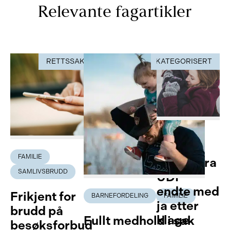
Relevante fagartikler
RETTSSAK
UKATEGORISERT
RETTSSAK
FAMILIE
FAMILIE
Avslag fra
SAMLIVSBRUDD
UDI –
endte med
Frikjent for
BARNEFORDELING
FAMILIE
ja etter
brudd på
klage
Fullt medhold i sak
besøksforbud