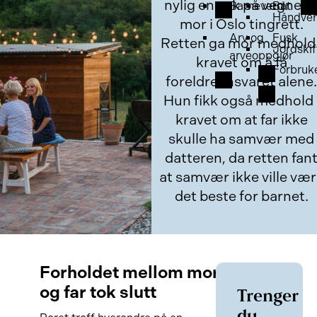
nylig en sak på vegne a
Barnevern
Båt
Håndver
mor i Oslo tingrett.
Arv og
Fusk
Retten ga mor medhold 
Jordskif
arveoppgjør
kravet om å få
Forbruk
foreldreansvaret alene.
Hun fikk også medhold 
kravet om at far ikke
skulle ha samvær med
datteren, da retten fan
at samvær ikke ville væ
det beste for barnet.
Forholdet mellom mor
og far tok slutt
Trenger