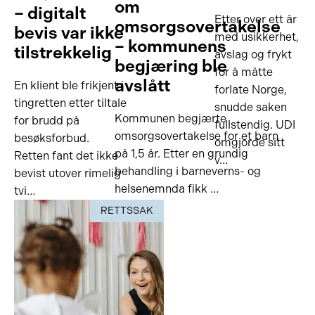
om
– digitalt
Etter over ett år
omsorgsovertakelse
bevis var ikke
med usikkerhet,
– kommunens
tilstrekkelig
avslag og frykt
begjæring ble
for å måtte
avslått
En klient ble frikjent i
forlate Norge,
tingretten etter tiltale
snudde saken
Kommunen begjærte
for brudd på
fullstendig. UDI
omsorgsovertakelse for et barn
besøksforbud.
omgjorde sitt
på 1,5 år. Etter en grundig
Retten fant det ikke
v…
behandling i barneverns- og
bevist utover rimelig
helsenemnda fikk …
tvi…
RETTSSAK