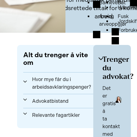
Barnevern
Båt
arbeidsrettede tiltak for å kom
Håndver
arbeid.
Arv og
Fusk
Jordskif
arveoppgjør
Forbruk
Alt du trenger å vite
Trenger
om
du
advokat?
Hvor mye får du i
arbeidsavklaringspenger?
Det
er
Advokatbistand
gratis
å
Relevante fagartikler
ta
kontakt
med