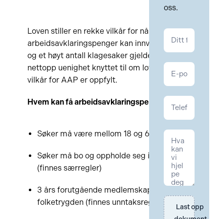
oss.
Loven stiller en rekke vilkår for når
Kontakt
arbeidsavklaringspenger kan innvilges,
NAV
og et høyt antall klagesaker gjelder
nettopp uenighet knyttet til om lovens
vilkår for AAP er oppfylt.
Hvem kan få arbeidsavklaringspenger?
Søker må være mellom 18 og 67 år
Søker må bo og oppholde seg i Norge
(finnes særregler)
3 års forutgående medlemskap i
folketrygden (finnes unntaksregler)
Last opp 