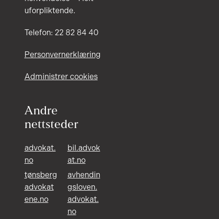
uforpliktende.
Telefon: 22 82 84 40
Personvernerklæring
Administrer cookies
Andre
nettsteder
advokat.
bil.advok
no
at.no
tønsberg
avhendin
advokat
gsloven.
ene.no
advokat.
no