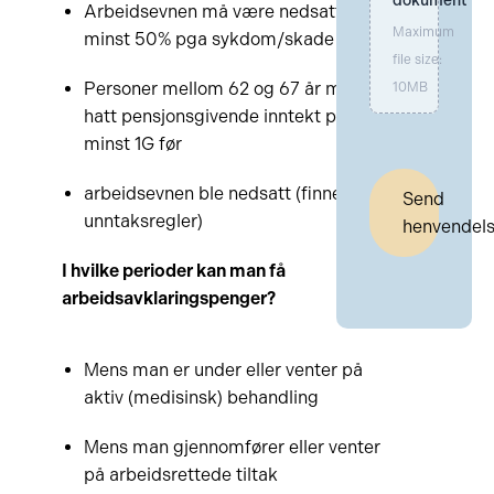
dokument
Arbeidsevnen må være nedsatt med
Maximum
minst 50% pga sykdom/skade
file size:
Personer mellom 62 og 67 år må ha
10MB
hatt pensjonsgivende inntekt på
minst 1G før
arbeidsevnen ble nedsatt (finnes
Send
unntaksregler)
henvendel
I hvilke perioder kan man få
arbeidsavklaringspenger?
Mens man er under eller venter på
aktiv (medisinsk) behandling
Mens man gjennomfører eller venter
på arbeidsrettede tiltak