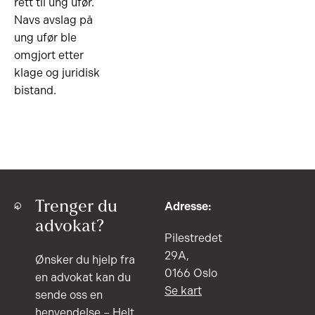
rett til ung ufør.
Navs avslag på
ung ufør ble
omgjort etter
klage og juridisk
bistand.
Trenger du
Adresse:
advokat?
Pilestredet
29A,
Ønsker du hjelp fra
0166 Oslo
en advokat kan du
Se kart
sende oss en
henvendelse – Helt