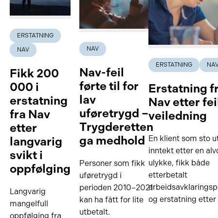
ERSTATNING
NAV
NAV
ERSTATNING
NA
Nav-feil
Fikk 200
førte til for
000 i
Erstatning f
lav
erstatning
Nav etter fei
uføretrygd –
fra Nav
veiledning
Trygderetten
etter
ga medhold
En klient som sto u
langvarig
inntekt etter en alv
svikt i
ulykke, fikk både
Personer som fikk
oppfølging
etterbetalt
uføretrygd i
arbeidsavklarings
perioden 2010–2021
Langvarig
og erstatning etter
kan ha fått for lite
mangelfull
utbetalt.
oppfølging fra