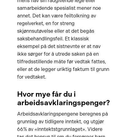
mens nav sin rådgivende lege eller
samarbeidende spesialist mener noe
annet. Det kan være feiltolkning av
regelverket, en for streng
skjønnsutøvelse eller at det begås
saksbehandlingsfeil. Et klassisk
eksempel på det sistnevnte er at nav
ikke sørger for å utrede saken på en
tilfredsstillende måte før vedtak fattes,
eller at de legger uriktig faktum til grunn
for vedtaket.
Hvor mye får du i
arbeidsavklaringspenger?
Arbeidsavklaringspengene beregnes på
grunnlag av tidligere inntekt, og utgjør
66% av «inntektstgrunnlaget». Videre
tas det hensyn til om du forsørger barn