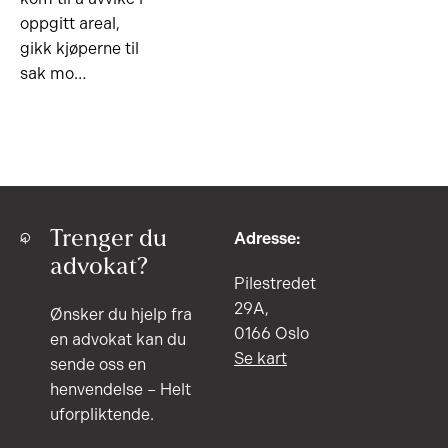
oppgitt areal,
gikk kjøperne til
sak mo…
Trenger du
Adresse:
advokat?
Pilestredet
29A,
Ønsker du hjelp fra
0166 Oslo
en advokat kan du
Se kart
sende oss en
henvendelse – Helt
uforpliktende.