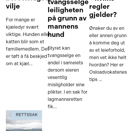
tvangsselge
vilje
regler
leiligheten
gjelder?
på grunn av
For mange er
mannens
kjæledyr svært
Ønsker du av en
hund
viktige. Hunden eller
eller annen grunn
katten blir som et
å komme deg ut
Styret kan
familiemedlem. Det
av et leieforhold,
tvangsselge en
er tøft å få beskjed
men vet ikke helt
andel i sameiets
om at kjæl…
hvordan? Her er
dersom eieren
Osloadvokatenes
vesentlig
tips …
misligholder sine
plikter. I en sak for
lagmannsretten
fik…
RETTSSAK