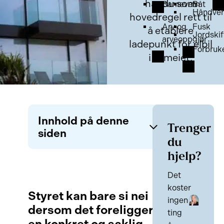
har du som
Barnevern
Båt
Håndver
hovedregel rett til
Arv og
Fusk
å etablere
Jordskif
arveoppgjør
ladepunkt for elbil
Forbruk
i sameiet.
Innhold på denne
Trenger
siden
du
hjelp?
Styret kan bare si nei dersom det
foreligger en konkret og saklig
Det
grunn
koster
Styret kan bare si nei
ingen
dersom det foreligger
Lovgrunnlaget
ting
en konkret og saklig