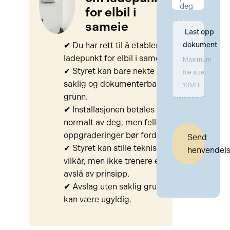
Andre relevante saker
for elbil i
sameie
Last opp 
✔ Du har rett til å etablere
dokument
ladepunkt for elbil i sameiet.
Maximum
✔ Styret kan bare nekte ved
file size:
saklig og dokumenterbar
10MB
grunn.
✔ Installasjonen betales
normalt av deg, men felles
oppgraderinger bør fordeles.
Send
✔ Styret kan stille tekniske
henvendel
vilkår, men ikke trenere eller
avslå av prinsipp.
✔ Avslag uten saklig grunn
kan være ugyldig.