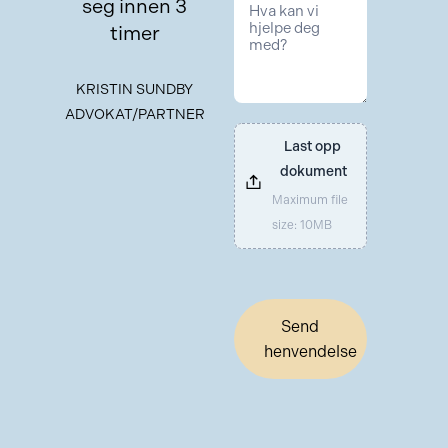
seg innen 3
timer
KRISTIN SUNDBY
ADVOKAT/PARTNER
Last opp 
dokument
Maximum file
size: 10MB
Send
henvendelse