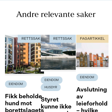
Andre relevante saker
RETTSSAK
RETTSSAK
FAGARTIKKEL
EIENDOM
EIENDOM
EIENDOM
HUSDYR
Avslutning
Fikk beholde
av
Styret
hund mot
leieforhold
kunne ikke
borettslagets
– hvilke