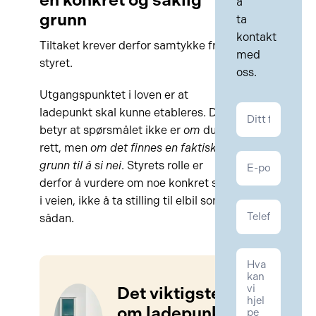
å
Krav om samtykke fra styret
grunn
ta
kontakt
Hvem skal betale?
Tiltaket krever derfor samtykke fra
med
styret.
oss.
Når kan styret nekte ladepunkt?
Utgangspunktet i loven er at
Styrets rett til å stille vilkår
Kontakt
ladepunkt skal kunne etableres. Det
Eiendom
betyr at spørsmålet ikke er
om
du har
Hva bør du gjøre før du søker om
rett, men
om det finnes en faktisk
ladepunkt?
grunn til å si nei
. Styrets rolle er
derfor å vurdere om noe konkret står
Slik går du frem for å få
i veien, ikke å ta stilling til elbil som
ladepunkt i sameiet [Sjekkliste]
sådan.
Lurer du på om du har råd til
advokat?
Det viktigste
Snakk med en advokat
om ladepunkt