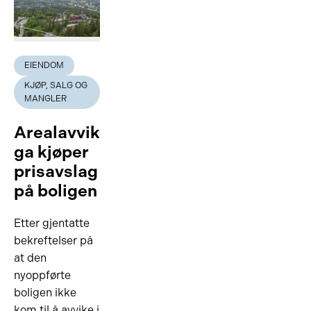
EIENDOM
KJØP, SALG OG
MANGLER
Arealavvik
ga kjøper
prisavslag
på boligen
Etter gjentatte
bekreftelser på
at den
nyoppførte
boligen ikke
kom til å avvike i