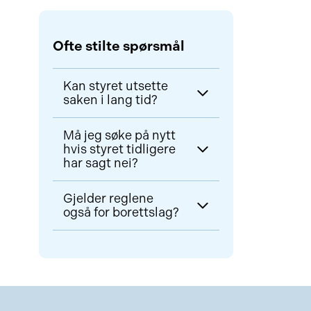
Ofte stilte spørsmål
Kan styret utsette
saken i lang tid?
Nei. Styret plikter å behandle
Må jeg søke på nytt
søknaden innen rimelig tid.
hvis styret tidligere
Unødig trenering kan i seg selv
har sagt nei?
være i strid med loven.
Ja, særlig hvis avslaget
Gjelder reglene
manglet saklig begrunnelse
også for borettslag?
eller forholdene har endret seg.
Reglene i denne artikkelen
gjelder sameier. Borettslag har
tilsvarende, men noe
annerledes regulering.