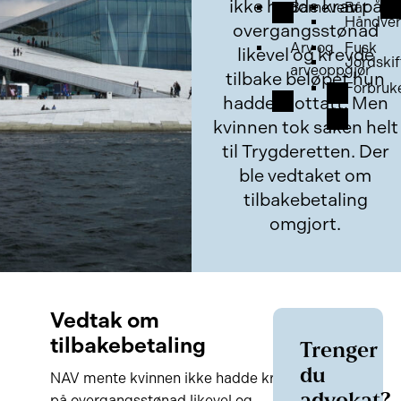
ikke hadde krav på
Barnevern
Båt
Håndver
overgangsstønad
Arv og
Fusk
likevel og krevde
Jordskif
arveoppgjør
tilbake beløpet hun
Forbruk
hadde mottatt. Men
kvinnen tok saken helt
til Trygderetten. Der
ble vedtaket om
tilbakebetaling
omgjort.
Vedtak om
tilbakebetaling
Trenger
du
NAV mente kvinnen ikke hadde krav
på overgangsstønad likevel og