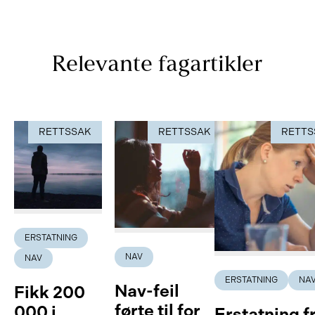
Relevante fagartikler
RETTSSAK
RETTSSAK
RETTS
ERSTATNING
NAV
NAV
ERSTATNING
NA
Nav-feil
Fikk 200
førte til for
000 i
Erstatning f