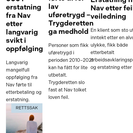
lav
erstatning
Nav etter fei
uføretrygd –
fra Nav
veiledning
Trygderetten
etter
ga medhold
En klient som sto u
langvarig
inntekt etter en alv
svikt i
ulykke, fikk både
Personer som fikk
oppfølging
etterbetalt
uføretrygd i
arbeidsavklarings
perioden 2010–2021
Langvarig
og erstatning etter
kan ha fått for lite
mangelfull
utbetalt.
oppfølging fra
Trygderetten slo
Nav førte til
fast at Nav tolket
etterbetaling og
loven feil.
erstatning.
RETTSSAK