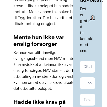
advokat?
krevde tilbake beløpet hun hadde
Det
mottatt. Men kvinnen tok saken helt
er
til Trygderetten. Der ble vedtaket om
gratis
tilbakebetaling omgjort.
å
ta
Mente hun ikke var
kontakt
enslig forsørger
med
oss.
Kvinnen var blitt innvilget
overgangsstønad men NAV mente nå
Kontakt
å ha avdekket at kvinnen ikke var
NAV
enslig forsørger. NAV stanset derfor
utbetalingen av stønaden og varslet
kvinnen om at de ville kreve tilbake
det utbetalte beløpet.
Hadde ikke krav på