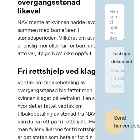
overgangsstønad
likevel
NAV mente at kvinnen hadde levd
sammen med barnefaren i
stønadsperioden. Vilkåret om at man
er enslig mor eller far for barn under
åtte var, ifølge NAV, ikke oppfylt.
Last opp 
dokument
Fri rettshjelp ved klage
Maximum
file size:
Vedtak om tilbakebetaling av
10MB
overgangsstønad ble fattet men
kvinnen klaget på vedtaket. I en sak
hvor det er fattet vedtak om
tilbakebetaling av stønad fra NAV
Send
kan du ha rett på fri rettshjelp. Hvis
henvendel
man fyller vilkårene for fri rettshjelp
er det staten som betaler for din