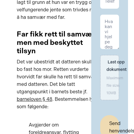
lagt til grunn at hun var en trygg og
velfungerende jente som trivdes med
å ha samvær med far.
Far fikk rett til samvær,
men med beskyttet
tilsyn
Det var ubestridt at datteren skulle
Last opp 
bo fast hos mor. Retten vurderte
dokument
hvorvidt far skulle ha rett til samvær
Maximum
med datteren. Det ble tatt
file size:
utgangspunkt i barnets beste jf.
10MB
barneloven § 48
. Bestemmelsen lyder
som følgende:
Send
Avgjerder om
henvendel
foreldreansvar, flytting