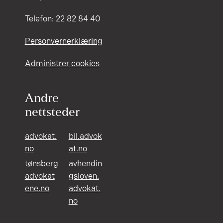
Telefon: 22 82 84 40
Personvernerklæring
Administrer cookies
Andre
nettsteder
advokat.
bil.advok
no
at.no
tønsberg
avhendin
advokat
gsloven.
ene.no
advokat.
no