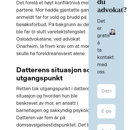
du
Det forelå et høyt konfliktnivå mellom
advokat?
partene. Mor hadde gjentatte ganger
anmeldt far for vold og brudd på
Det
besøksforbud. På bakgrunn av dette
er
ble far til slutt varetektsfengslet.
gratis
Osloadvokatene, ved advokat
å
Onarheim, la frem krav om at moren
ta
skulle ha foreldreansvaret alene.
kontakt
med
Datterens situasjon som
oss.
utgangspunkt
Kontakt
Retten tok utgangspunkt i datterens
Familie
situasjon og hvordan hun ble
beskrevet av mor, en ansatt i
barnehagen og sakkyndig psykolog.
Datteren var fem år på
domsavsigelsestidspunktet. Det ble