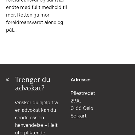
endte med fullt medhold til
mor. Retten ga mor
foreldreansvaret alene og
pål…
Trenger du
Adresse:
advokat?
Pilestredet
29A,
Ønsker du hjelp fra
0166 Oslo
en advokat kan du
Se kart
sende oss en
henvendelse – Helt
uforpliktende.