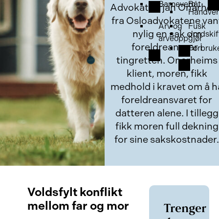
Barnevern
Båt
Advokat Ørjan Onarhei
Håndver
fra Osloadvokatene van
Arv og
Fusk
nylig en sak om
Jordskif
arveoppgjør
foreldreansvar i
Forbruk
tingretten. Onarheims
klient, moren, fikk
medhold i kravet om å h
foreldreansvaret for
datteren alene. I tillegg
fikk moren full dekning
for sine sakskostnader.
Voldsfylt konflikt
mellom far og mor
Trenger