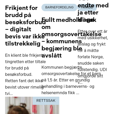
endte med
Frikjent for
BARNEFORDELING
FAMILIE
ja etter
brudd på
klage
Fullt medhold i sak
besøksforbud
om
– digitalt
Etter over ett år
omsorgsovertakelse
bevis var ikke
med usikkerhet,
– kommunens
tilstrekkelig
avslag og frykt
begjæring ble
for å måtte
avslått
En klient ble frikjent i
forlate Norge,
tingretten etter tiltale
snudde saken
Kommunen begjærte
for brudd på
fullstendig. UDI
omsorgsovertakelse for et barn
besøksforbud.
omgjorde sitt
på 1,5 år. Etter en grundig
Retten fant det ikke
v…
behandling i barneverns- og
bevist utover rimelig
helsenemnda fikk …
tvi…
RETTSSAK