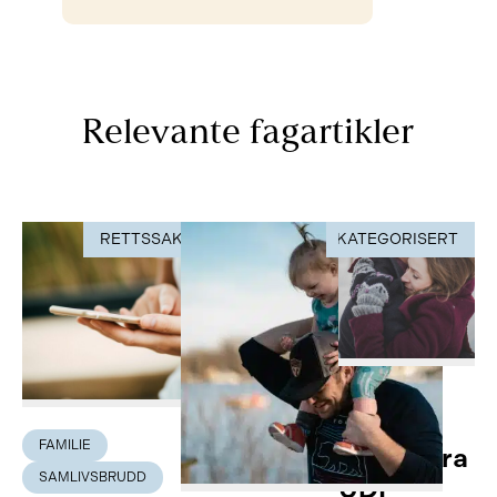
Relevante fagartikler
RETTSSAK
UKATEGORISERT
RETTSSAK
FAMILIE
FAMILIE
Avslag fra
SAMLIVSBRUDD
UDI –