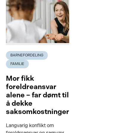
BARNEFORDELING
FAMILIE
Mor fikk
foreldreansvar
alene – far dømt til
å dekke
saksomkostninger
Langvarig konflikt om
foreldreansvar og samvær