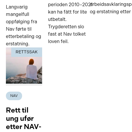
arbeidsavklarings
perioden 2010–2021
Langvarig
og erstatning etter
kan ha fått for lite
mangelfull
utbetalt.
oppfølging fra
Trygderetten slo
Nav førte til
fast at Nav tolket
etterbetaling og
loven feil.
erstatning.
RETTSSAK
NAV
Rett til
ung ufør
etter NAV-