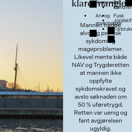
klare mangler
Barnevern
Båt
Håndver
Arv og
Fusk
Jordskif
arveoppgjør
Mannen hadde
Forbruk
alvorlig psykisk
sykdom og
mageproblemer.
Likevel mente både
NAV og Trygderetten
at mannen ikke
oppfylte
sykdomskravet og
avslo søknaden om
50 % uføretrygd.
Retten var uenig og
fant avgjørelsen
ugyldig.