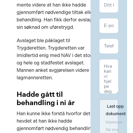
Kontakt
mente videre at han ikke hadde
NAV
gjennomført nødvendige tiltak eller
behandling. Han fikk derfor avslag på
sin søknad om uføretrygd.
Avslaget ble påklaget til
Trygderetten. Trygderetten var
imidlertid enig med NAV i det store
og hele og stadfestet avslaget.
Mannen anket avgjørelsen videre til
lagmannsretten.
Hadde gått til
behandling i ni år
Last opp 
Han kunne ikke forstå hvorfor det ble
dokument
hevdet at han ikke hadde
Maximum
gjennomført nødvendig behandling
file size: