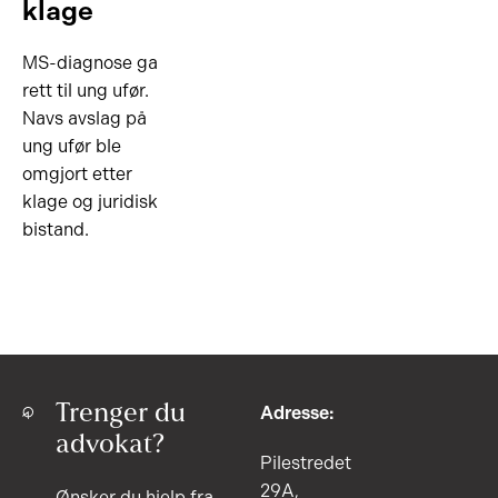
klage
MS-diagnose ga
rett til ung ufør.
Navs avslag på
ung ufør ble
omgjort etter
klage og juridisk
bistand.
Trenger du
Adresse:
advokat?
Pilestredet
29A,
Ønsker du hjelp fra