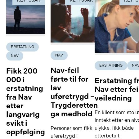
RETTSSAK
RETTSSAK
RETTS
ERSTATNING
NAV
NAV
ERSTATNING
NA
Nav-feil
Fikk 200
førte til for
000 i
Erstatning f
lav
erstatning
Nav etter fei
uføretrygd –
fra Nav
veiledning
Trygderetten
etter
ga medhold
En klient som sto u
langvarig
inntekt etter en alv
svikt i
ulykke, fikk både
Personer som fikk
oppfølging
etterbetalt
uføretrygd i