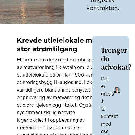
kontrakten.
Krevde utleielokale med
stor strømtilgang
Trenger
du
Et firma som drev med distribusjon
advokat?
av matvarer inngikk avtale om leie av
et utleielokale på om lag 1500 kvm i
Det
et næringsbygg i Haugesund. Lokalet
er
var tidligere blant annet benyttet til
gratis
oppbevaring av matvarer og det hang
å
et eldre kjøleanlegg i taket. Også det
ta
nye firmaet skulle benytte
kontakt
lagerlokalet til oppbevaring av
med
matvarer. Frimaet trengte et
oss.