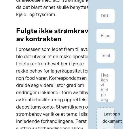
utleielokale med stor strømtilgangd
da det blant annet skulle benyttes til
Kontakt
kjøle- og fryserom.
Eiendom
Fulgte ikke strømkrav
av kontrakten
I prosessen som ledet frem til avtalen
ble det utvekslet en rekke eposter.
Leietaker fremhevet her i første
rekke behov for lagerkapasitet for
non food varer. Korrespondansen
dreide seg videre i stor grad om
endringer i lokalene i form av tilbygg
av kontorfasiliterer og opprettelse av
depositumskonto. Strømtilgang og
strømbehov var ikke et tema i disse
Last opp 
innledende forhandlingene. Først mot
dokument
slutten av forhandlingene skrev