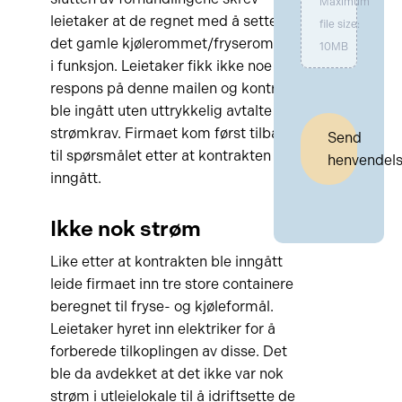
Maximum
leietaker at de regnet med å sette
file size:
det gamle kjølerommet/fryserommet
10MB
i funksjon. Leietaker fikk ikke noe
respons på denne mailen og kontrakt
ble ingått uten uttrykkelig avtalte
strømkrav. Firmaet kom først tilbake
Send
til spørsmålet etter at kontrakten ble
henvendel
inngått.
Ikke nok strøm
Like etter at kontrakten ble inngått
leide firmaet inn tre store containere
beregnet til fryse- og kjøleformål.
Leietaker hyret inn elektriker for å
forberede tilkoplingen av disse. Det
ble da avdekket at det ikke var nok
strøm i utleielokale til å idriftsette de