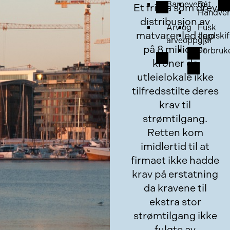
Barnevern
Båt
Et frima som drev
Håndver
distribusjon av
Arv og
Fusk
matvarer led tap
Jordskif
arveoppgjør
på 8 millioner
Forbruk
kroner da
utleielokale ikke
tilfredsstilte deres
krav til
strømtilgang.
Retten kom
imidlertid til at
firmaet ikke hadde
krav på erstatning
da kravene til
ekstra stor
strømtilgang ikke
fulgte av