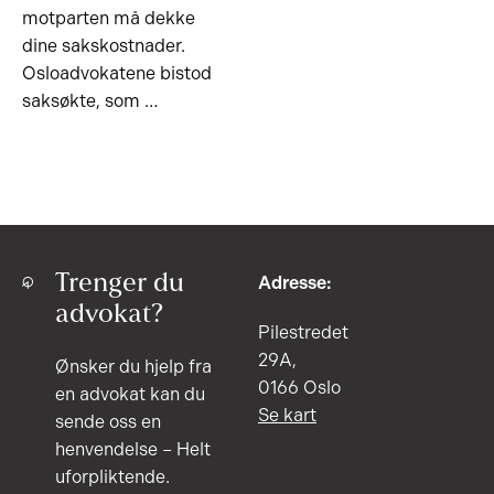
motparten må dekke
dine sakskostnader.
Osloadvokatene bistod
saksøkte, som …
Trenger du
Adresse:
advokat?
Pilestredet
29A,
Ønsker du hjelp fra
0166 Oslo
en advokat kan du
Se kart
sende oss en
henvendelse – Helt
uforpliktende.