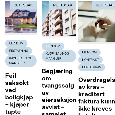
RETTSSAK
RETTSSAK
RETTSSA
EIENDOM
EIENDOM
ERSTATNING
EIENDOM
KJØP, SALG OG
KJØP, SALG OG
MANGLER
KONTRAKT
MANGLER
PENGEKRAV
Begjæring
Feil
om
Overdragel
saksøkt
tvangssalg
av krav –
ved
av
kreditert
boligkjøp
eierseksjon
faktura kun
– kjøper
avvist –
ikke kreves
tapte
sameiet