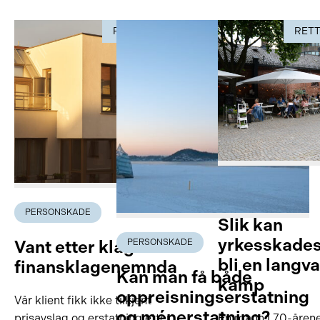
RETTSSAK
RETTSSAK
RET
PERSONSKADE
PERSONSKADE
Slik kan
yrkesskade
Vant etter klage til
PERSONSKADE
bli en langva
finansklagenemnda
Kan man få både
kamp
oppreisningserstatning
Vår klient fikk ikke tilkjent
og ménerstatning?
prisavslag og erstatning etter
En mann i 70-åren