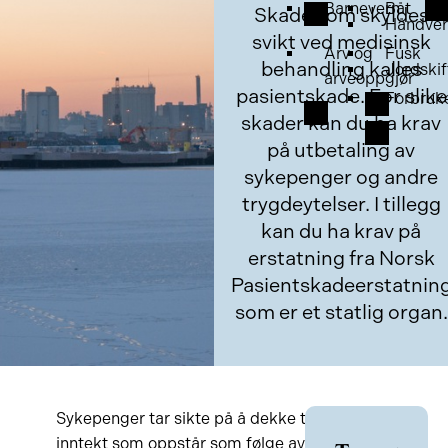
Barnevern
Båt
Skade som skyldes
Håndver
svikt ved medisinsk
Arv og
Fusk
behandling kalles
Jordskif
arveoppgjør
pasientskade. For slike
Forbruk
skader kan du ha krav
på utbetaling av
sykepenger og andre
trygdeytelser. I tillegg
kan du ha krav på
erstatning fra Norsk
Pasientskadeerstatnin
som er et statlig organ.
Sykepenger tar sikte på å dekke tapt
inntekt som oppstår som følge av