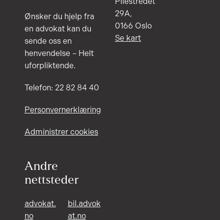
Pilestredet
29A,
Ønsker du hjelp fra
0166 Oslo
en advokat kan du
Se kart
sende oss en
henvendelse – Helt
uforpliktende.
Telefon: 22 82 84 40
Personvernerklæring
Administrer cookies
Andre
nettsteder
advokat.
bil.advok
no
at.no