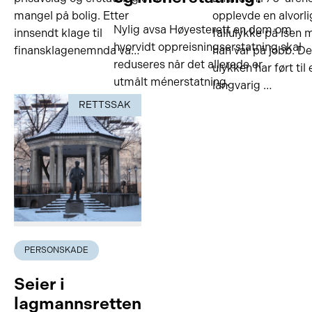
mangel på bolig. Etter
opplevde en alvorli
Nylig avsa Høyesterett en dom om
innsendt klage til
fallulykke på isen
hvorvidt oppreisningserstatning skal
finansklagenemnda va…
han var på jobb. D
reduseres når det allerede er
ulykken har ført til 
utmålt ménerstatning.
langvarig …
RETTSSAK
PERSONSKADE
Seier i
lagmannsretten