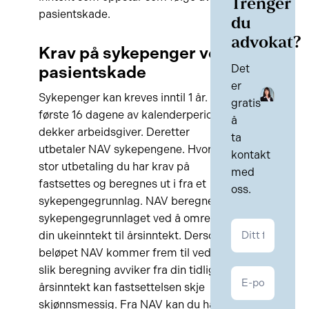
Trenger
pasientskade.
du
advokat?
Krav på sykepenger ved
pasientskade
Det
er
Sykepenger kan kreves inntil 1 år. De
gratis
første 16 dagene av kalenderperioden
å
dekker arbeidsgiver. Deretter
ta
utbetaler NAV sykepengene. Hvor
kontakt
stor utbetaling du har krav på
med
fastsettes og beregnes ut i fra et
oss.
sykepengegrunnlag. NAV beregner
sykepengegrunnlaget ved å omregne
Kontakt
din ukeinntekt til årsinntekt. Dersom
Personskade
beløpet NAV kommer frem til ved en
slik beregning avviker fra din tidligere
årsinntekt kan fastsettelsen skje
skjønnsmessig. Fra NAV kan du ha