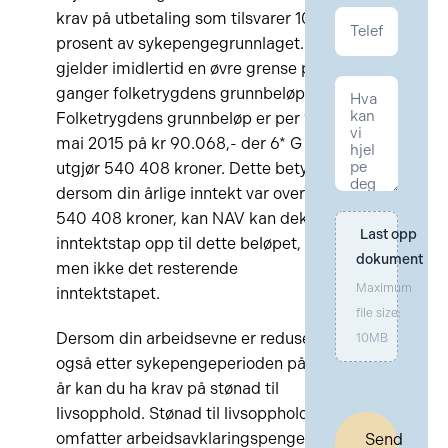
krav på utbetaling som tilsvarer 100
prosent av sykepengegrunnlaget. Det
gjelder imidlertid en øvre grense på 6
ganger folketrygdens grunnbeløp.
Folketrygdens grunnbeløp er per 1.
mai 2015 på kr 90.068,- der 6* G
utgjør 540 408 kroner. Dette betyr at
dersom din årlige inntekt var over
540 408 kroner, kan NAV kan dekke
Last opp 
inntektstap opp til dette beløpet,
dokument
men ikke det resterende
Maximum
inntektstapet.
file size:
Dersom din arbeidsevne er redusert
10MB
også etter sykepengeperioden på ett
år kan du ha krav på stønad til
livsopphold. Stønad til livsopphold
omfatter arbeidsavklaringspenger og
Send