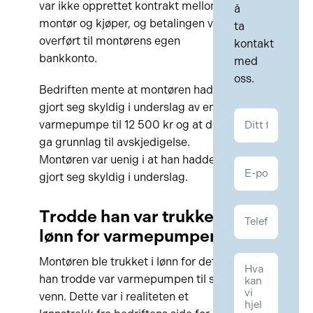
var ikke opprettet kontrakt mellom
å
montør og kjøper, og betalingen var
ta
overført til montørens egen
kontakt
bankkonto.
med
oss.
Bedriften mente at montøren hadde
gjort seg skyldig i underslag av en
Kontakt
varmepumpe til 12 500 kr og at dette
Kontrakt
ga grunnlag til avskjedigelse.
Montøren var uenig i at han hadde
gjort seg skyldig i underslag.
Trodde han var trukket i
lønn for varmepumpen
Montøren ble trukket i lønn for det
han trodde var varmepumpen til sin
venn. Dette var i realiteten et