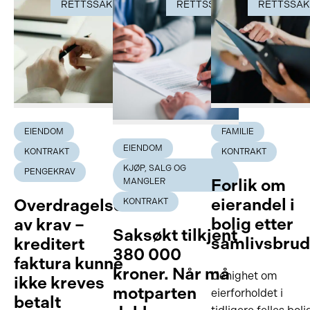
RETTSSAK
RETTSSAK
RETTSSA
EIENDOM
FAMILIE
EIENDOM
KONTRAKT
KONTRAKT
KJØP, SALG OG
PENGEKRAV
Forlik om
MANGLER
eierandel i
Overdragelse
KONTRAKT
bolig etter
av krav –
Saksøkt tilkjent
samlivsbru
kreditert
380 000
faktura kunne
kroner. Når må
Uenighet om
ikke kreves
motparten
eierforholdet i
betalt