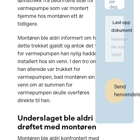
lønnstrekk fra bedriftens side for en
varmepumpe som var montert
hjemme hos montøren ett år
Last opp 
tidligere.
dokument
Montøren ble aldri informert om hva
Maximum
dette trekket gjaldt og antok det var
file size:
for varmepumpen han nylig hadde
10MB
installert hos sin venn. I den tro om at
han allerede var trukket for
varmepumpen, bad montøren sin
venn om at summen for
Send
varmepumpen skulle overføres
henvendel
direkte til han.
Underslaget ble aldri
drøftet med montøren
Montøren ble aldri konfrontert med