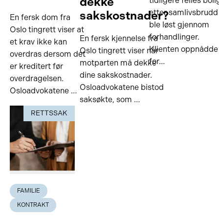
dekke
tidligere felles boli
etter samlivsbrudd
sakskostnader?
En fersk dom fra
ble løst gjennom
Oslo tingrett viser at
forhandlinger.
En fersk kjennelse fra
et krav ikke kan
Klienten oppnådde
Oslo tingrett viser når
overdras dersom det
for…
motparten må dekke
er kreditert før
dine sakskostnader.
overdragelsen.
Osloadvokatene bistod
Osloadvokatene …
saksøkte, som …
RETTSSAK
FAMILIE
KONTRAKT