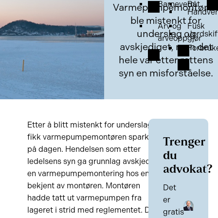
Barnevern
Båt
Varmepumpemontøre
Håndver
ble mistenkt for
Arv og
Fusk
underslag og
Jordskif
arveoppgjør
avskjediget, men det
Forbruk
hele var etter rettens
syn en misforståelse.
Etter å blitt mistenkt for underslag
fikk varmepumpemontøren sparken
Trenger
på dagen. Hendelsen som etter
du
ledelsens syn ga grunnlag avskjed var
advokat?
en varmepumpemontering hos en
bekjent av montøren. Montøren
Det
hadde tatt ut varmepumpen fra
er
lageret i strid med reglementet. Det
gratis