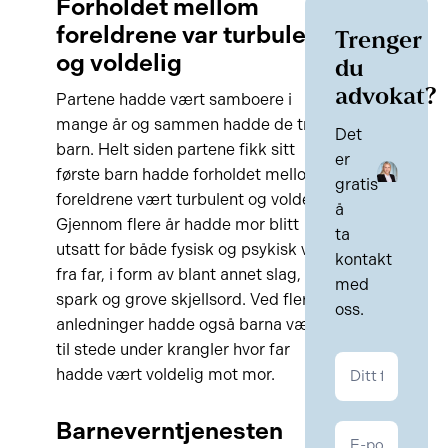
Forholdet mellom
foreldrene var turbulent
Trenger
og voldelig
du
advokat?
Partene hadde vært samboere i
mange år og sammen hadde de tre
Det
barn. Helt siden partene fikk sitt
er
første barn hadde forholdet mellom
gratis
foreldrene vært turbulent og voldelig.
å
Gjennom flere år hadde mor blitt
ta
utsatt for både fysisk og psykisk vold
kontakt
fra far, i form av blant annet slag,
med
spark og grove skjellsord. Ved flere
oss.
anledninger hadde også barna vært
til stede under krangler hvor far
Kontakt
hadde vært voldelig mot mor.
Familie
Barneverntjenesten