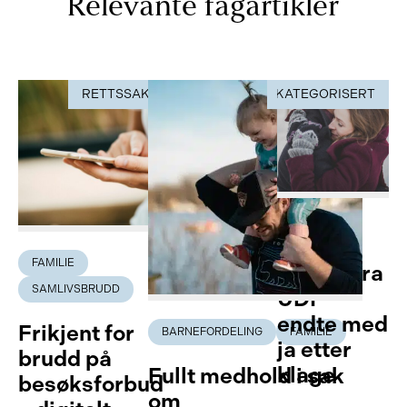
Relevante fagartikler
RETTSSAK
UKATEGORISERT
RETTSSAK
FAMILIE
FAMILIE
Avslag fra
SAMLIVSBRUDD
UDI –
endte med
Frikjent for
BARNEFORDELING
FAMILIE
ja etter
brudd på
klage
Fullt medhold i sak
besøksforbud
om