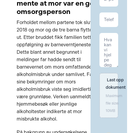
mente at mor var en god
omsorgsperson
Forholdet mellom partene tok slutt i
2018 og mor og de tre barna flyttet
ut. Etter bruddet fikk familien tett
oppfølgning av barneverntjenesten.
Dette blant annet begrunnet i
meldinger far hadde sendt til
barnevernet om mors omfattende
alkoholmisbruk under samlivet. Far
Last opp 
sine bekymringer om mors
dokument
alkoholmisbruk viste seg imidlertid å
være grunnløse. Verken uanmeldte
Maximum
hjemmebesøk eller jevnlige
file size:
alkoholtester indikerte at mor
10MB
misbrukte alkohol.
På bakgrunn av undersøkelsene