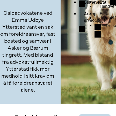
Barnevern
Båt
Håndver
Osloadvokatene ved
Arv og
Fusk
Jordskif
Emma Udbye
arveoppgjør
Forbruk
Ytterstad vant en sak
om foreldreansvar, fast
bosted og samvær i
Asker og Bærum
tingrett. Med bistand
fra advokatfullmektig
Ytterstad fikk mor
medhold i sitt krav om
å få foreldreansvaret
alene.