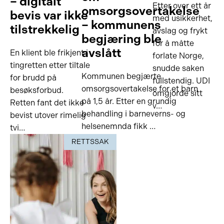
– digitalt
Etter over ett år
omsorgsovertakelse
bevis var ikke
med usikkerhet,
– kommunens
tilstrekkelig
avslag og frykt
begjæring ble
for å måtte
avslått
En klient ble frikjent i
forlate Norge,
tingretten etter tiltale
snudde saken
Kommunen begjærte
for brudd på
fullstendig. UDI
omsorgsovertakelse for et barn
besøksforbud.
omgjorde sitt
på 1,5 år. Etter en grundig
Retten fant det ikke
v…
behandling i barneverns- og
bevist utover rimelig
helsenemnda fikk …
tvi…
RETTSSAK