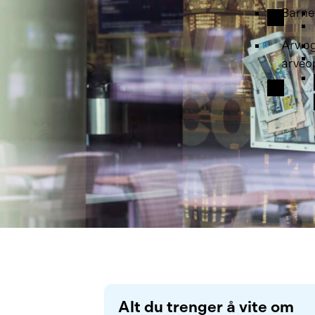
Barne
Arv o
arveo
Alt du trenger å vite om