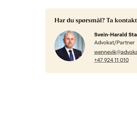
Har du spørsmål? Ta kontakt
Svein-Harald St
Advokat/Partner
wennevik@advoka
+47 924 11 010