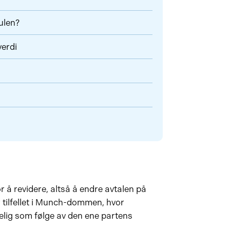
ulen?
verdi
or å revidere, altså å endre avtalen på
r tilfellet i Munch-dommen, hvor
melig som følge av den ene partens