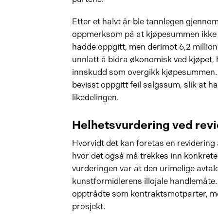
Etter et halvt år ble tannlegen gjennom
oppmerksom på at kjøpesummen ikke va
hadde oppgitt, men derimot 6,2 millio
unnlatt å bidra økonomisk ved kjøpet,
innskudd som overgikk kjøpesummen. I 
bevisst oppgitt feil salgssum, slik at 
likedelingen.
Helhetsvurdering ved revi
Hvorvidt det kan foretas en revidering
hvor det også må trekkes inn konkrete o
vurderingen var at den urimelige avtale
kunstformidlerens illojale handlemåte.
opptrådte som kontraktsmotparter, me
prosjekt.