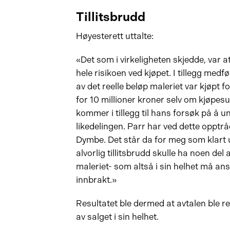
Tillitsbrudd
Høyesterett uttalte:
«Det som i virkeligheten skjedde, var
hele risikoen ved kjøpet. I tillegg med
av det reelle beløp maleriet var kjøpt 
for 10 millioner kroner selv om kjøpes
kommer i tillegg til hans forsøk på å 
likedelingen. Parr har ved dette opptråd
Dymbe. Det står da for meg som klart u
alvorlig tillitsbrudd skulle ha noen del
maleriet- som altså i sin helhet må an
innbrakt.»
Resultatet ble dermed at avtalen ble rev
av salget i sin helhet.