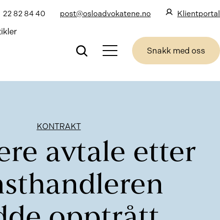
22 82 84 40
post@osloadvokatene.no
Klientportal
ikler
Snakk med oss
KONTRAKT
re avtale etter
sthandleren
dde opptrått