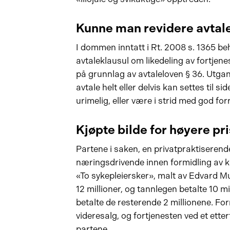
Kunne man revidere avtal
I dommen inntatt i Rt. 2008 s. 1365 b
avtaleklausul om likedeling av fortjene
på grunnlag av avtaleloven § 36. Utgan
avtale helt eller delvis kan settes til si
urimelig, eller være i strid med god fo
Kjøpte bilde for høyere pri
Partene i saken, en privatpraktiserend
næringsdrivende innen formidling av ku
«To sykepleiersker», malt av Edvard 
12 millioner, og tannlegen betalte 10 m
betalte de resterende 2 millionene. Fo
videresalg, og fortjenesten ved et ette
partene.