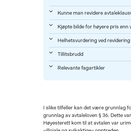
Kunne man revidere avtaleklaus
Kjøpte bilde for høyere pris enn 
Helhetsvurdering ved revidering
Tillitsbrudd
Relevante fagartikler
I slike tilfeller kan det være grunnlag f
grunnlag av avtaleloven § 36. Dette va
Høyesterett kom til at avtalen var uri
«illojale og svikaktige» opptreden.