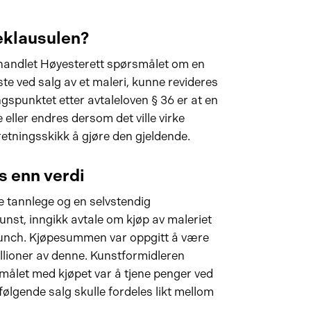
eklausulen?
ehandlet Høyesterett spørsmålet om en
ste ved salg av et maleri, kunne revideres
gspunktet etter avtaleloven § 36 er at en
de eller endres dersom det ville virke
rretningsskikk å gjøre den gjeldende.
s enn verdi
e tannlege og en selvstendig
nst, inngikk avtale om kjøp av maleriet
Munch. Kjøpesummen var oppgitt å være
illioner av denne. Kunstformidleren
rmålet med kjøpet var å tjene penger ved
rfølgende salg skulle fordeles likt mellom