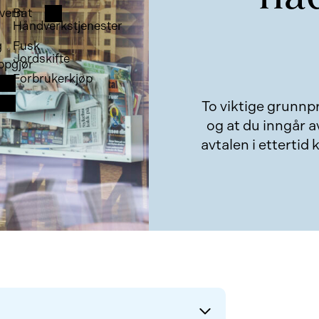
vern
Båt
Håndverkstjenester
g
Fusk
Jordskifte
ppgjør
Forbrukerkjøp
To viktige grunnpr
og at du inngår av
avtalen i ettertid