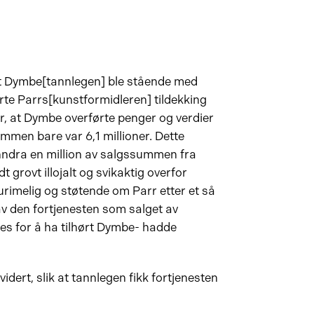
 at Dymbe[tannlegen] ble stående med
førte Parrs[kunstformidleren] tildekking
for, at Dymbe overførte penger og verdier
ummen bare var 6,1 millioner. Dette
unndra en million av salgssummen fra
t grovt illojalt og svikaktig overfor
rimelig og støtende om Parr etter et så
 av den fortjenesten som salget av
ses for å ha tilhørt Dymbe- hadde
idert, slik at tannlegen fikk fortjenesten