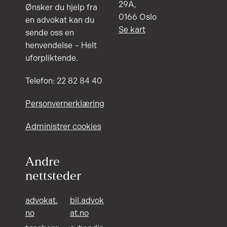
29A,
Ønsker du hjelp fra
0166 Oslo
en advokat kan du
Se kart
sende oss en
henvendelse – Helt
uforpliktende.
Telefon: 22 82 84 40
Personvernerklæring
Administrer cookies
Andre
nettsteder
advokat.
bil.advok
no
at.no