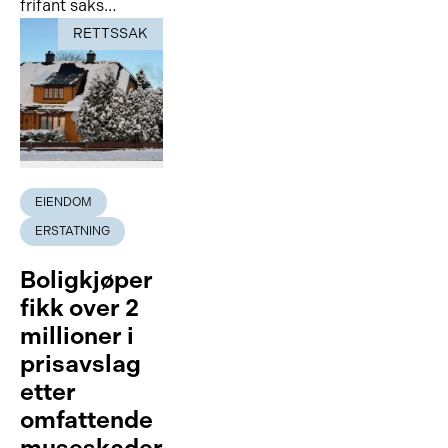
frifant saks…
RETTSSAK
EIENDOM
ERSTATNING
Boligkjøper
fikk over 2
millioner i
prisavslag
etter
omfattende
museskader