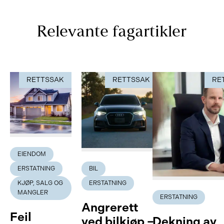
Relevante fagartikler
RETTSSAK
RETTSSAK
RE
EIENDOM
ERSTATNING
BIL
KJØP, SALG OG
ERSTATNING
MANGLER
ERSTATNING
Angrerett
Feil
ved bilkjøp –
Dekning av