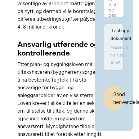
vesentlige av arbeidet måtte gjøres
på nytt, og dermed ville borettslaget
påføres utbedringsutgifter pålydende
4, 8 millioner kroner.
Last opp 
dokument
Ansvarlig utførende og
Maximum
kontrollerende
file size:
10MB
Etter plan- og bygningsloven må
tiltakshaveren (byggherren) sørge for
å ha bestemte fagfolk til å stå
ansvarlige for bygge- og
Send
anleggsarbeider av en viss størrelse.
henvendel
Loven krever i slike tilfeller en søknad
om tillatelse til tiltak, og denne skal
også inneholde en søknad om
ansvarsrett. Myndighetene tildeler
ansvarsrett til et foretak etter inngitt