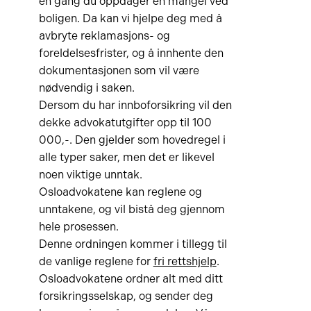
én gang du oppdager en mangel ved
boligen. Da kan vi hjelpe deg med å
avbryte reklamasjons- og
foreldelsesfrister, og å innhente den
dokumentasjonen som vil være
nødvendig i saken.
Dersom du har innboforsikring vil den
dekke advokatutgifter opp til 100
000,-. Den gjelder som hovedregel i
alle typer saker, men det er likevel
noen viktige unntak.
Osloadvokatene kan reglene og
unntakene, og vil bistå deg gjennom
hele prosessen.
Denne ordningen kommer i tillegg til
de vanlige reglene for
fri rettshjelp
.
Osloadvokatene ordner alt med ditt
forsikringsselskap, og sender deg