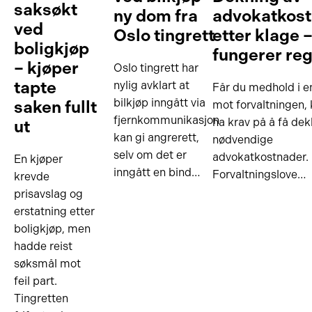
saksøkt
ny dom fra
advokatkos
ved
Oslo tingrett
etter klage –
boligkjøp
fungerer re
– kjøper
Oslo tingrett har
tapte
nylig avklart at
Får du medhold i e
bilkjøp inngått via
saken fullt
mot forvaltningen,
fjernkommunikasjon
ha krav på å få dek
ut
kan gi angrerett,
nødvendige
selv om det er
advokatkostnader.
En kjøper
inngått en bind…
Forvaltningslove…
krevde
prisavslag og
erstatning etter
boligkjøp, men
hadde reist
søksmål mot
feil part.
Tingretten