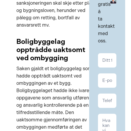
sanksjoneringen skal skje etter plan-
gratis
og bygningsloven, herunder ved
å
pålegg om retting, bortfall av
ta
ansvarsrett mv.
kontakt
med
Boligbyggelag
oss.
opptrådde uaktsomt
ved ombygging
Kontakt
Saken gjaldt et boligbyggelag som
hadde opptrådt uaktsomt ved
ombyggingen av et bygg.
Boligbyggelaget hadde ikke ivaretatt
oppgavene som ansvarlig utførende
og ansvarlig kontrollerende på en
tilfredsstillende måte. Den
uaktsomme gjennomføringen av
ombyggingen medførte at det