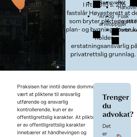
Barnevern
Båt
I Rt. 2015 s. 276
Håndver
fastslår Høyesterett at d
Arv og
Fusk
som bryter pliktene ette
Jordskif
arveoppgjør
plan- og bygningsloven 
Forbruk
holdes
erstatningsansvarlig p
privatrettslig grunnlag
Praksisen har inntil denne dommen
vært at pliktene til ansvarlig
Trenger
utførende og ansvarlig
du
kontrollerende, kun er av
advokat?
offentligrettslig karakter. At pliktene
er av offentligrettslig karakter
Det
innebærer at håndhevingen og
er