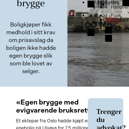
brygge
Barnevern
Båt
Håndver
Arv og
Fusk
Jordskif
arveoppgjør
Boligkjøper fikk
Forbruk
medhold i sitt krav
om prisavslag da
boligen ikke hadde
egen brygge slik
som ble lovet av
selger.
«Egen brygge med
evigvarende bruksrett»
Trenger
du
Et ektepar fra Oslo hadde kjøpt en
advokat?
enebolig på Ulvøya for 7,5 millioner