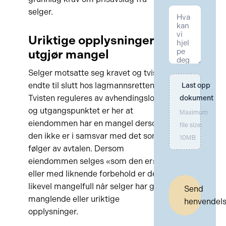
selger.
Uriktige opplysninger
utgjør mangel
Selger motsatte seg kravet og tvisten
endte til slutt hos lagmannsretten.
Last opp 
Tvisten reguleres av avhendingsloven
dokument
og utgangspunktet er her at
Maximum
eiendommen har en mangel dersom
file size:
den ikke er i samsvar med det som
10MB
følger av avtalen. Dersom
eiendommen selges «som den er»
eller med liknende forbehold er den
likevel mangelfull når selger har gitt
Send
manglende eller uriktige
henvendel
opplysninger.