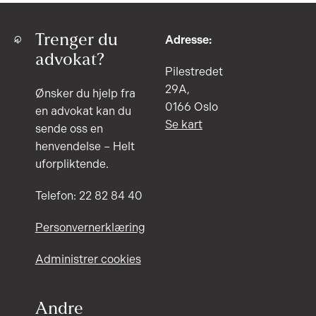
Trenger du
Adresse:
advokat?
Pilestredet
29A,
Ønsker du hjelp fra
0166 Oslo
en advokat kan du
Se kart
sende oss en
henvendelse – Helt
uforpliktende.
Telefon: 22 82 84 40
Personvernerklæring
Administrer cookies
Andre