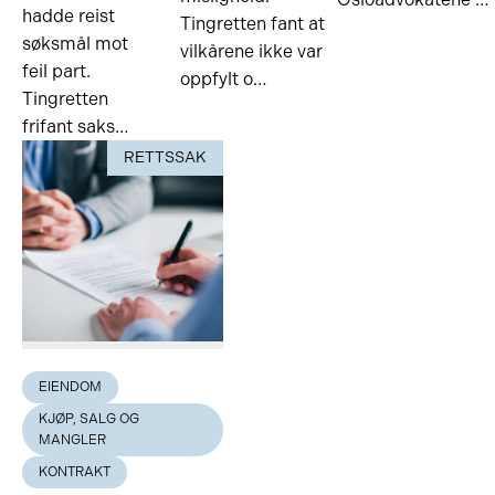
hadde reist
Tingretten fant at
søksmål mot
vilkårene ikke var
feil part.
oppfylt o…
Tingretten
frifant saks…
RETTSSAK
EIENDOM
KJØP, SALG OG
MANGLER
KONTRAKT