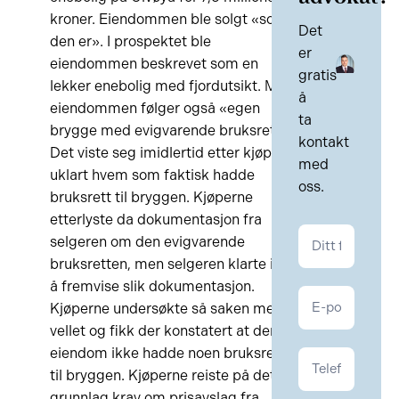
kroner. Eiendommen ble solgt «som
Det
den er». I prospektet ble
er
eiendommen beskrevet som en
gratis
lekker enebolig med fjordutsikt. Med
å
eiendommen følger også «egen
ta
brygge med evigvarende bruksrett».
kontakt
Det viste seg imidlertid etter kjøpet
med
uklart hvem som faktisk hadde
oss.
bruksrett til bryggen. Kjøperne
etterlyste da dokumentasjon fra
Kontakt
selgeren om den evigvarende
Eiendom
bruksretten, men selgeren klarte ikke
å fremvise slik dokumentasjon.
Kjøperne undersøkte så saken med
vellet og fikk der konstatert at deres
eiendom ikke hadde noen bruksrett
til bryggen. Kjøperne reiste på dette
grunnlag krav om prisavslag fra