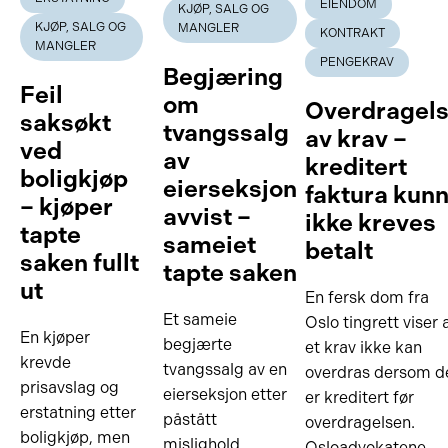
EIENDOM
KJØP, SALG OG
KJØP, SALG OG
MANGLER
KONTRAKT
MANGLER
PENGEKRAV
Begjæring
Feil
om
Overdragel
saksøkt
tvangssalg
av krav –
ved
av
kreditert
boligkjøp
eierseksjon
faktura kun
– kjøper
avvist –
ikke kreves
tapte
sameiet
betalt
saken fullt
tapte saken
ut
En fersk dom fra
Et sameie
Oslo tingrett viser 
En kjøper
begjærte
et krav ikke kan
krevde
tvangssalg av en
overdras dersom d
prisavslag og
eierseksjon etter
er kreditert før
erstatning etter
påstått
overdragelsen.
boligkjøp, men
mislighold.
Osloadvokatene …