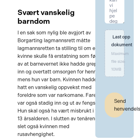
Svært vanskelig
barndom
I en sak som nylig ble avgjort av
Last opp 
Borgarting lagmannsrett måtte
dokument
lagmannsretten ta stilling til om en
Maximum
kvinne skulle få erstatning som følge
file size:
av at barnevernet ikke hadde grepet
10MB
inn og overtatt omsorgen for henne
mens hun var barn. Kvinnen hadde
hatt en vanskelig oppvekst med
foreldre som var narkomane. Faren
Send
var også stadig inn og ut av fengsel.
henvendel
Hun skal også ha vært misbrukt i 12-
13 årsalderen. I slutten av tenårene
slet også kvinnen med
rusavhengighet.