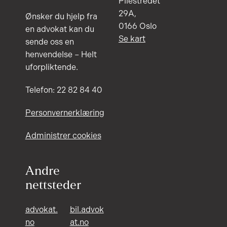
Pilestredet
29A,
Ønsker du hjelp fra
0166 Oslo
en advokat kan du
Se kart
sende oss en
henvendelse – Helt
uforpliktende.
Telefon: 22 82 84 40
Personvernerklæring
Administrer cookies
Andre
nettsteder
advokat.
bil.advok
no
at.no