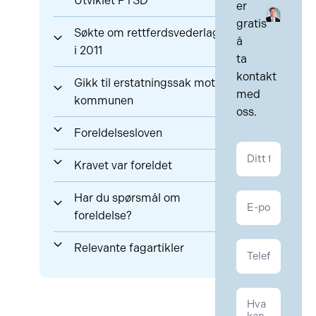
Utviklet PTSD
er
gratis
Søkte om rettferdsvederlag
å
i 2011
ta
kontakt
Gikk til erstatningssak mot
med
kommunen
oss.
Foreldelsesloven
Kontakt
Kravet var foreldet
Kontrakt
Har du spørsmål om
foreldelse?
Relevante fagartikler