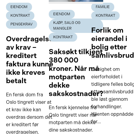
EIENDOM
FAMILIE
EIENDOM
KONTRAKT
KONTRAKT
KJØP, SALG OG
PENGEKRAV
Forlik om
MANGLER
eierandel i
Overdragelse
KONTRAKT
bolig etter
av krav –
Saksøkt tilkjent
samlivsbru
kreditert
380 000
faktura kunne
kroner. Når må
Uenighet om
ikke kreves
motparten
eierforholdet i
betalt
dekke
tidligere felles boli
etter samlivsbrudd
sakskostnader?
En fersk dom fra
ble løst gjennom
Oslo tingrett viser at
forhandlinger.
En fersk kjennelse fra
et krav ikke kan
Klienten oppnådde
Oslo tingrett viser når
overdras dersom det
for…
motparten må dekke
er kreditert før
dine sakskostnader.
overdragelsen.