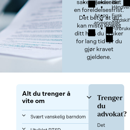
saker gjelder det
Barnevern
Båt
Håndver
en foreldelsesfrist.
Arv og
Fusk
Det betyr at du
Jordskif
arveoppgjør
kan miste kravet
Forbruk
ditt hvis du bruker
for lang tid før du
gjør kravet
gjeldene.
Alt du trenger å
Trenger
vite om
du
advokat?
Svært vanskelig barndom
Det