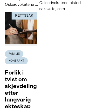
Osloadvokatene bistod
Osloadvokatene …
saksøkte, som …
RETTSSAK
FAMILIE
KONTRAKT
Forlik i
tvist om
skjevdeling
etter
langvarig
ekteskap