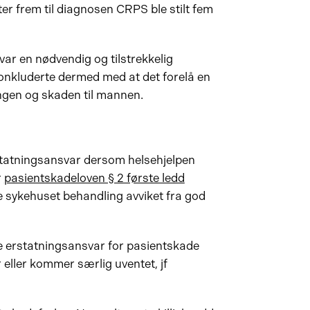
 frem til diagnosen CRPS ble stilt fem
var en nødvendig og tilstrekkelig
konkluderte dermed med at det forelå en
en og skaden til mannen.
statningsansvar dersom helsehjelpen
r
pasientskadeloven § 2 første ledd
ke sykehuset behandling avviket fra god
gge erstatningsansvar for pasientskade
eller kommer særlig uventet, jf