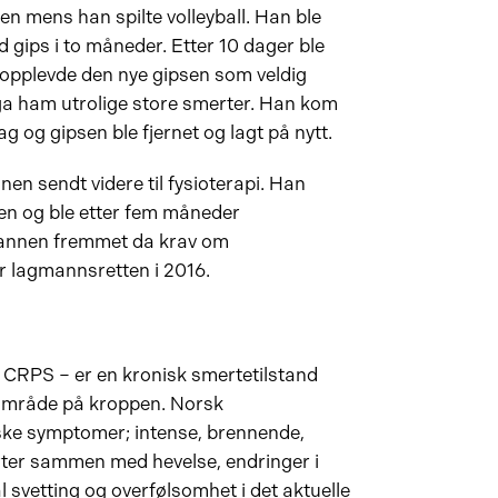
nen mens han spilte volleyball. Han ble
gips i to måneder. Etter 10 dager ble
 opplevde den nye gipsen som veldig
a ham utrolige store smerter. Han kom
ag og gipsen ble fjernet og lagt på nytt.
nen sendt videre til fysioterapi. Han
en og ble etter fem måneder
Mannen fremmet da krav om
r lagmannsretten i 2016.
CRPS – er en kronisk smertetilstand
 område på kroppen. Norsk
ske symptomer; intense, brennende,
rter sammen med hevelse, endringer i
svetting og overfølsomhet i det aktuelle