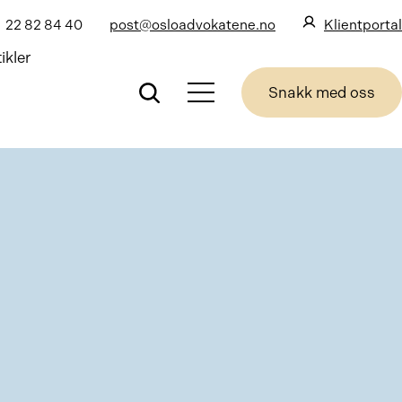
22 82 84 40
post@osloadvokatene.no
Klientportal
ikler
Snakk med oss