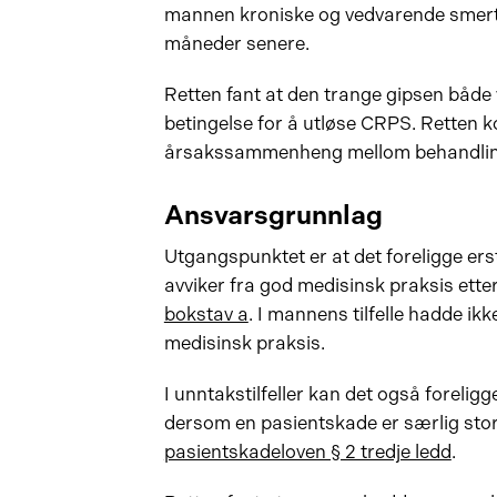
mannen kroniske og vedvarende smerter
måneder senere.
Retten fant at den trange gipsen både 
betingelse for å utløse CRPS. Retten 
årsakssammenheng mellom behandling
Ansvarsgrunnlag
Utgangspunktet er at det foreligge er
avviker fra god medisinsk praksis ette
bokstav a
. I mannens tilfelle hadde ik
medisinsk praksis.
I unntakstilfeller kan det også foreli
dersom en pasientskade er særlig stor 
pasientskadeloven § 2 tredje ledd
.