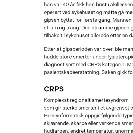
han var 40 år fikk han brist i akillesse
operert ved sykehuset og måtte gå med 
gipsen byttet for første gang. Mannen
stram og trang. Den stramme gipsen g
tilbake til sykehuset allerede etter en d
Etter at gipsperioden var over, ble man
hadde store smerter under fysioterapi
diagnostisert med CRPS kategori 1. 
pasientskadeerstatning. Saken gikk fo
CRPS
Komplekst regionalt smertesyndrom – 
som gir sterke smerter i et avgrenset
Helseinformatikk oppgir følgende typi
skjærende, skarpe eller verkende sme
hudfargen, endret temperatur, unormal 