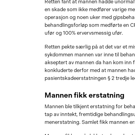
Retten fant at mannen hadde unormalt 
en skade som ikke medfører varige men
operasjon og noen uker med gipsbeha
behandlingsforløp som medførte en CR
ufør og 100% ervervsmessig ufør.
Retten pekte særlig på at det var et 
sykdommen mannen var inne til behandli
akseptert av mannen da han kom inn for
konkluderte derfor med at mannen had
pasientskadeerstatningen § 2 tredje le
Mannen fikk erstatning
Mannen ble tilkjent erstatning for beha
tap av inntekt, fremtidige behandlings
menerstatning. Samlet fikk mannen erst