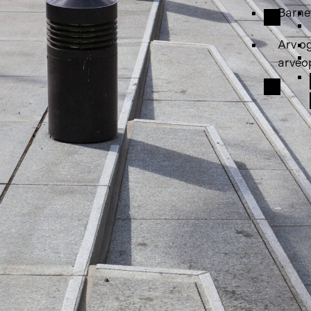
Barne
Arv o
arveo