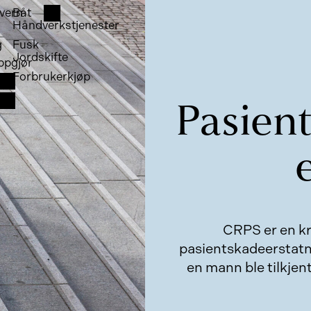
vern
Båt
Håndverkstjenester
g
Fusk
Jordskifte
ppgjør
Forbrukerkjøp
Pasien
CRPS er en kr
pasientskadeerstatni
en mann ble tilkjen