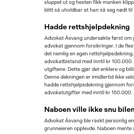
sluppet ut og hesten fikk manken klipp
blitt så uholdbar at han så seg nødt til å
Hadde rettshjelpdekning
Advokat Åsvang undersøkte først om gr
advokat gjennom forsikringer. I de fles
det nemlig en egen rettshjelpsdekning.
advokatbistand med inntil kr 100.000.
utgiftene. Dette gjør det enklere og billi
Denne dekningen er imidlertid ikke veld
hadde rettshjelpsdekning gjennom fors
advokatutgifter med inntil kr 150.000.
Naboen ville ikke snu bile
Advokat Åsvang ble raskt personlig e
grunneieren opplevde. Naboen mente at