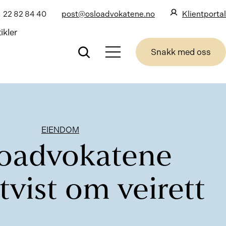
22 82 84 40
post@osloadvokatene.no
Klientportal
ikler
Snakk med oss
EIENDOM
oadvokatene
 tvist om veirett