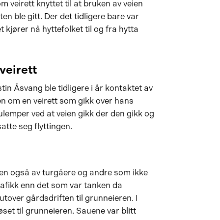
m veirett knyttet til at bruken av veien
ten ble gitt. Der det tidligere bare var
t kjører nå hyttefolket til og fra hytta
veirett
in Åsvang ble tidligere i år kontaktet av
en om en veirett som gikk over hans
lemper ved at veien gikk der den gikk og
atte seg flyttingen.
men også av turgåere og andre som ikke
trafikk enn det som var tanken da
 utover gårdsdriften til grunneieren. I
jøset til grunneieren. Sauene var blitt