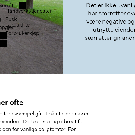
Det er ikke uvanli
vern
Båt
Håndverkstjenester
har særretter o
g
Fusk
være negative og 
Jordskifte
ppgjør
utnytte eiendo
Forbrukerkjøp
særretter gir andr
er ofte
an for eksempel gå ut på at eieren av en
 eiendom. Dette er særlig utbredt for
den for vanlige boligtomter. For