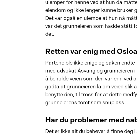
ulemper for henne ved at hun da mått
eiendom og ikke lenger kunne bruker gr
Det var også en ulempe at hun nå måt
var det grunneieren som hadde stått for 
det.
Retten var enig med Oslo
Partene ble ikke enige og saken endte t
med advokat Åsvang og grunneieren i a
å beholde veien som den var enn ved 
godta at grunneieren la om veien slik a
benytte den, til tross for at dette med
grunneierens tomt som snuplass.
Har du problemer med na
Det er ikke alt du behøver å finne deg 