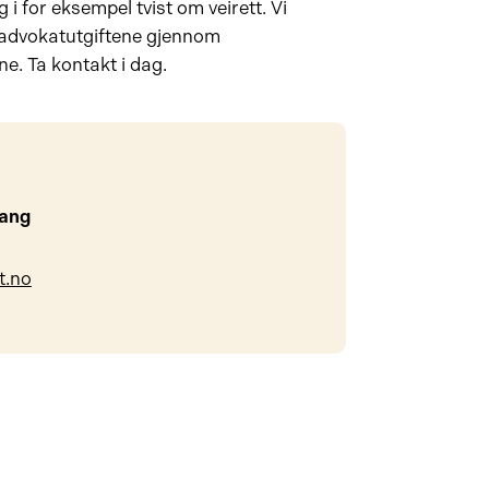
 i for eksempel tvist om veirett. Vi
 advokatutgiftene gjennom
ne. Ta kontakt i dag.
vang
t.no