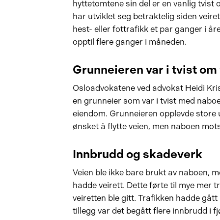
hyttetomtene sin del er en vanlig tvist o
har utviklet seg betraktelig siden veiret
hest- eller fottrafikk et par ganger i åre
opptil flere ganger i måneden.
Grunneieren var i tvist om 
Osloadvokatene ved advokat Heidi Krist
en grunneier som var i tvist med nabo
eiendom. Grunneieren opplevde store u
ønsket å flytte veien, men naboen mots
Innbrudd og skadeverk
Veien ble ikke bare brukt av naboen, 
hadde veirett. Dette førte til mye mer 
veiretten ble gitt. Trafikken hadde gått
tillegg var det begått flere innbrudd i f