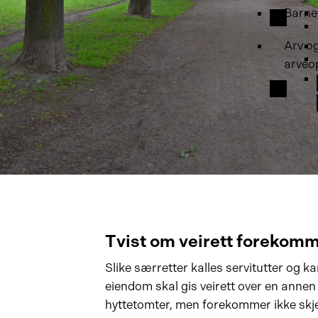
Barne
Arv o
arveo
Tvist om veirett forekomm
Slike særretter kalles servitutter og k
eiendom skal gis veirett over en annen
hyttetomter, men forekommer ikke skjel