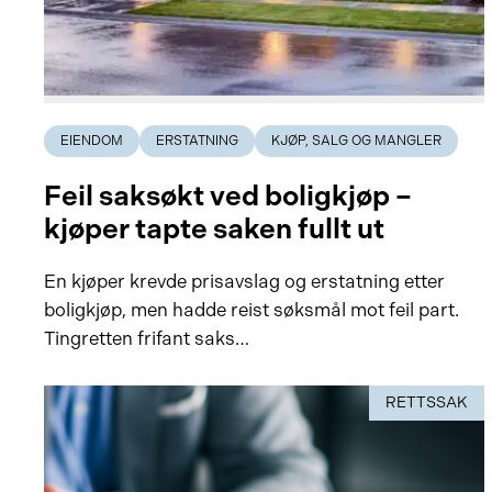
EIENDOM
ERSTATNING
KJØP, SALG OG MANGLER
Feil saksøkt ved boligkjøp –
kjøper tapte saken fullt ut
En kjøper krevde prisavslag og erstatning etter
boligkjøp, men hadde reist søksmål mot feil part.
Tingretten frifant saks…
RETTSSAK