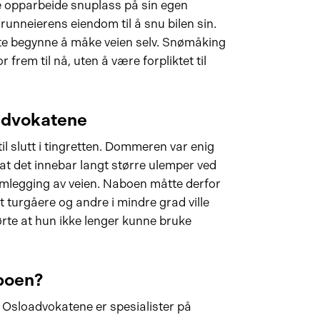
e opparbeide snuplass på sin egen
unneierens eiendom til å snu bilen sin.
te begynne å måke veien selv. Snømåking
frem til nå, uten å være forpliktet til
advokatene
il slutt i tingretten. Dommeren var enig
t det innebar langt større ulemper ved
omlegging av veien. Naboen måtte derfor
t turgåere og andre i mindre grad ville
førte at hun ikke lenger kunne bruke
boen?
i. Osloadvokatene er spesialister på