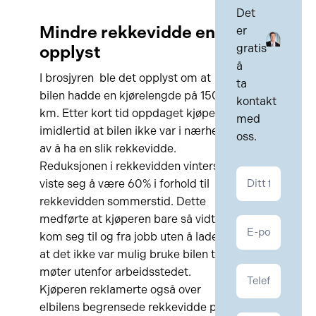
Det
Mindre rekkevidde enn
er
opplyst
gratis
å
I brosjyren ble det opplyst om at
ta
bilen hadde en kjørelengde på 150
kontakt
km. Etter kort tid oppdaget kjøperen
med
imidlertid at bilen ikke var i nærheten
oss.
av å ha en slik rekkevidde.
Reduksjonen i rekkevidden vinterstid
Kontakt
viste seg å være 60% i forhold til
Kontrakt
rekkevidden sommerstid. Dette
medførte at kjøperen bare så vidt
kom seg til og fra jobb uten å lade, og
at det ikke var mulig bruke bilen til
møter utenfor arbeidsstedet.
Kjøperen reklamerte også over
elbilens begrensede rekkevidde på