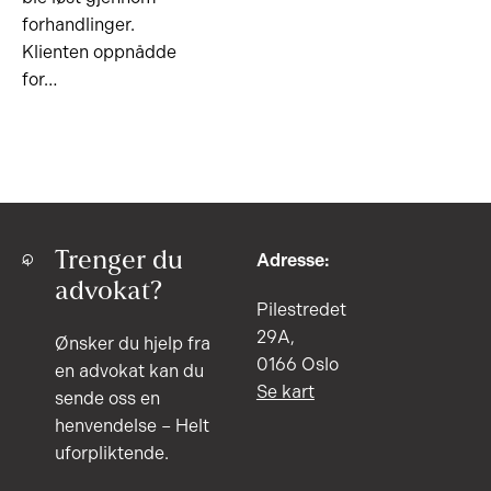
forhandlinger.
Klienten oppnådde
for…
Trenger du
Adresse:
advokat?
Pilestredet
29A,
Ønsker du hjelp fra
0166 Oslo
en advokat kan du
Se kart
sende oss en
henvendelse – Helt
uforpliktende.