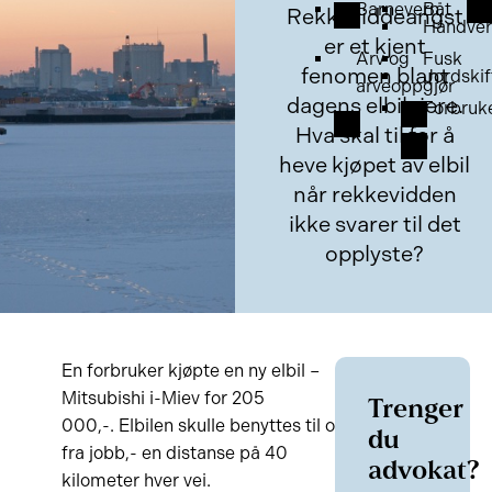
Barnevern
Båt
Rekkeviddeangst
Håndver
er et kjent
Arv og
Fusk
fenomen blant
Jordskif
arveoppgjør
dagens elbileiere.
Forbruk
Hva skal til for å
heve kjøpet av elbil
når rekkevidden
ikke svarer til det
opplyste?
En forbruker kjøpte en ny elbil –
Mitsubishi i-Miev for 205
Trenger
000,-. Elbilen skulle benyttes til og
du
fra jobb,- en distanse på 40
advokat?
kilometer hver vei.