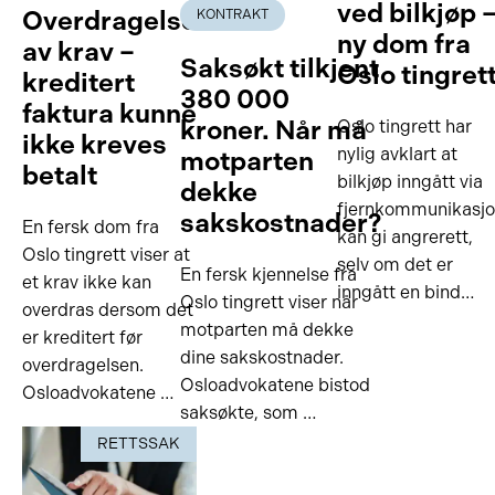
ved bilkjøp 
Overdragelse
KONTRAKT
ny dom fra
av krav –
Saksøkt tilkjent
Oslo tingret
kreditert
380 000
faktura kunne
kroner. Når må
Oslo tingrett har
ikke kreves
nylig avklart at
motparten
betalt
bilkjøp inngått via
dekke
fjernkommunikasj
sakskostnader?
En fersk dom fra
kan gi angrerett,
Oslo tingrett viser at
selv om det er
En fersk kjennelse fra
et krav ikke kan
inngått en bind…
Oslo tingrett viser når
overdras dersom det
motparten må dekke
er kreditert før
dine sakskostnader.
overdragelsen.
Osloadvokatene bistod
Osloadvokatene …
saksøkte, som …
RETTSSAK