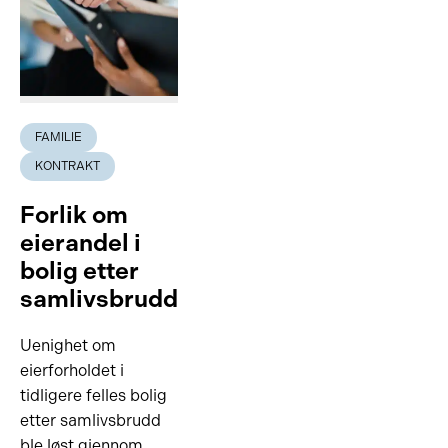
FAMILIE
KONTRAKT
Forlik om
eierandel i
bolig etter
samlivsbrudd
Uenighet om
eierforholdet i
tidligere felles bolig
etter samlivsbrudd
ble løst gjennom