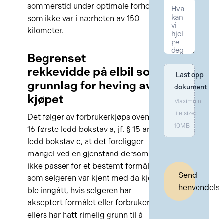
sommerstid under optimale forhold,
som ikke var i nærheten av 150
kilometer.
Begrenset
rekkevidde på elbil som
Last opp 
grunnlag for heving av
dokument
kjøpet
Maximum
file size:
Det følger av forbrukerkjøpsloven §
10MB
16 første ledd bokstav a, jf. § 15 annet
ledd bokstav c, at det foreligger
mangel ved en gjenstand dersom den
ikke passer for et bestemt formål
Send
som selgeren var kjent med da kjøpet
henvendel
ble inngått, hvis selgeren har
akseptert formålet eller forbrukeren
ellers har hatt rimelig grunn til å