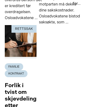
for…
motparten må dekke
er kreditert før
dine sakskostnader.
overdragelsen.
Osloadvokatene bistod
Osloadvokatene …
saksøkte, som …
RETTSSAK
FAMILIE
KONTRAKT
Forlik i
tvist om
skjevdeling
etter