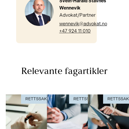
Svein-Harald Stavnes
Wennevik
Advokat/Partner
wennevik@advokat.no
+47 924 11 010
Relevante fagartikler
RETTSSAK
RETTSSAK
RETTSSA