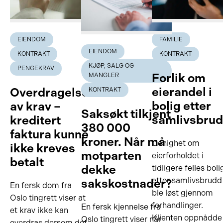
EIENDOM
FAMILIE
EIENDOM
KONTRAKT
KONTRAKT
KJØP, SALG OG
PENGEKRAV
Forlik om
MANGLER
eierandel i
Overdragelse
KONTRAKT
bolig etter
av krav –
Saksøkt tilkjent
samlivsbru
kreditert
380 000
faktura kunne
kroner. Når må
Uenighet om
ikke kreves
motparten
eierforholdet i
betalt
dekke
tidligere felles boli
etter samlivsbrudd
sakskostnader?
En fersk dom fra
ble løst gjennom
Oslo tingrett viser at
forhandlinger.
En fersk kjennelse fra
et krav ikke kan
Klienten oppnådde
Oslo tingrett viser når
overdras dersom det