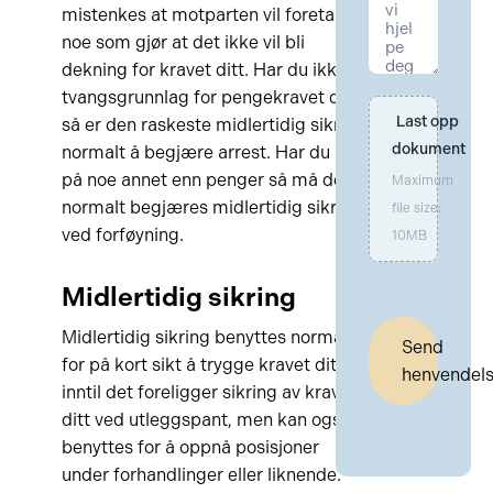
mistenkes at motparten vil foreta seg
noe som gjør at det ikke vil bli
dekning for kravet ditt. Har du ikke et
tvangsgrunnlag for pengekravet ditt
Last opp 
så er den raskeste midlertidig sikring
dokument
normalt å begjære arrest. Har du krav
på noe annet enn penger så må det
Maximum
normalt begjæres midlertidig sikring
file size:
ved forføyning.
10MB
Midlertidig sikring
Midlertidig sikring benyttes normalt
Send
for på kort sikt å trygge kravet ditt
henvendel
inntil det foreligger sikring av kravet
ditt ved utleggspant, men kan også
benyttes for å oppnå posisjoner
under forhandlinger eller liknende.