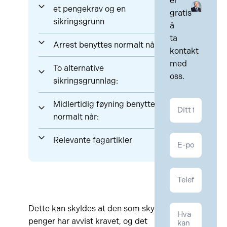
er
et pengekrav og en
gratis
sikringsgrunn
å
ta
Arrest benyttes normalt når:
kontakt
med
To alternative
oss.
sikringsgrunnlag:
Kontakt
Midlertidig føyning benyttes
Kontrakt
normalt når:
Relevante fagartikler
Dette kan skyldes at den som skylder
penger har avvist kravet, og det