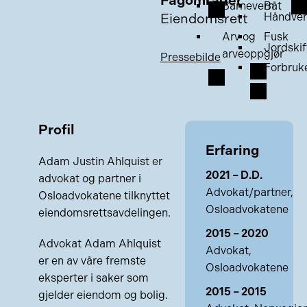
Fagområder
Barnevern
Båt
Eiendomsrett
Håndver
Arv og
Fusk
Jordskif
arveoppgjør
Pressebilde
Forbruk
Profil
Erfaring
Adam Justin Ahlquist er
2021 – D.D.
advokat og partner i
Advokat/partner,
Osloadvokatene tilknyttet
Osloadvokatene
eiendomsrettsavdelingen.
2015 – 2020
Advokat Adam Ahlquist
Advokat,
er en av våre fremste
Osloadvokatene
eksperter i saker som
2015 – 2015
gjelder eiendom og bolig.