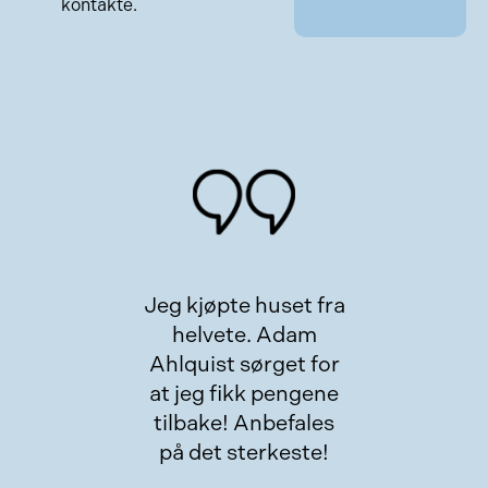
kontakte.
Jeg kjøpte huset fra
Her
helvete. Adam
e
Ahlquist sørget for
m
at jeg fikk pengene
tilbake! Anbefales
på det sterkeste!