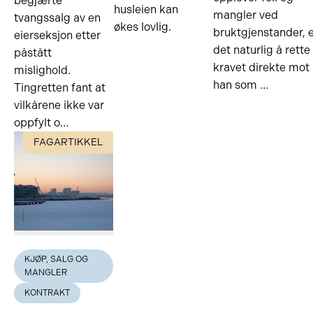
begjærte
husleien kan
mangler ved
tvangssalg av en
økes lovlig.
bruktgjenstander, 
eierseksjon etter
det naturlig å rette
påstått
kravet direkte mot
mislighold.
han som …
Tingretten fant at
vilkårene ikke var
oppfylt o…
FAGARTIKKEL
KJØP, SALG OG
MANGLER
KONTRAKT