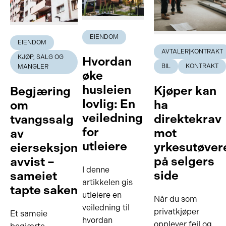
EIENDOM
EIENDOM
AVTALER|KONTRAKT
KJØP, SALG OG
Hvordan
BIL
KONTRAKT
MANGLER
øke
husleien
Kjøper kan
Begjæring
lovlig: En
ha
om
veiledning
direktekrav
tvangssalg
for
mot
av
utleiere
yrkesutøver
eierseksjon
på selgers
avvist –
I denne
side
sameiet
artikkelen gis
tapte saken
utleiere en
Når du som
veiledning til
privatkjøper
Et sameie
hvordan
opplever feil og