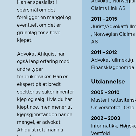
Advokat, Norwegia
Han er spesialist i
Claims Link AS
spørsmål om det
foreligger en mangel og
2011 – 2015
eventuelt om det er
Jurist/Advokatfull
grunnlag for å heve
, Norwegian Claims 
kjøpet.
AS
2011 – 2012
Advokat Ahlquist har
Advokatfullmektig,
også lang erfaring med
Finansklagenemda
andre typer
forbrukersaker. Han er
Utdannelse
ekspert på et bredt
spekter av saker innenfor
2005 – 2010
kjøp og salg. Hvis du har
Master i rettsvitens
kjøpt noe, men mener at
Universitetet i Oslo
kjøpsgjenstanden har en
2002 – 2003
mangel, er advokat
Informatikk, Høgsko
Ahlquist rett mann å
Vestfold