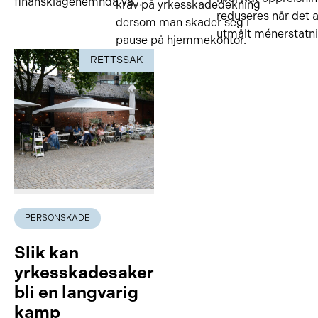
finansklagenemnda va…
krav på yrkesskadedekning
reduseres når det a
dersom man skader seg i
utmålt ménerstatni
pause på hjemmekontor.
RETTSSAK
PERSONSKADE
Slik kan
yrkesskadesaker
bli en langvarig
kamp