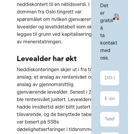
neddiskontert til en nåtidsverdi. I
Det
dommen fra Oslo tingrett var
er
spørsmålet om hvilken gjenværende
gratis
levealder og levetidstabell som skulle
å
legges til grunn ved kapitaliseringen
ta
av menerstatningen.
kontakt
med
Levealder har økt
oss.
Neddiskonteringen skjer ut i fra to
Kontakt
anslag; et anslag av rentenivået og et
Personskade
anslag av gjennomsnittlig
gjenværende levealder. Senest i 2014
ble rentenivået justert. Levealderen
hadde imidlertid aldri blitt justert
tilsvarende, og de benyttede tabeller
var basert på SSBs
dødelighetserfaringer i tidsrommet