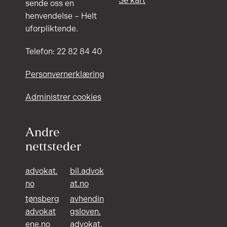
Se kart
sende oss en
henvendelse – Helt
uforpliktende.
Telefon: 22 82 84 40
Personvernerklæring
Administrer cookies
Andre
nettsteder
advokat.
bil.advok
no
at.no
tønsberg
avhendin
advokat
gsloven.
ene.no
advokat.