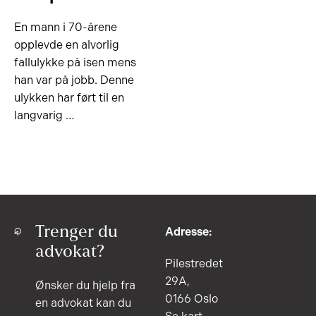
En mann i 70-årene
opplevde en alvorlig
fallulykke på isen mens
han var på jobb. Denne
ulykken har ført til en
langvarig …
Trenger du
Adresse:
advokat?
Pilestredet
29A,
Ønsker du hjelp fra
0166 Oslo
en advokat kan du