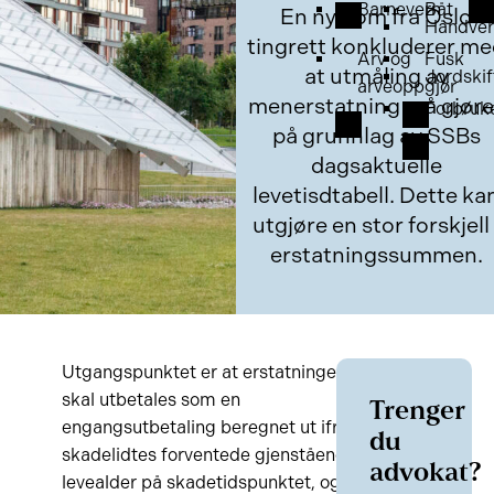
Barnevern
Båt
En ny dom fra Oslo
Håndver
tingrett konkluderer m
Arv og
Fusk
at utmåling av
Jordskif
arveoppgjør
menerstatning må gjøre
Forbruk
på grunnlag av SSBs
dagsaktuelle
levetisdtabell. Dette ka
utgjøre en stor forskjell 
erstatningssummen.
Utgangspunktet er at erstatningen
skal utbetales som en
Trenger
engangsutbetaling beregnet ut ifra
du
skadelidtes forventede gjenstående
advokat?
levealder på skadetidspunktet, og