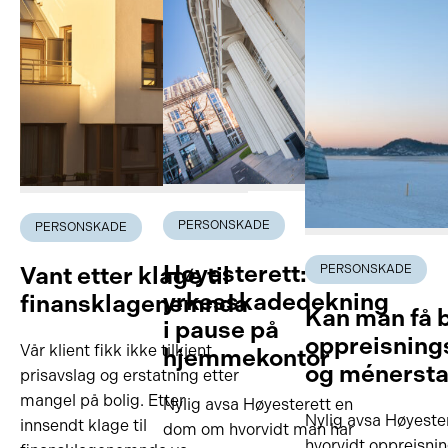
PERSONSKADE
PERSONSKADE
Høyesterett: ikke
Vant etter klage til
PERSONSKADE
yrkesskadedekning
finansklagenemnda
Kan man få 
i pause på
oppreisning
Vår klient fikk ikke tilkjent
hjemmekontor
og ménersta
prisavslag og erstatning etter
mangel på bolig. Etter
Nylig avsa Høyesterett en
Nylig avsa Høyest
innsendt klage til
dom om hvorvidt man har
hvorvidt oppreisnin