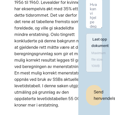
1956 til 1960. Levealder for kvinner
har eksempelvis økt med 35% etter
dette tidsrommet. Det var derfor på
det rene at tabellene fremsto som
foreldede, og ville gi skadelidte
mindre erstatning. Oslo tingrett
Last opp 
konkluderte på denne bakgrunn med
dokument
at gjeldende rett måtte være at det
beregningsgrunnlag som gir et mest
Maximum
mulig korrekt resultat legges til grunn
file size:
ved beregningen av menerstatning.
10MB
En mest mulig korrekt menerstatning
oppnås ved bruk av SSBs aktuelle
levetidstabell. I denne saken utgjorde
Send
utmåling på grunnlag av den
henvendel
oppdaterte levetidstabellen 55 000
kroner mer i erstatning.