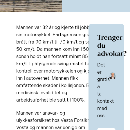
Mannen var 32 år og kjørte til jobb på
sin motorsykkel. Fartsgrensen gikk
Trenger
brått fra 90 km/t til 70 km/t og så til
du
50 km/t. Da mannen kom inn i 50-
advokat?
sonen holdt han fortsatt minst 85
km/t. I påfølgende sving mistet han
Det
kontroll over motorsykkelen og kjørte
er
inn i autovernet. Mannen fikk
gratis
omfattende skader i kollisjonen. Både
å
medisinsk invaliditet og
ta
arbeidsuførhet ble satt til 100%.
kontakt
med
Mannen var ansvar- og
oss.
ulykkesforsikret hos Vesta Forsikring.
Vesta og mannen var uenige om