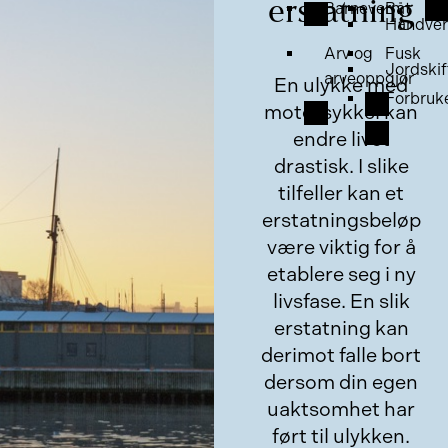
erstatning
Barnevern
Båt
Håndver
Arv og
Fusk
Jordskif
arveoppgjør
En ulykke med
Forbruk
motorsykkel kan
endre livet
drastisk. I slike
tilfeller kan et
erstatningsbeløp
være viktig for å
etablere seg i ny
livsfase. En slik
erstatning kan
derimot falle bort
dersom din egen
uaktsomhet har
ført til ulykken.