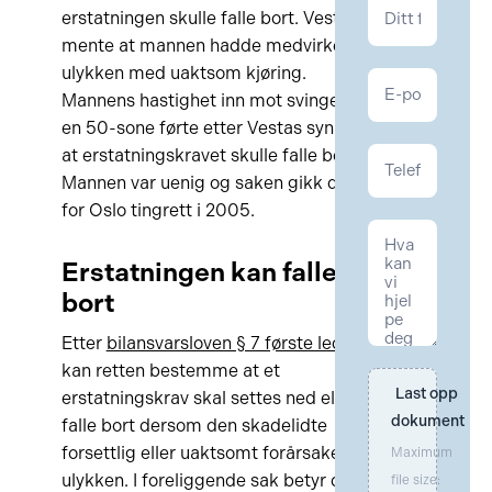
Kontakt
erstatningen skulle falle bort. Vesta
Personskade
mente at mannen hadde medvirket til
ulykken med uaktsom kjøring.
Mannens hastighet inn mot svingen i
en 50-sone førte etter Vestas syn til
at erstatningskravet skulle falle bort.
Mannen var uenig og saken gikk da
for Oslo tingrett i 2005.
Erstatningen kan falle
bort
Etter
bilansvarsloven § 7 første ledd
kan retten bestemme at et
Last opp 
erstatningskrav skal settes ned eller
dokument
falle bort dersom den skadelidte
forsettlig eller uaktsomt forårsaket
Maximum
ulykken. I foreliggende sak betyr det
file size: