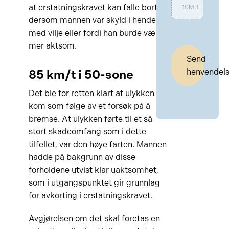
at erstatningskravet kan falle bort
10MB
dersom mannen var skyld i hendelsen
med vilje eller fordi han burde vært
mer aktsom.
Send
85 km/t i 50-sone
henvendel
Det ble for retten klart at ulykken
kom som følge av et forsøk på å
bremse. At ulykken førte til et så
stort skadeomfang som i dette
tilfellet, var den høye farten. Mannen
hadde på bakgrunn av disse
forholdene utvist klar uaktsomhet,
som i utgangspunktet gir grunnlag
for avkorting i erstatningskravet.
Avgjørelsen om det skal foretas en