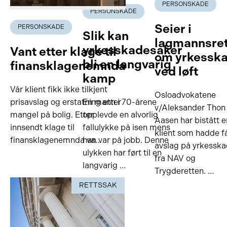
PERSONSKADE
PERSONSKADE
Seier i
PERSONSKADE
Slik kan
lagmannsre
yrkesskadesaker
Vant etter klage til
om yrkessk
bli en langvarig
finansklagenemnda
ved løft
kamp
Vår klient fikk ikke tilkjent
Osloadvokatene
prisavslag og erstatning etter
En mann i 70-årene
v/Aleksander Thon
mangel på bolig. Etter
opplevde en alvorlig
Aasen har bistått e
innsendt klage til
fallulykke på isen mens
klient som hadde f
finansklagenemnda va…
han var på jobb. Denne
avslag på yrkessk
ulykken har ført til en
fra NAV og
langvarig …
Trygderetten. …
RETTSSAK