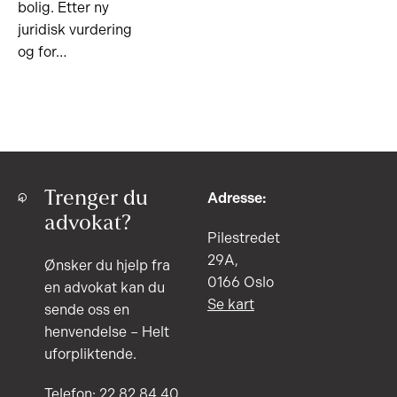
bolig. Etter ny
juridisk vurdering
og for…
Trenger du
Adresse:
advokat?
Pilestredet
29A,
Ønsker du hjelp fra
0166 Oslo
en advokat kan du
Se kart
sende oss en
henvendelse – Helt
uforpliktende.
Telefon: 22 82 84 40