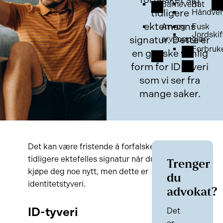
Barnevern
Båt
tidligere
Håndver
ektemanns
Arv og
Fusk
Jordskif
signatur. Dette er
arveoppgjør
Forbruk
en ganske vanlig
form for ID tyveri
som vi ser fra
mange saker.
Det kan være fristende å forfalske en
tidligere ektefelles signatur når du vil
Trenger
kjøpe deg noe nytt, men dette er
du
identitetstyveri.
advokat?
ID-tyveri
Det