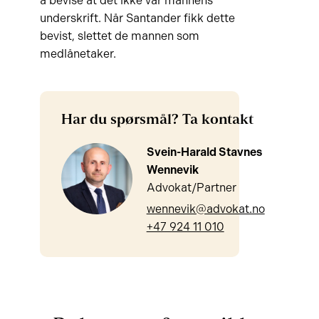
å bevise at det ikke var mannens
underskrift. Når Santander fikk dette
bevist, slettet de mannen som
medlånetaker.
Har du spørsmål? Ta kontakt
Svein-Harald Stavnes
Wennevik
Advokat/Partner
wennevik@advokat.no
+47 924 11 010