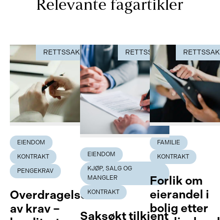
Relevante fagartikler
RETTSSAK
RETTSSAK
RETTSSA
EIENDOM
FAMILIE
EIENDOM
KONTRAKT
KONTRAKT
KJØP, SALG OG
PENGEKRAV
Forlik om
MANGLER
eierandel i
Overdragelse
KONTRAKT
bolig etter
av krav –
Saksøkt tilkjent