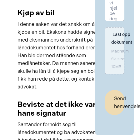
Kjøp av bil
I denne saken var det snakk om å
kjøpe en bil. Ekskona hadde signert
Last opp 
med eksmannens underskrift på
dokument
lånedokumentet hos forhandleren.
Maximum
Han ble dermed stående som
file size:
medlånetaker. Da mannen senere
10MB
skulle ha lån til å kjøpe seg en bolig,
fikk han rede på dette, og kontaktet
advokat.
Send
Beviste at det ikke var
henvendel
hans signatur
Santander forholdt seg til
lånedokumentet og ba advokaten om