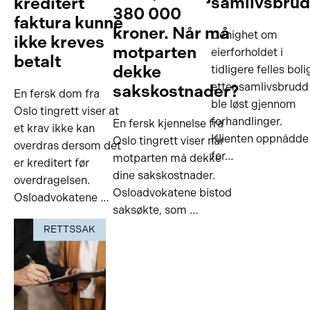
samlivsbru
kreditert
380 000
faktura kunne
kroner. Når må
Uenighet om
ikke kreves
motparten
eierforholdet i
betalt
dekke
tidligere felles boli
etter samlivsbrudd
sakskostnader?
En fersk dom fra
ble løst gjennom
Oslo tingrett viser at
forhandlinger.
En fersk kjennelse fra
et krav ikke kan
Klienten oppnådde
Oslo tingrett viser når
overdras dersom det
for…
motparten må dekke
er kreditert før
dine sakskostnader.
overdragelsen.
Osloadvokatene bistod
Osloadvokatene …
saksøkte, som …
RETTSSAK