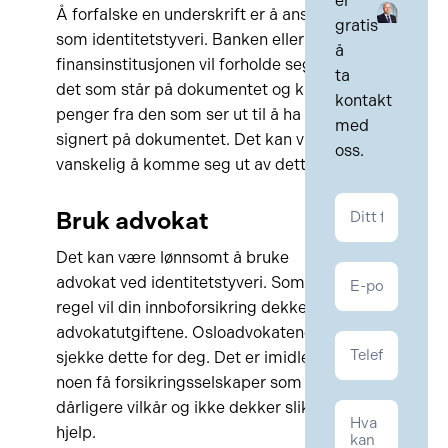
er
Å forfalske en underskrift er å anse
gratis
som identitetstyveri. Banken eller
å
finansinstitusjonen vil forholde seg til
ta
det som står på dokumentet og kreve
kontakt
penger fra den som ser ut til å ha
med
signert på dokumentet. Det kan være
oss.
vanskelig å komme seg ut av dette.
Kontakt
Bruk advokat
Kontrakt
Det kan være lønnsomt å bruke
advokat ved identitetstyveri. Som
regel vil din innboforsikring dekke
advokatutgiftene. Osloadvokatene vil
sjekke dette for deg. Det er imidlertid
noen få forsikringsselskaper som har
dårligere vilkår og ikke dekker slik
hjelp.