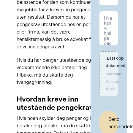
belastende for den som kontinuerlig
må jobbe for å kreve inn pengene
uten resultat. Dersom du har et
pengekrav utestående hos en person
eller firma, kan det være
hensiktsmessig å bruke advokat for å
drive inn pengekravet.
Last opp 
Hvis du har penger utestående og
dokument
vedkommende ikke betaler deg
tilbake, må du skaffe deg
Maximum
tvangsgrunnlag.
file size:
10MB
Hvordan kreve inn
utestående pengekrav?
Hvis noen skylder deg penger og ikke
Send
betaler deg tilbake, må du skaffe deg
henvendel