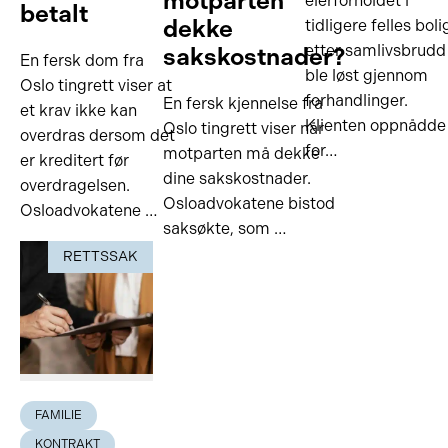
motparten
eierforholdet i
betalt
dekke
tidligere felles boli
etter samlivsbrudd
sakskostnader?
En fersk dom fra
ble løst gjennom
Oslo tingrett viser at
forhandlinger.
En fersk kjennelse fra
et krav ikke kan
Klienten oppnådde
Oslo tingrett viser når
overdras dersom det
for…
motparten må dekke
er kreditert før
dine sakskostnader.
overdragelsen.
Osloadvokatene bistod
Osloadvokatene …
saksøkte, som …
RETTSSAK
FAMILIE
KONTRAKT