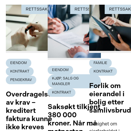
RETTSSAK
RETTSSAK
RETTSSA
EIENDOM
FAMILIE
EIENDOM
KONTRAKT
KONTRAKT
KJØP, SALG OG
PENGEKRAV
Forlik om
MANGLER
eierandel i
Overdragelse
KONTRAKT
bolig etter
av krav –
Saksøkt tilkjent
samlivsbru
kreditert
380 000
faktura kunne
kroner. Når må
Uenighet om
ikke kreves