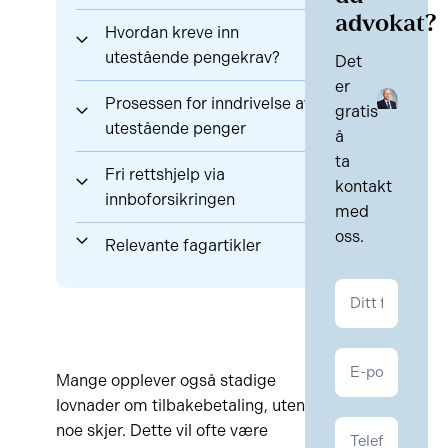
advokat?
Hvordan kreve inn
utestående pengekrav?
Det
er
Prosessen for inndrivelse av
gratis
utestående penger
å
ta
Fri rettshjelp via
kontakt
innboforsikringen
med
oss.
Relevante fagartikler
Kontakt
Kontrakt
Mange opplever også stadige
lovnader om tilbakebetaling, uten at
noe skjer. Dette vil ofte være