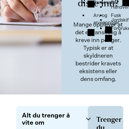
disse inn?
Barnevern
Båt
Håndver
Arv og
Fusk
Jordskif
arveoppgjør
Mange opplever at
Forbruk
det er vanskelig å
kreve inn penger.
Typisk er at
skyldneren
bestrider kravets
eksistens eller
dens omfang.
Alt du trenger å
Trenger
vite om
du