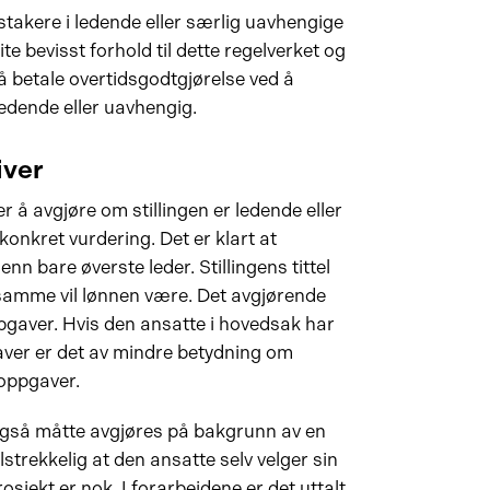
stakere i ledende eller særlig uavhengige
lite bevisst forhold til dette regelverket og
å betale overtidsgodtgjørelse ved å
ledende eller uavhengig.
iver
er å avgjøre om stillingen er ledende eller
onkret vurdering. Det er klart at
enn bare øverste leder. Stillingens tittel
 samme vil lønnen være. Det avgjørende
pgaver. Hvis den ansatte i hovedsak har
aver er det av mindre betydning om
oppgaver.
 også måtte avgjøres på bakgrunn av en
lstrekkelig at den ansatte selv velger sin
rosjekt er nok. I forarbeidene er det uttalt