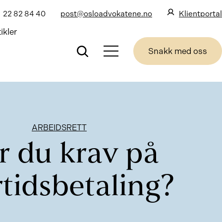
22 82 84 40
post@osloadvokatene.no
Klientportal
ikler
Snakk med oss
ARBEIDSRETT
r du krav på
tidsbetaling?