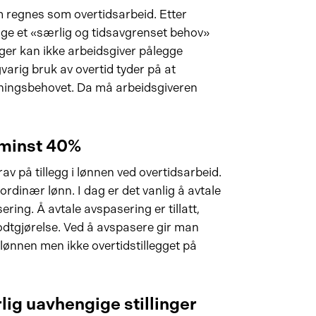
m regnes som overtidsarbeid. Etter
gge et «særlig og tidsavgrenset behov»
gger kan ikke arbeidsgiver pålegge
varig bruk av overtid tyder på at
ningsbehovet. Da må arbeidsgiveren
 minst 40%
av på tillegg i lønnen ved overtidsarbeid.
ordinær lønn. I dag er det vanlig å avtale
ring. Å avtale avspasering er tillatt,
odtgjørelse. Ved å avspasere gir man
lønnen men ikke overtidstillegget på
lig uavhengige stillinger