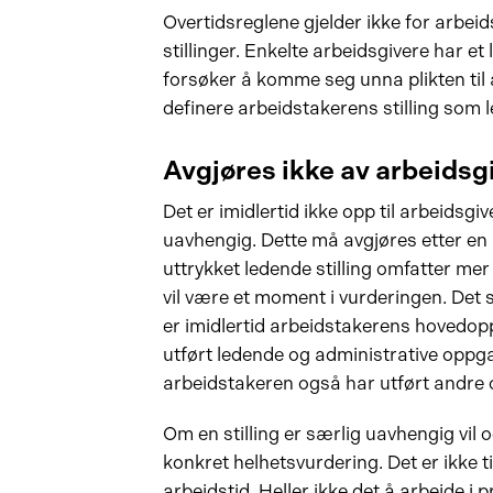
Overtidsreglene gjelder ikke for arbeid
stillinger. Enkelte arbeidsgivere har et 
forsøker å komme seg unna plikten til 
definere arbeidstakerens stilling som 
Avgjøres ikke av arbeidsg
Det er imidlertid ikke opp til arbeidsgiv
uavhengig. Dette må avgjøres etter en k
uttrykket ledende stilling omfatter mer 
vil være et moment i vurderingen. Det
er imidlertid arbeidstakerens hovedop
utført ledende og administrative oppg
arbeidstakeren også har utført andre 
Om en stilling er særlig uavhengig vil
konkret helhetsvurdering. Det er ikke ti
arbeidstid. Heller ikke det å arbeide i p