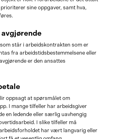
 prioriterer sine oppgaver, samt hva,
føres.
e avgjørende
t som står i arbeidskontrakten som er
ntas fra arbeidstidsbestemmelsene eller
et avgjørende er den ansattes
betale
blir oppsagt at spørsmålet om
. I mange tilfeller har arbeidsgiver
dde en ledende eller særlig uavhengig
vertidsarbeid. I slike tilfeller må
arbeidsforholdet har vært langvarig eller
fort få et vesentlig omfang.