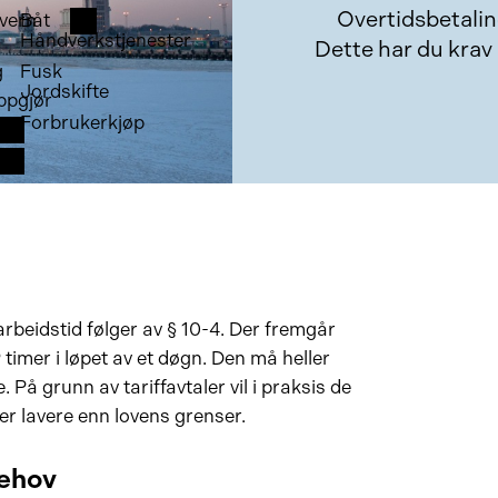
Overtidsbetalin
vern
Båt
Håndverkstjenester
Dette har du krav 
g
Fusk
Jordskifte
ppgjør
Forbrukerkjøp
beidstid følger av § 10-4. Der fremgår
 timer i løpet av et døgn. Den må heller
. På grunn av tariffavtaler vil i praksis de
er lavere enn lovens grenser.
behov