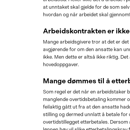
at unntaket skal gjelde for de som selv
hvordan og når arbeidet skal gjennom
Arbeidskontrakten er ikk
Mange arbeidsgivere tror at det er de
avgjørende for om den ansatte kan un
ikke. Men dette er altså ikke riktig. D
hovedoppgaver.
Mange dømmes til å etter
Som regel er det når en arbeidstaker 
manglende overtidsbetaling kommer opp
feilaktig gått ut fra at den ansatte ha
stilling og dermed unnlatt å betale for o
overtidstillegget etterbetales. Dersom 
lønnen høy vil slike etterbetalingskrav 