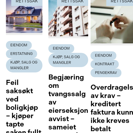
RETTSSAK
RETTSSAK
RETTSSA
EIENDOM
EIENDOM
ERSTATNING
EIENDOM
KJØP, SALG OG
KJØP, SALG OG
MANGLER
KONTRAKT
MANGLER
PENGEKRAV
Begjæring
Feil
om
Overdragel
saksøkt
tvangssalg
av krav –
ved
av
kreditert
boligkjøp
eierseksjon
faktura kun
– kjøper
avvist –
ikke kreves
tapte
sameiet
betalt
saken fullt