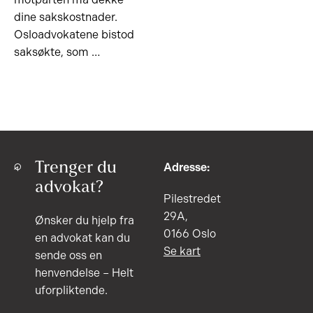
dine sakskostnader.
Osloadvokatene bistod
saksøkte, som …
Trenger du
Adresse:
advokat?
Pilestredet
29A,
Ønsker du hjelp fra
0166 Oslo
en advokat kan du
Se kart
sende oss en
henvendelse – Helt
uforpliktende.