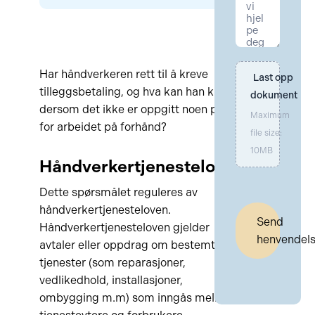
Har håndverkeren rett til å kreve
Last opp 
tilleggsbetaling, og hva kan han kreve
dokument
dersom det ikke er oppgitt noen pris
Maximum
for arbeidet på forhånd?
file size:
10MB
Håndverkertjenesteloven
Dette spørsmålet reguleres av
håndverkertjenesteloven.
Send
Håndverkertjenesteloven gjelder
henvendel
avtaler eller oppdrag om bestemte
tjenester (som reparasjoner,
vedlikedhold, installasjoner,
ombygging m.m) som inngås mellom