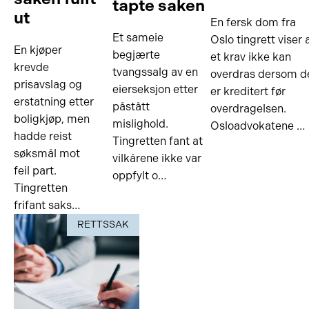
tapte saken
ut
En fersk dom fra
Et sameie
Oslo tingrett viser 
En kjøper
begjærte
et krav ikke kan
krevde
tvangssalg av en
overdras dersom d
prisavslag og
eierseksjon etter
er kreditert før
erstatning etter
påstått
overdragelsen.
boligkjøp, men
mislighold.
Osloadvokatene …
hadde reist
Tingretten fant at
søksmål mot
vilkårene ikke var
feil part.
oppfylt o…
Tingretten
frifant saks…
RETTSSAK