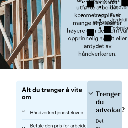
Barnevern
Båt
utførte arbeidet
Håndver
kommer opplever
Arv og
Fusk
Jordskif
mange at prisen er
arveoppgjør
Forbruk
høyere enn det som va
opprinnelig avtalt eller
antydet av
håndverkeren.
Alt du trenger å vite
Trenger
om
du
advokat?
Håndverkertjenesteloven
Det
Betale den pris for arbeidet