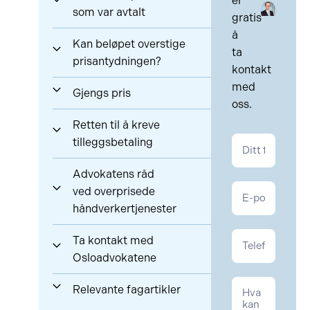
er
som var avtalt
gratis
å
Kan beløpet overstige
ta
prisantydningen?
kontakt
med
Gjengs pris
oss.
Retten til å kreve
Kontakt
tilleggsbetaling
Eiendom
Advokatens råd
ved overprisede
håndverkertjenester
Ta kontakt med
Osloadvokatene
Relevante fagartikler