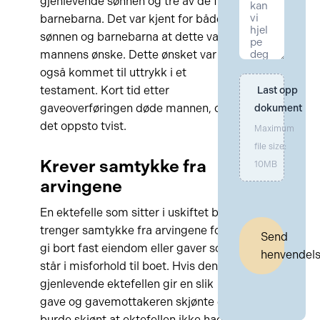
gjenlevende sønnen og tre av de fire
barnebarna. Det var kjent for både
sønnen og barnebarna at dette var
mannens ønske. Dette ønsket var
også kommet til uttrykk i et
testament. Kort tid etter
Last opp 
gaveoverføringen døde mannen, og
dokument
det oppsto tvist.
Maximum
file size:
Krever samtykke fra
10MB
arvingene
En ektefelle som sitter i uskiftet bo
trenger samtykke fra arvingene for å
Send
gi bort fast eiendom eller gaver som
henvendel
står i misforhold til boet. Hvis den
gjenlevende ektefellen gir en slik
gave og gavemottakeren skjønte eller
burde skjønt at ektefellen ikke hadde