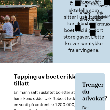
Barnevern
Båt
Gjenlevende
Håndver
ektefelle som
Arv og
Fusk
sitter i uskiftet bo
Jordskif
arveoppgjør
kan ikke tappe
Forbruk
boet ved å gi bort
store gaver. Dette
krever samtykke
fra arvingene.
Tapping av boet er ikke
tillatt
Trenger
du
En mann satt i uskiftet bo etter at
advokat?
hans kone døde. Uskifteboet hadde
en verdi på omtrent kr 1.200.000,-.
Det