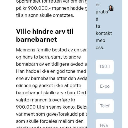
Spørsmålet for retten var om en gave
er
på kr 900.000,- mannen hadde gitt
gratis
til sin sønn skulle omstøtes.
å
ta
Ville hindre arv til
kontakt
barnebarnet
med
oss.
Mannens familie bestod av en sønn
og hans to barn, samt to andre
Kontakt
barnebarn av en tidligere avdød sønn.
Arv
Han hadde ikke en god tone med den
ene av barnebarna etter den avdøde
sønnen og ønsket ikke at dette
barnebarnet skulle arve han. Derfor
valgte mannen å overføre kr
900.000 til sin sønns konto. Beløpet
var ment som gave/forskudd på arv
som skulle fordeles mellom den