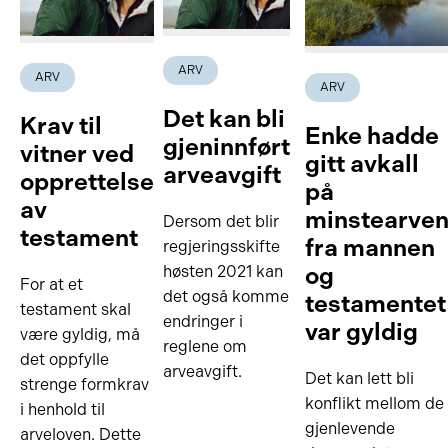
ARV
ARV
ARV
Det kan bli
Krav til
Enke hadde
gjeninnført
vitner ved
gitt avkall
arveavgift
opprettelse
på
av
minstearve
Dersom det blir
testament
fra mannen
regjeringsskifte
og
høsten 2021 kan
For at et
det også komme
testamentet
testament skal
endringer i
var gyldig
være gyldig, må
reglene om
det oppfylle
arveavgift.
Det kan lett bli
strenge formkrav
konflikt mellom de
i henhold til
gjenlevende
arveloven. Dette