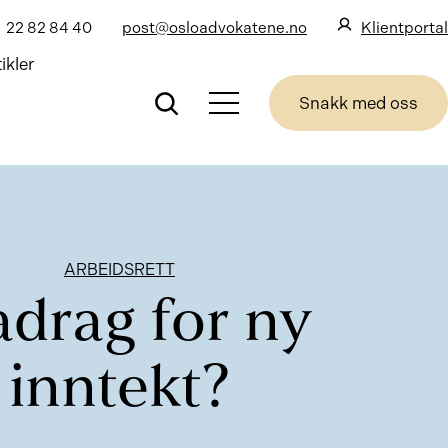
22 82 84 40
post@osloadvokatene.no
Klientportal
ikler
Snakk med oss
ARBEIDSRETT
adrag for ny
inntekt?