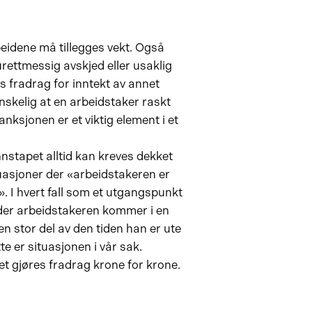
eidene må tillegges vekt. Også
 urettmessig avskjed eller usaklig
s fradrag for inntekt av annet
skelig at en arbeidstaker raskt
nksjonen er et viktig element i et
nnstapet alltid kan kreves dekket
ituasjoner der «arbeidstakeren er
n». I hvert fall som et utgangspunkt
r der arbeidstakeren kommer i en
en stor del av den tiden han er ute
te er situasjonen i vår sak.
 gjøres fradrag krone for krone.