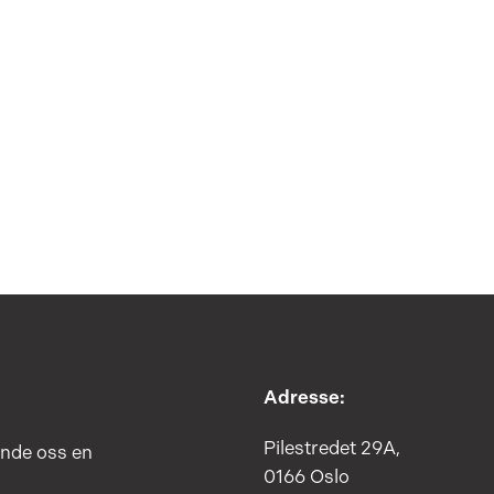
Adresse:
Pilestredet 29A,
ende oss en
0166 Oslo