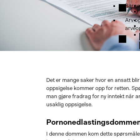
Barne
Arv o
arveo
Det er mange saker hvor en ansatt blir
oppsigelse kommer opp for retten. S
man gjøre fradrag for ny inntekt når ar
usaklig oppsigelse.
Pornonedlastingsdommen i
I denne dommen kom dette spørsmålet 