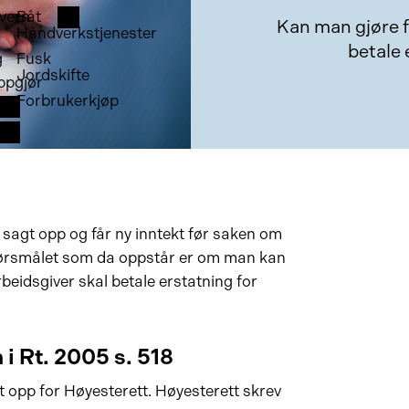
vern
Båt
Kan man gjøre f
Håndverkstjenester
betale 
g
Fusk
Jordskifte
ppgjør
Forbrukerkjøp
 sagt opp og får ny inntekt før saken om
pørsmålet som da oppstår er om man kan
beidsgiver skal betale erstatning for
 Rt. 2005 s. 518
opp for Høyesterett. Høyesterett skrev