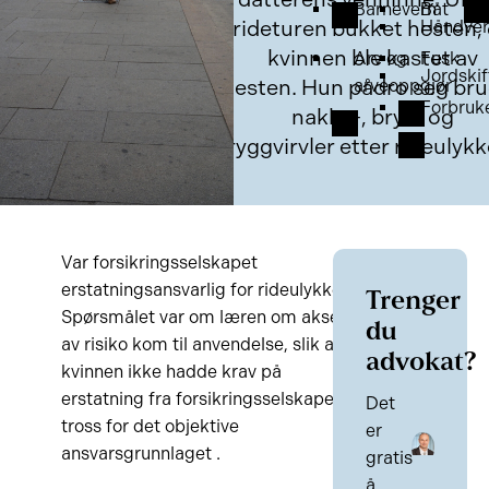
Barnevern
Båt
rideturen bukket hesten,
Håndver
kvinnen ble kastet av
Arv og
Fusk
Jordskif
hesten. Hun pådro seg bru
arveoppgjør
Forbruk
nakke-, bryst og
ryggvirvler etter rideulykk
Var forsikringsselskapet
erstatningsansvarlig for rideulykke?
Trenger
Spørsmålet var om læren om aksept
du
av risiko kom til anvendelse, slik at
advokat?
kvinnen ikke hadde krav på
erstatning fra forsikringsselskapet til
Det
tross for det objektive
er
ansvarsgrunnlaget .
gratis
å