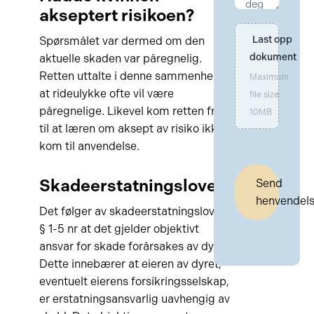
akseptert risikoen?
Last opp 
Spørsmålet var dermed om den
dokument
aktuelle skaden var påregnelig.
Retten uttalte i denne sammenheng
Maximum
at rideulykke ofte vil være
file size:
påregnelige. Likevel kom retten frem
10MB
til at læren om aksept av risiko ikke
kom til anvendelse.
Skadeerstatningsloven
Send
henvendel
Det følger av skadeerstatningsloven
§ 1-5 nr at det gjelder objektivt
ansvar for skade forårsakes av dyr.
Dette innebærer at eieren av dyret,
eventuelt eierens forsikringsselskap,
er erstatningsansvarlig uavhengig av