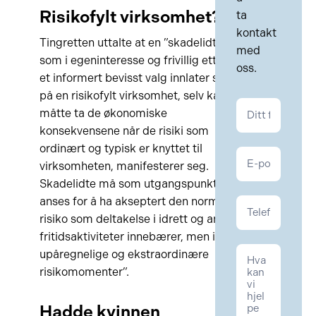
Risikofylt virksomhet?
ta
kontakt
Tingretten uttalte at en ”skadelidt
med
som i egeninteresse og frivillig etter
oss.
et informert bevisst valg innlater seg
på en risikofylt virksomhet, selv kan
Kontakt
måtte ta de økonomiske
Personskade
konsekvensene når de risiki som
ordinært og typisk er knyttet til
virksomheten, manifesterer seg.
Skadelidte må som utgangspunkt
anses for å ha akseptert den normale
risiko som deltakelse i idrett og andre
fritidsaktiviteter innebærer, men ikke
upåregnelige og ekstraordinære
risikomomenter”.
Hadde kvinnen