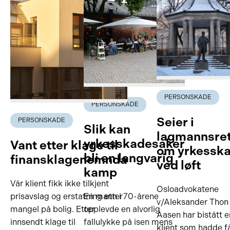
PERSONSKADE
PERSONSKADE
Seier i
PERSONSKADE
Slik kan
lagmannsre
yrkesskadesaker
Vant etter klage til
om yrkessk
bli en langvarig
finansklagenemnda
ved løft
kamp
Vår klient fikk ikke tilkjent
Osloadvokatene
prisavslag og erstatning etter
En mann i 70-årene
v/Aleksander Thon
mangel på bolig. Etter
opplevde en alvorlig
Aasen har bistått e
innsendt klage til
fallulykke på isen mens
klient som hadde f