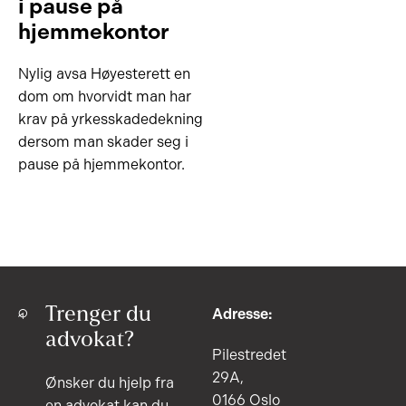
i pause på
hjemmekontor
Nylig avsa Høyesterett en
dom om hvorvidt man har
krav på yrkesskadedekning
dersom man skader seg i
pause på hjemmekontor.
Trenger du
Adresse:
advokat?
Pilestredet
29A,
Ønsker du hjelp fra
0166 Oslo
en advokat kan du