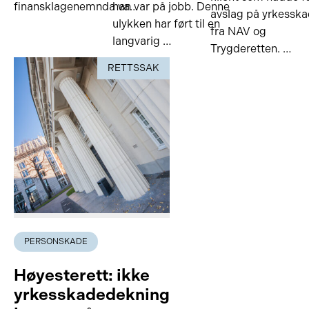
finansklagenemnda va…
han var på jobb. Denne
avslag på yrkessk
ulykken har ført til en
fra NAV og
langvarig …
Trygderetten. …
RETTSSAK
PERSONSKADE
Høyesterett: ikke
yrkesskadedekning