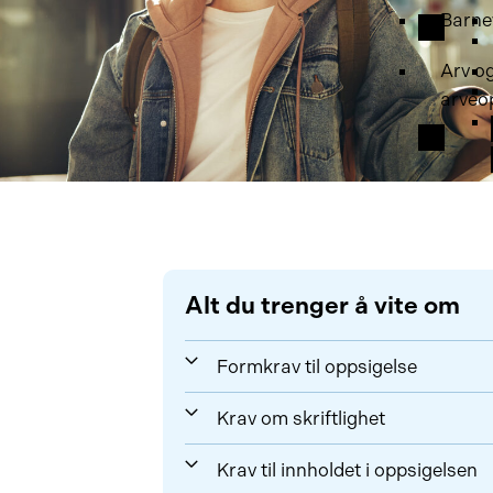
Barne
Arv o
arveo
Alt du trenger å vite om
Formkrav til oppsigelse
Krav om skriftlighet
Krav til innholdet i oppsigelsen