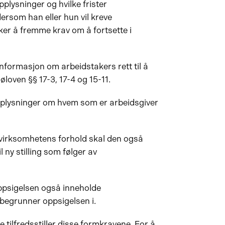
plysninger og hvilke frister
ersom han eller hun vil kreve
ker å fremme krav om å fortsette i
informasjon om arbeidstakers rett til å
jøloven §§ 17-3, 17-4 og 15-11.
pplysninger om hvem som er arbeidsgiver
virksomhetens forhold skal den også
l ny stilling som følger av
oppsigelsen også inneholde
begrunner oppsigelsen i.
 tilfredsstiller disse formkravene. For å