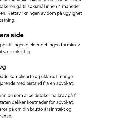
dtakeren gå til søksmål innen 4 måneder
sen. Rettsvirkningen av dom på ugylighet
tatning.
ers side
p stillingen gjelder det ingen formkrav
l være skriftlig.
eg
både kompliserte og uklare. I mange
vgjørende med bistand fra en advokat.
kan du som arbeidstaker ha krav på fri
 staten dekker kostnader for advokat.
beror på om din brutto årsinntekt og
rense.