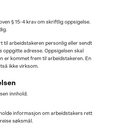
loven § 15-4 krav om skriftlig oppsigelse.
dig.
 til arbeidstakeren personlig eller sendt
s oppgitte adresse. Oppsigelsen skal
en er kommet frem til arbeidstakeren. En
ltså ikke virksom.
elsen
elsen innhold.
eholde informasjon om arbeidstakers rett
å reise søksmål.