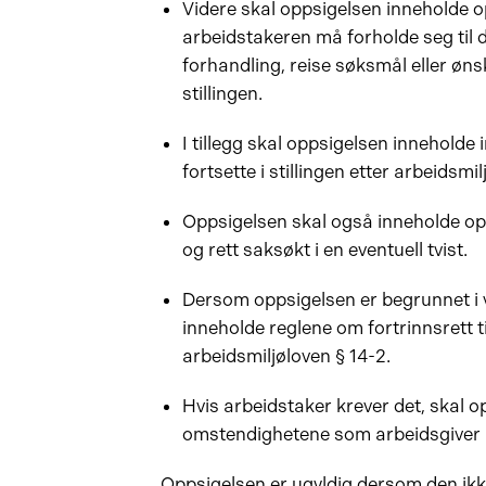
Videre skal oppsigelsen inneholde op
arbeidstakeren må forholde seg til d
forhandling, reise søksmål eller øns
stillingen.
I tillegg skal oppsigelsen inneholde 
fortsette i stillingen etter arbeidsmil
Oppsigelsen skal også inneholde o
og rett saksøkt i en eventuell tvist.
Dersom oppsigelsen er begrunnet i 
inneholde reglene om fortrinnsrett ti
arbeidsmiljøloven § 14-2.
Hvis arbeidstaker krever det, skal 
omstendighetene som arbeidsgiver 
Oppsigelsen er ugyldig dersom den ikke