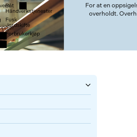
For at en oppsige
vern
Båt
Håndverkstjenester
overholdt. Overh
g
Fusk
Jordskifte
ppgjør
Forbrukerkjøp