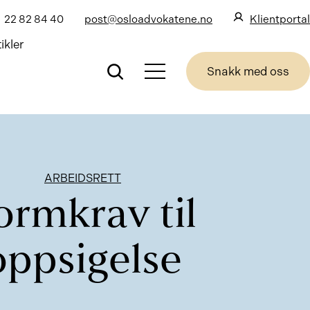
22 82 84 40
post@osloadvokatene.no
Klientportal
ikler
Snakk med oss
ARBEIDSRETT
ormkrav til
oppsigelse