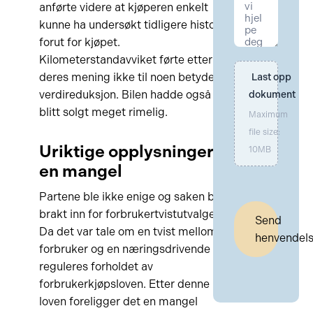
anførte videre at kjøperen enkelt
kunne ha undersøkt tidligere historikk
forut for kjøpet.
Kilometerstandavviket førte etter
deres mening ikke til noen betydelig
Last opp 
verdireduksjon. Bilen hadde også
dokument
blitt solgt meget rimelig.
Maximum
file size:
Uriktige opplysninger er
10MB
en mangel
Partene ble ikke enige og saken ble
brakt inn for forbrukertvistutvalget.
Send
Da det var tale om en tvist mellom en
henvendel
forbruker og en næringsdrivende
reguleres forholdet av
forbrukerkjøpsloven. Etter denne
loven foreligger det en mangel