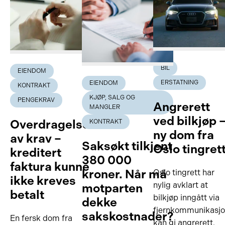
BIL
EIENDOM
ERSTATNING
EIENDOM
KONTRAKT
KJØP, SALG OG
PENGEKRAV
Angrerett
MANGLER
ved bilkjøp 
Overdragelse
KONTRAKT
ny dom fra
av krav –
Saksøkt tilkjent
Oslo tingret
kreditert
380 000
faktura kunne
kroner. Når må
Oslo tingrett har
ikke kreves
nylig avklart at
motparten
betalt
bilkjøp inngått via
dekke
fjernkommunikasj
sakskostnader?
En fersk dom fra
kan gi angrerett,