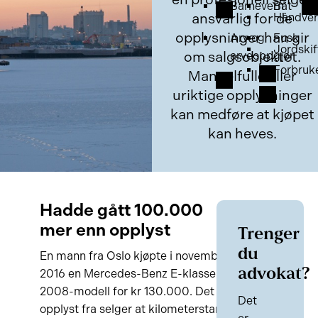
Barnevern
Båt
ansvarlig for de
Håndver
opplysninger han gir
Arv og
Fusk
Jordskif
om salgsobjektet.
arveoppgjør
Forbruk
Mangelfulle eller
uriktige opplysninger
kan medføre at kjøpet
kan heves.
Hadde gått 100.000
mer enn opplyst
Trenger
du
En mann fra Oslo kjøpte i november
advokat?
2016 en Mercedes-Benz E-klasse
2008-modell for kr 130.000. Det var
Det
opplyst fra selger at kilometerstand