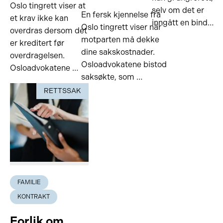
Oslo tingrett viser at
selv om det er
En fersk kjennelse fra
et krav ikke kan
inngått en bind…
Oslo tingrett viser når
overdras dersom det
motparten må dekke
er kreditert før
dine sakskostnader.
overdragelsen.
Osloadvokatene bistod
Osloadvokatene …
saksøkte, som …
RETTSSAK
FAMILIE
KONTRAKT
Forlik om