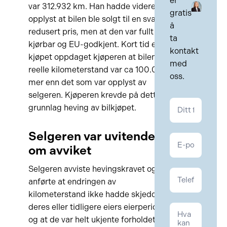
er
var 312.932 km. Han hadde videre
gratis
opplyst at bilen ble solgt til en svært
å
redusert pris, men at den var fullt
ta
kjørbar og EU-godkjent. Kort tid etter
kontakt
kjøpet oppdaget kjøperen at bilens
med
reelle kilometerstand var ca 100.000
oss.
mer enn det som var opplyst av
selgeren. Kjøperen krevde på dette
Kontakt
grunnlag heving av bilkjøpet.
Kontrakt
Selgeren var uvitende
om avviket
Selgeren avviste hevingskravet og
anførte at endringen av
kilometerstand ikke hadde skjedd i
deres eller tidligere eiers eierperiode
og at de var helt ukjente forholdet. De