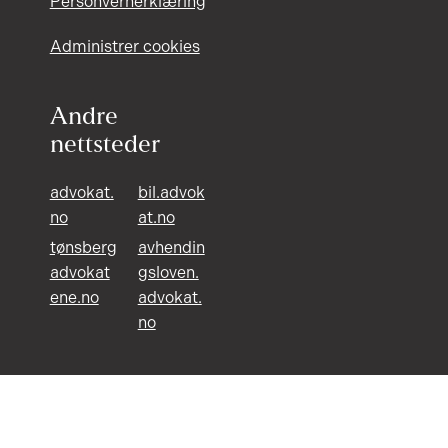
Personvernerklæring
Administrer cookies
Andre
nettsteder
advokat.
bil.advok
no
at.no
tønsberg
avhendin
advokat
gsloven.
ene.no
advokat.
no