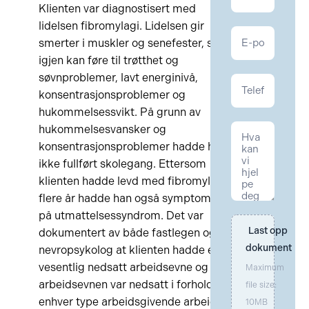
NAV
Klienten var diagnostisert med
lidelsen fibromylagi. Lidelsen gir
smerter i muskler og senefester, som
igjen kan føre til trøtthet og
søvnproblemer, lavt energinivå,
konsentrasjonsproblemer og
hukommelsessvikt. På grunn av
hukommelsesvansker og
konsentrasjonsproblemer hadde han
ikke fullført skolegang. Ettersom
klienten hadde levd med fibromylagi i
flere år hadde han også symptomer
på utmattelsessyndrom. Det var
Last opp 
dokumentert av både fastlegen og
dokument
nevropsykolog at klienten hadde en
vesentlig nedsatt arbeidsevne og at
Maximum
arbeidsevnen var nedsatt i forhold til
file size:
enhver type arbeidsgivende arbeid.
10MB