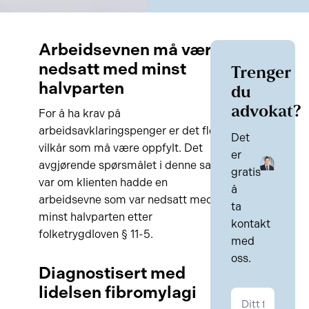
Arbeidsevnen må være
nedsatt med minst
Trenger
halvparten
du
advokat?
For å ha krav på
arbeidsavklaringspenger er det flere
Det
vilkår som må være oppfylt. Det
er
avgjørende spørsmålet i denne saken
gratis
var om klienten hadde en
å
arbeidsevne som var nedsatt med
ta
minst halvparten etter
kontakt
folketrygdloven § 11-5.
med
oss.
Diagnostisert med
lidelsen fibromylagi
Kontakt