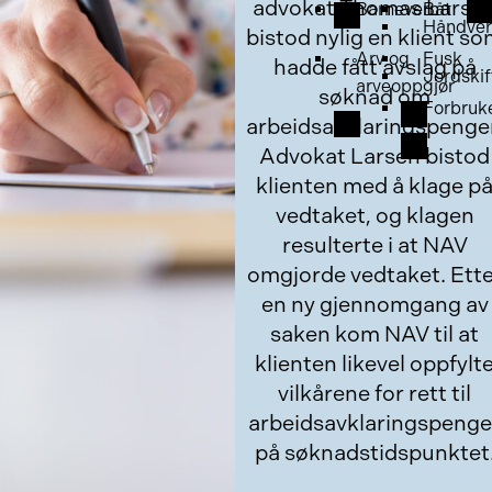
advokat Thomas Larse
Barnevern
Båt
Håndver
bistod nylig en klient s
Arv og
Fusk
hadde fått avslag på
Jordskif
arveoppgjør
søknad om
Forbruk
arbeidsavklaringspenge
Advokat Larsen bistod
klienten med å klage p
vedtaket, og klagen
resulterte i at NAV
omgjorde vedtaket. Ette
en ny gjennomgang av
saken kom NAV til at
klienten likevel oppfylt
vilkårene for rett til
arbeidsavklaringspenge
på søknadstidspunktet