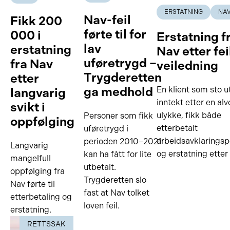
ERSTATNING
NA
Nav-feil
Fikk 200
førte til for
000 i
Erstatning f
lav
erstatning
Nav etter fei
uføretrygd –
fra Nav
veiledning
Trygderetten
etter
ga medhold
En klient som sto u
langvarig
inntekt etter en alv
svikt i
ulykke, fikk både
Personer som fikk
oppfølging
etterbetalt
uføretrygd i
arbeidsavklarings
perioden 2010–2021
Langvarig
og erstatning etter
kan ha fått for lite
mangelfull
utbetalt.
oppfølging fra
Trygderetten slo
Nav førte til
fast at Nav tolket
etterbetaling og
loven feil.
erstatning.
RETTSSAK