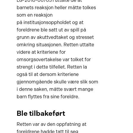
LG-2016-067631 uttalte de at
barnets reaksjon heller måtte tolkes
som en reaksjon
på institusjonsoppholdet og at
foreldrene ble satt ut av spill på
grunn av akuttvedtaket og stresset
omkring situasjonen. Retten uttalte
videre at kriteriene for
omsorgsovertakelse var tolket for
strengt i dette tilfellet. Retten la
også til at dersom kriteriene
gjennomgående skulle være slik som
i denne saken, måtte svært mange
barn flyttes fra sine foreldre.
Ble tilbakeført
Retten var av den oppfatning at
foreldrene hadde tatt til seg