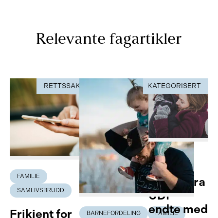
Relevante fagartikler
RETTSSAK
UKATEGORISERT
RETTSSAK
FAMILIE
FAMILIE
Avslag fra
SAMLIVSBRUDD
UDI –
endte med
Frikjent for
BARNEFORDELING
FAMILIE