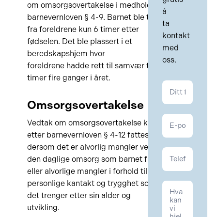
om omsorgsovertakelse i medhold av
å
barnevernloven § 4-9. Barnet ble tatt
ta
fra foreldrene kun 6 timer etter
kontakt
fødselen. Det ble plassert i et
med
beredskapshjem hvor
oss.
foreldrene hadde rett til samvær to
timer fire ganger i året.
Kontakt
Familie
Omsorgsovertakelse
Vedtak om omsorgsovertakelse kan
etter barnevernloven § 4-12 fattes
dersom det er alvorlig mangler ved
den daglige omsorg som barnet får
eller alvorlige mangler i forhold til den
personlige kantakt og trygghet som
det trenger etter sin alder og
utvikling.