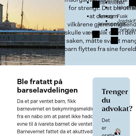
Barnevern
Båt
for strengt. Det ble uttal
Håndver
at dersom
Arv og
Fusk
Jordskif
vilkårene gjennomgåen
arveoppgjør
Forbruk
skulle være slik som i de
saken, måtte svært man
barn flyttes fra sine foreld
Ble fratatt på
barselavdelingen
Trenger
du
Da et par ventet barn, fikk
advokat?
barnevernet en bekymringsmelding
fra en nabo om at paret ikke hadde
Det
evne til å ivareta barnet de ventet.
er
Barnevernet fattet da et akuttvedtak
gratis