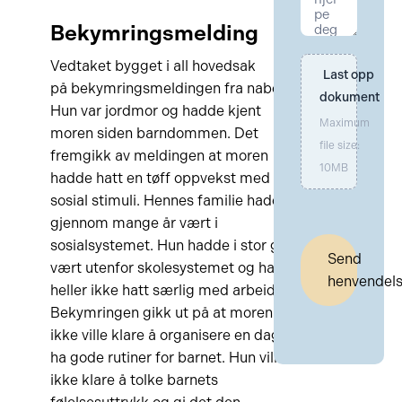
Bekymringsmelding
Vedtaket bygget i all hovedsak
Last opp 
på bekymringsmeldingen fra naboen.
dokument
Hun var jordmor og hadde kjent
Maximum
moren siden barndommen. Det
file size:
fremgikk av meldingen at moren
10MB
hadde hatt en tøff oppvekst med lite
sosial stimuli. Hennes familie hadde
gjennom mange år vært i
sosialsystemet. Hun hadde i stor grad
Send
vært utenfor skolesystemet og hadde
henvendel
heller ikke hatt særlig med arbeid.
Bekymringen gikk ut på at moren
ikke ville klare å organisere en dag og
ha gode rutiner for barnet. Hun ville
ikke klare å tolke barnets