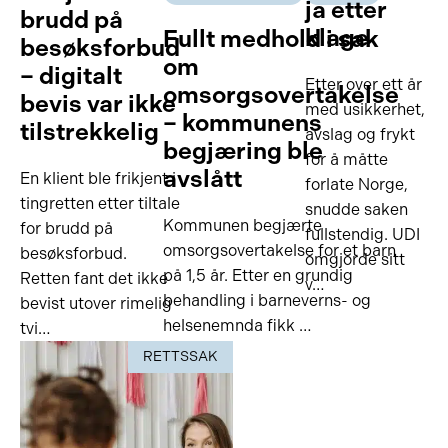
ja etter
brudd på
klage
Fullt medhold i sak
besøksforbud
om
– digitalt
Etter over ett år
omsorgsovertakelse
bevis var ikke
med usikkerhet,
– kommunens
tilstrekkelig
avslag og frykt
begjæring ble
for å måtte
avslått
En klient ble frikjent i
forlate Norge,
tingretten etter tiltale
snudde saken
Kommunen begjærte
for brudd på
fullstendig. UDI
omsorgsovertakelse for et barn
besøksforbud.
omgjorde sitt
på 1,5 år. Etter en grundig
Retten fant det ikke
v…
behandling i barneverns- og
bevist utover rimelig
helsenemnda fikk …
tvi…
RETTSSAK