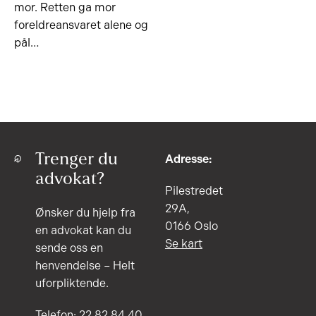
mor. Retten ga mor
foreldreansvaret alene og
pål…
Trenger du
Adresse:
advokat?
Pilestredet
29A,
Ønsker du hjelp fra
0166 Oslo
en advokat kan du
Se kart
sende oss en
henvendelse – Helt
uforpliktende.
Telefon: 22 82 84 40