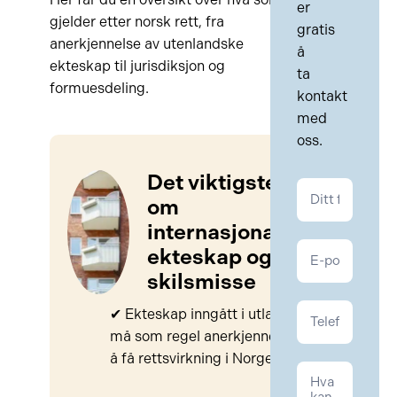
er
gjelder etter norsk rett, fra
gratis
anerkjennelse av utenlandske
å
ekteskap til jurisdiksjon og
ta
formuesdeling.
kontakt
med
oss.
Det viktigste
Kontakt
om
Familie
internasjonalt
ekteskap og
skilsmisse
✔ Ekteskap inngått i utlandet
må som regel anerkjennes for
å få rettsvirkning i Norge.