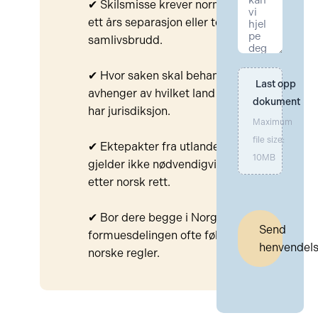
✔ Skilsmisse krever normalt
ett års separasjon eller to års
samlivsbrudd.
✔ Hvor saken skal behandles,
Last opp 
avhenger av hvilket land som
dokument
har jurisdiksjon.
Maximum
file size:
✔ Ektepakter fra utlandet
10MB
gjelder ikke nødvendigvis
etter norsk rett.
✔ Bor dere begge i Norge, vil
Send
formuesdelingen ofte følge
henvendel
norske regler.