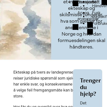
et internasjonalt
Barnevern
Båt
Håndver
ekteskap og
Arv og
Fusk
skilsmisse fungerer,
Jordskif
arveoppgjør
hva som gjelder for
Forbruk
anerkjennelse i
Norge og hvordan
formuesdelingen skal
håndteres.
Ekteskap på tvers av landegrenser
reiser juridiske spørsmål som sjelden
Trenger
har enkle svar, og konsekvensene av
du
å velge feil fremgangsmåte kan bli
hjelp?
store.
Det
Her får du en oversikt over hva som