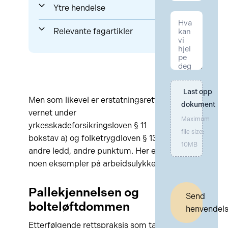
Ytre hendelse
Relevante fagartikler
Last opp 
Men som likevel er erstatningsrettslig
dokument
vernet under
Maximum
yrkesskadeforsikringsloven § 11
file size:
bokstav a) og folketrygdloven § 13-3
10MB
andre ledd, andre punktum. Her er
noen eksempler på arbeidsulykker:
Pallekjennelsen og
Send
bolteløftdommen
henvendel
Etterfølgende rettspraksis som tar for