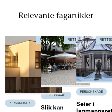
Relevante fagartikler
RETTSSAK
RETTSSAK
RETTS
PERSONSKADE
PERSONSKADE
Seier i
PERSONSKADE
Slik kan
lagmannsre