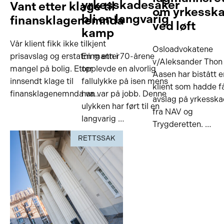
yrkesskadesaker
Vant etter klage til
om yrkessk
bli en langvarig
finansklagenemnda
ved løft
kamp
Vår klient fikk ikke tilkjent
Osloadvokatene
prisavslag og erstatning etter
En mann i 70-årene
v/Aleksander Thon
mangel på bolig. Etter
opplevde en alvorlig
Aasen har bistått e
innsendt klage til
fallulykke på isen mens
klient som hadde f
finansklagenemnda va…
han var på jobb. Denne
avslag på yrkessk
ulykken har ført til en
fra NAV og
langvarig …
Trygderetten. …
RETTSSAK