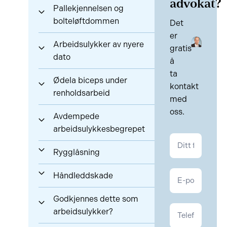
advokat?
Pallekjennelsen og
bolteløftdommen
Det
er
Arbeidsulykker av nyere
gratis
dato
å
ta
Ødela biceps under
kontakt
renholdsarbeid
med
oss.
Avdempede
arbeidsulykkesbegrepet
Kontakt
Personskade
Rygglåsning
Håndleddskade
Godkjennes dette som
arbeidsulykker?