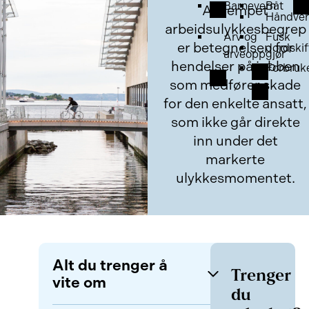
Barnevern
Båt
Avdempet
Håndver
arbeidsulykkesbegrep
Arv og
Fusk
er betegnelsen for
Jordskif
arveoppgjør
hendelser på jobben
Forbruk
som medfører skade
for den enkelte ansatt,
som ikke går direkte
inn under det
markerte
ulykkesmomentet.
Alt du trenger å
Trenger
vite om
du