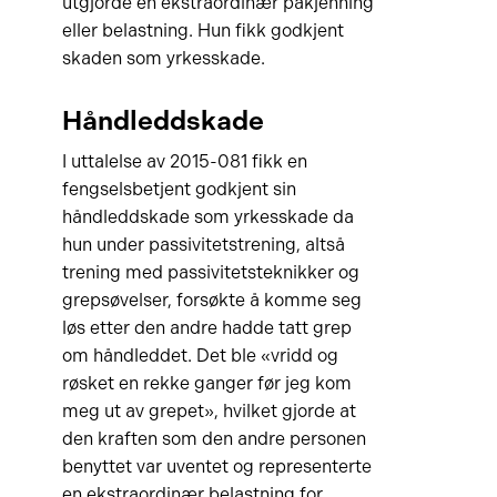
utgjorde en ekstraordinær påkjenning
eller belastning. Hun fikk godkjent
skaden som yrkesskade.
Håndleddskade
I uttalelse av 2015-081 fikk en
fengselsbetjent godkjent sin
håndleddskade som yrkesskade da
hun under passivitetstrening, altså
trening med passivitetsteknikker og
grepsøvelser, forsøkte å komme seg
løs etter den andre hadde tatt grep
om håndleddet. Det ble «vridd og
røsket en rekke ganger før jeg kom
meg ut av grepet», hvilket gjorde at
den kraften som den andre personen
benyttet var uventet og representerte
en ekstraordinær belastning for