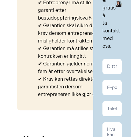
er
✔ Entreprenør må stille
gratis
garanti etter
å
bustadoppføringslova § 12
ta
✔ Garantien skal sikre dine
kontakt
krav dersom entreprenøren
med
misligholder kontrakten
oss.
✔ Garantien må stilles straks
kontrakten er inngått
Kontakt
✔ Garantien gjelder normalt i
Eiendom
fem år etter overtakelse
✔ Krav kan rettes direkte mot
garantisten dersom
entreprenøren ikke gjør opp