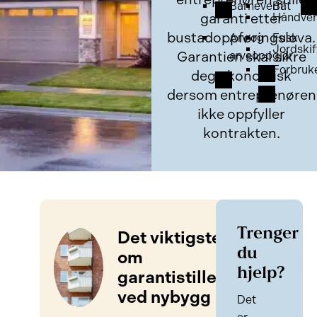
Barnevern
Båt
garanti etter
Håndver
bustadoppføringslova.
Arv og
Fusk
Jordskif
Garantien skal sikre
arveoppgjør
Forbruk
deg økonomisk
dersom entreprenøren
ikke oppfyller
kontrakten.
Trenger
Det viktigste
du
om
hjelp?
garantistillelse
ved nybygg
Det