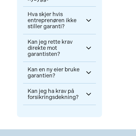
Garantien gjelder normalt i fem
Hva skjer hvis
år etter overtakelse.
entreprenøren ikke
stiller garanti?
Du kan holde tilbake betaling til
Kan jeg rette krav
garanti er stilt.
direkte mot
garantisten?
Ja, dersom entreprenøren ikke
Kan en ny eier bruke
oppfyller sine forpliktelser.
garantien?
Ja, dersom boligen selges
Kan jeg ha krav på
innenfor garantiperioden.
forsikringsdekning?
Ja, Osloadvokatene håndterer
prosessen med
forsikringsselskapet for deg.