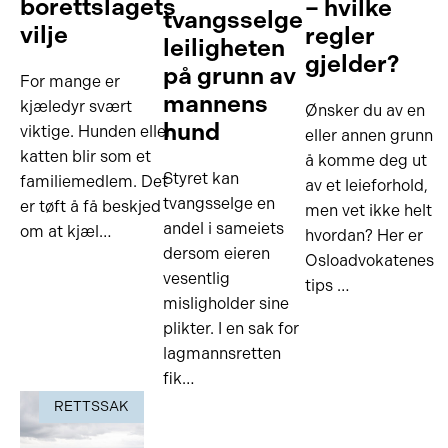
borettslagets
– hvilke
tvangsselge
vilje
regler
leiligheten
gjelder?
på grunn av
For mange er
mannens
kjæledyr svært
Ønsker du av en
hund
viktige. Hunden eller
eller annen grunn
katten blir som et
å komme deg ut
Styret kan
familiemedlem. Det
av et leieforhold,
tvangsselge en
er tøft å få beskjed
men vet ikke helt
andel i sameiets
om at kjæl…
hvordan? Her er
dersom eieren
Osloadvokatenes
vesentlig
tips …
misligholder sine
plikter. I en sak for
lagmannsretten
fik…
RETTSSAK