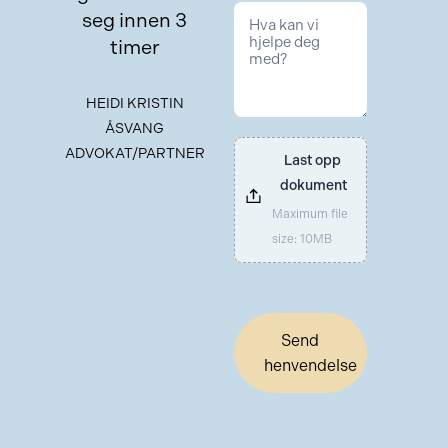
seg innen 3
timer
HEIDI KRISTIN
ÅSVANG
ADVOKAT/PARTNER
Last opp 
dokument
Maximum file
size: 10MB
Send
henvendelse