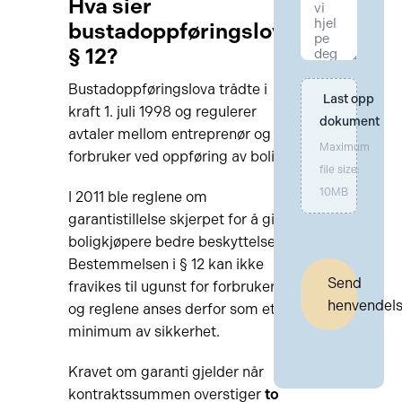
Hva sier
bustadoppføringslova
§ 12?
Bustadoppføringslova trådte i
Last opp 
kraft 1. juli 1998 og regulerer
dokument
avtaler mellom entreprenør og
Maximum
forbruker ved oppføring av bolig.
file size:
10MB
I 2011 ble reglene om
garantistillelse skjerpet for å gi
boligkjøpere bedre beskyttelse.
Bestemmelsen i § 12 kan ikke
Send
fravikes til ugunst for forbrukeren,
henvendel
og reglene anses derfor som et
minimum av sikkerhet.
Kravet om garanti gjelder når
kontraktssummen overstiger
to