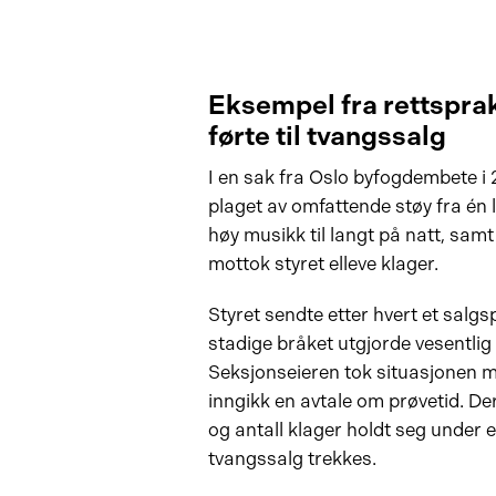
Eksempel fra rettsprak
førte til tvangssalg
I en sak fra Oslo byfogdembete i 
plaget av omfattende støy fra én l
høy musikk til langt på natt, samt 
mottok styret elleve klager.
Styret sendte etter hvert et salgs
stadige bråket utgjorde vesentlig
Seksjonseieren tok situasjonen me
inngikk en avtale om prøvetid. D
og antall klager holdt seg under e
tvangssalg trekkes.