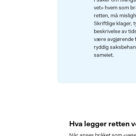
vet» hvem som br
retten, må misli
Skriftlige klager,
beskrivelse av ti
være avgjørende fo
ryddig saksbehand
sameiet.
Hva legger retten v
Når anses bråket som «vesen