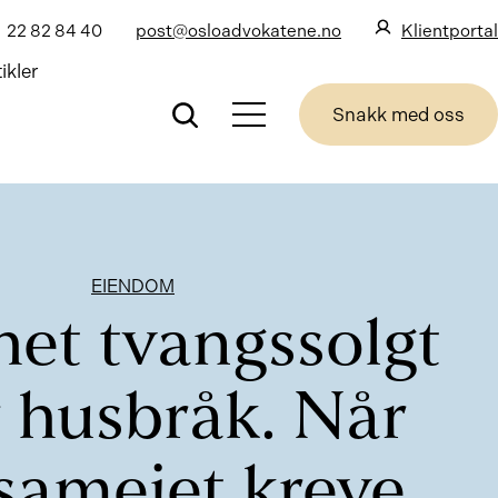
22 82 84 40
post@osloadvokatene.no
Klientportal
ikler
Snakk med oss
EIENDOM
ghet tvangssolgt
r husbråk. Når
sameiet kreve