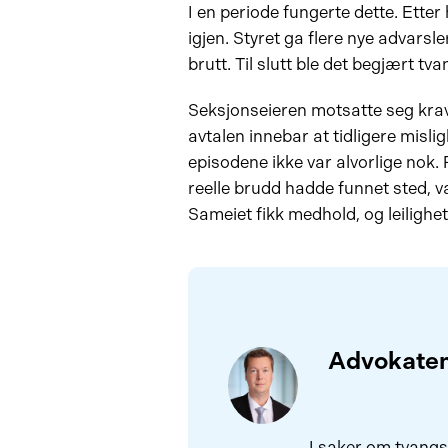
I en periode fungerte dette. Etter
igjen. Styret ga flere nye advarsle
brutt. Til slutt ble det begjært tv
Seksjonseieren motsatte seg krav
avtalen innebar at tidligere misli
episodene ikke var alvorlige nok.
reelle brudd hadde funnet sted, va
Sameiet fikk medhold, og leilighe
Advokaten
I saker om tvangss