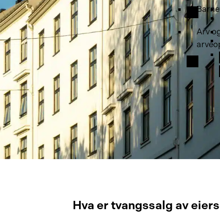
Barne
Arv o
arveo
Hva er tvangssalg av eier