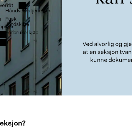
vern
Båt
Håndverkstjenester
g
Fusk
Jordskifte
ppgjør
Forbrukerkjøp
Ved alvorlig og gj
at en seksjon tvan
kunne dokument
seksjon?