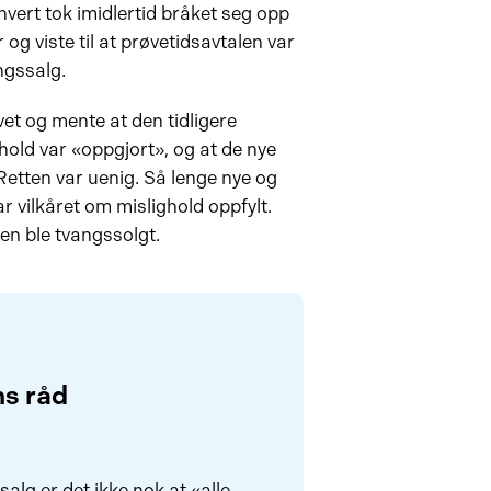
 hvert tok imidlertid bråket seg opp
r og viste til at prøvetidsavtalen var
angssalg.
et og mente at den tidligere
ghold var «oppgjort», og at de nye
 Retten var uenig. Så lenge nye og
r vilkåret om mislighold oppfylt.
ten ble tvangssolgt.
s råd
alg er det ikke nok at «alle