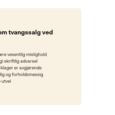
 om tvangssalg ved
ære vesentlig mislighold
i skriftlig advarsel
klager er avgjørende
lig og forholdsmessig
 utvei