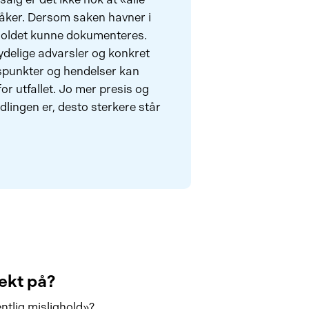
åker. Dersom saken havner i
gholdet kunne dokumenteres.
 tydelige advarsler og konkret
dspunkter og hendelser kan
r utfallet. Jo mer presis og
lingen er, desto sterkere står
ekt på?
tlig mislighold»?