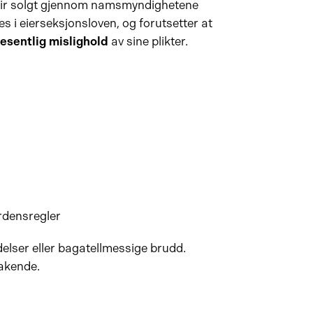
blir solgt gjennom namsmyndighetene
s i eierseksjonsloven, og forutsetter at
esentlig mislighold
av sine plikter.
rdensregler
delser eller bagatellmessige brudd.
takende.