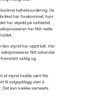
 konkret helhetsvurdering. De
e bråket har forekommet, hvor
det har skjedd på nattestid.
ksjonseieren har fått reelle
holdet.
ordan styret har opptrådt. Har
 seksjonseieren fått advarsler
 fremstått saklig og
t at styret hadde vært lite
 til salgspålegg uten å
r. Det kan svekke sameiets