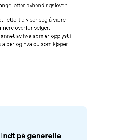
ngel etter avhendingsloven.
t i ettertid viser seg å være
amere overfor selger.
annet av hva som er opplyst i
 alder og hva du som kjøper
lindt på generelle