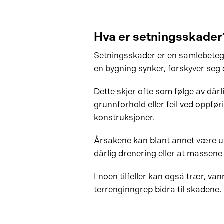
Når er setningsskader en mangel?
Hva kan du kreve av selger?
Hva er setningsskader
Setningsskader er en samlebeteg
Viktigheten av å reklamere i tide
en bygning synker, forskyver seg e
Hva bør du gjøre hvis du mistenker
Dette skjer ofte som følge av dår
Snakk med en advokat
grunnforhold eller feil ved oppf
konstruksjoner.
Andre relevante saker
Årsakene kan blant annet være ut
dårlig drenering eller at massene
I noen tilfeller kan også trær, vann
terrenginngrep bidra til skadene.