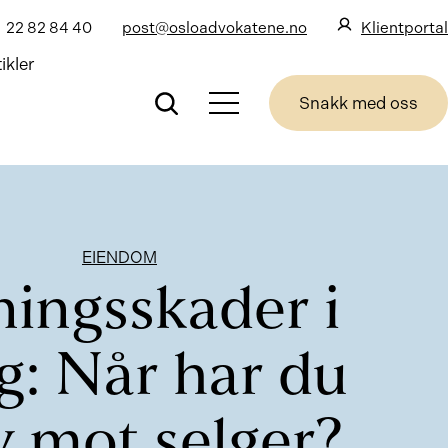
22 82 84 40
post@osloadvokatene.no
Klientportal
ikler
Snakk med oss
EIENDOM
ningsskader i
g: Når har du
v mot selger?