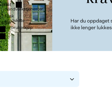
vern
Båt
Håndverkstjenester
g
Fusk
Har du oppdaget sp
Jordskifte
ppgjør
ikke lenger lukkes?
Forbrukerkjøp
gsskader?