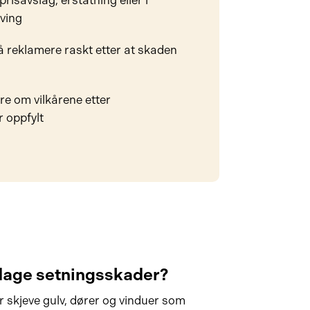
risavslag, erstatning eller i
eving
å reklamere raskt etter at skaden
e om vilkårene etter
 oppfylt
age setningsskader?
 skjeve gulv, dører og vinduer som