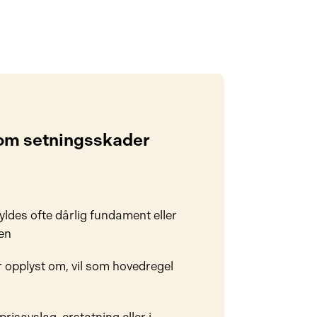
 om setningsskader
ldes ofte dårlig fundament eller
nen
 opplyst om, vil som hovedregel