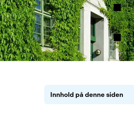
Barne
Arv o
arveo
Innhold på denne siden
Hva er setningsskader?
Hvordan kan man oppdage setnin