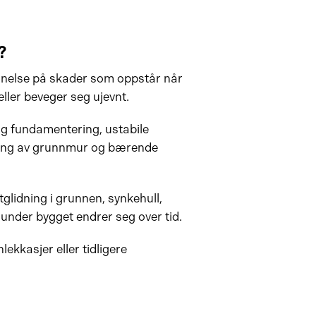
?
nelse på skader som oppstår når
ller beveger seg ujevnt.
 setningsskader? [Sjekkliste]
lig fundamentering, ustabile
øring av grunnmur og bærende
glidning i grunnen, synkehull,
 under bygget endrer seg over tid.
lekkasjer eller tidligere