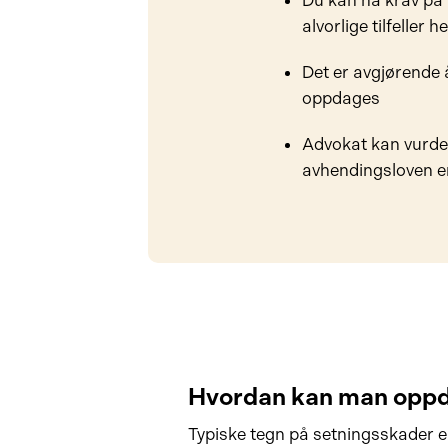
Du kan ha krav på p
alvorlige tilfeller h
Det er avgjørende 
oppdages
Advokat kan vurder
avhendingsloven er
Hvordan kan man oppd
Typiske tegn på setningsskader er