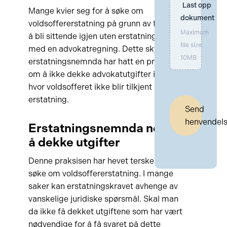
Last opp 
Mange kvier seg for å søke om
dokument
voldsoffererstatning på grunn av faren for
Maximum
å bli sittende igjen uten erstatning men
file size:
med en advokatregning. Dette skyldes at
10MB
erstatningsnemnda har hatt en praksis
om å ikke dekke advokatutgifter i tilfeller
hvor voldsofferet ikke blir tilkjent
erstatning.
Send
henvendel
Erstatningsnemnda nektet
å dekke utgifter
Denne praksisen har hevet terskelen for å
søke om voldsoffererstatning. I mange
saker kan erstatningskravet avhenge av
vanskelige juridiske spørsmål. Skal man
da ikke få dekket utgiftene som har vært
nødvendige for å få svaret på dette