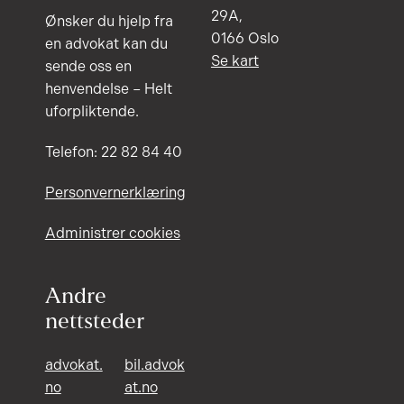
29A,
Ønsker du hjelp fra
0166 Oslo
en advokat kan du
Se kart
sende oss en
henvendelse – Helt
uforpliktende.
Telefon: 22 82 84 40
Personvernerklæring
Administrer cookies
Andre
nettsteder
advokat.
bil.advok
no
at.no