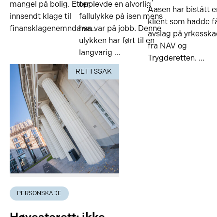
mangel på bolig. Etter
opplevde en alvorlig
Aasen har bistått e
innsendt klage til
fallulykke på isen mens
klient som hadde f
finansklagenemnda va…
han var på jobb. Denne
avslag på yrkessk
ulykken har ført til en
fra NAV og
langvarig …
Trygderetten. …
RETTSSAK
PERSONSKADE
Høyesterett: ikke