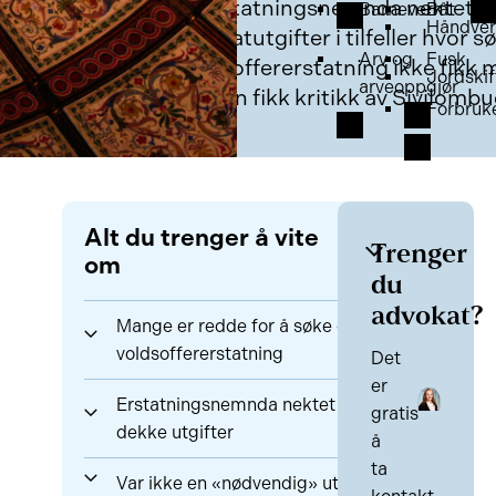
erstatningsnemnda nektet å
Barnevern
Båt
Håndver
advokatutgifter i tilfeller hvor
Arv og
Fusk
voldsoffererstatning ikke fikk 
Jordskif
arveoppgjør
Praksisen fikk kritikk av Sivilom
Forbruk
Alt du trenger å vite
Trenger
om
du
advokat?
Mange er redde for å søke om
voldsoffererstatning
Det
er
Erstatningsnemnda nektet å
gratis
dekke utgifter
å
ta
Var ikke en «nødvendig» utgift