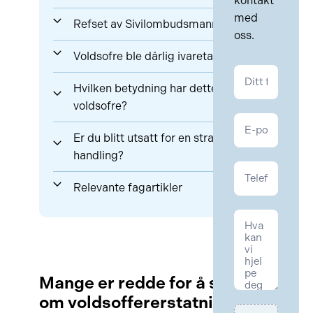
kontakt
med
Refset av Sivilombudsmannen
oss.
Voldsofre ble dårlig ivaretatt
Kontakt
Hvilken betydning har dette for
Personskade
voldsofre?
Er du blitt utsatt for en straffbar
handling?
Relevante fagartikler
Mange er redde for å søke
om voldsoffererstatning