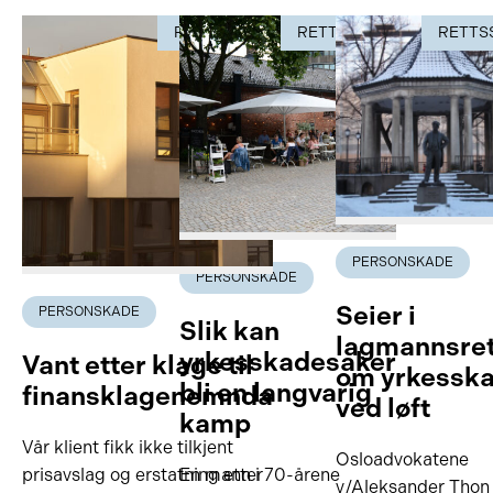
RETTSSAK
RETTSSAK
RETTS
PERSONSKADE
PERSONSKADE
Seier i
PERSONSKADE
Slik kan
lagmannsre
yrkesskadesaker
Vant etter klage til
om yrkessk
bli en langvarig
finansklagenemnda
ved løft
kamp
Vår klient fikk ikke tilkjent
Osloadvokatene
prisavslag og erstatning etter
En mann i 70-årene
v/Aleksander Thon