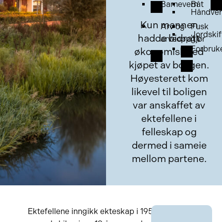
Barnevern
Båt
Håndver
Kun mannen
Arv og
Fusk
Jordskif
hadde bidratt
arveoppgjør
Forbruk
økonomisk ved
kjøpet av boligen.
Høyesterett kom
likevel til boligen
var anskaffet av
ektefellene i
felleskap og
dermed i sameie
mellom partene.
Ektefellene inngikk ekteskap i 1952