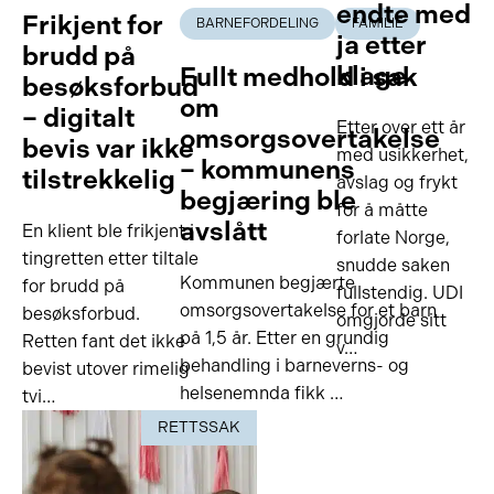
endte med
Frikjent for
BARNEFORDELING
FAMILIE
ja etter
brudd på
klage
Fullt medhold i sak
besøksforbud
om
– digitalt
Etter over ett år
omsorgsovertakelse
bevis var ikke
med usikkerhet,
– kommunens
tilstrekkelig
avslag og frykt
begjæring ble
for å måtte
avslått
En klient ble frikjent i
forlate Norge,
tingretten etter tiltale
snudde saken
Kommunen begjærte
for brudd på
fullstendig. UDI
omsorgsovertakelse for et barn
besøksforbud.
omgjorde sitt
på 1,5 år. Etter en grundig
Retten fant det ikke
v…
behandling i barneverns- og
bevist utover rimelig
helsenemnda fikk …
tvi…
RETTSSAK