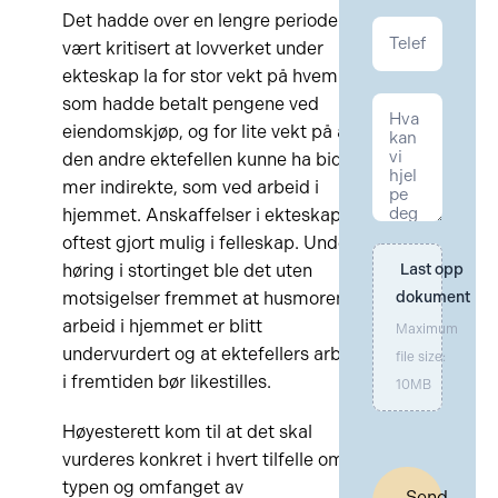
Det hadde over en lengre periode
vært kritisert at lovverket under
ekteskap la for stor vekt på hvem
som hadde betalt pengene ved
eiendomskjøp, og for lite vekt på at
den andre ektefellen kunne ha bidratt
mer indirekte, som ved arbeid i
hjemmet. Anskaffelser i ekteskap er
oftest gjort mulig i felleskap. Under
høring i stortinget ble det uten
Last opp 
motsigelser fremmet at husmorens
dokument
arbeid i hjemmet er blitt
Maximum
undervurdert og at ektefellers arbeid
file size:
i fremtiden bør likestilles.
10MB
Høyesterett kom til at det skal
vurderes konkret i hvert tilfelle om
typen og omfanget av
Send