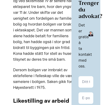
og ved skilsmisse 19 år senere hadde
Trenger
ekteparet tre barn, hvor den yngste
du
var 11 år. Under skifte var det
advokat?
uenighet om fordeligen av familiens
bolig og hvordan boligen var brakt inn
Det
i ekteskapet. Det var mannen som
er
alene hadde betalt for familiens
gratis
bolig, han hadde også i stor grad
å
bidratt til byggingen på sin fritid.
ta
Kona hadde stått for stell av huset og
kontakt
tilsynet av deres tre små barn.
med
oss.
Dersom boligen var innbrakt av
ektefellene i felleskap ville de være
Kontakt
sameiere i boligen. Saken gikk for
Familie
Høyesterett i 1975.
Likestilling av arbeid