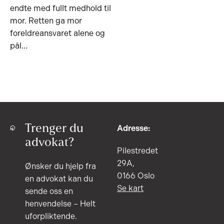
endte med fullt medhold til
mor. Retten ga mor
foreldreansvaret alene og
pål…
Trenger du
Adresse:
advokat?
Pilestredet
29A,
Ønsker du hjelp fra
0166 Oslo
en advokat kan du
Se kart
sende oss en
henvendelse – Helt
uforpliktende.