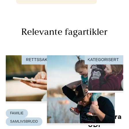
Relevante fagartikler
RETTSSAK
UKATEGORISERT
RETTSSAK
FAMILIE
FAMILIE
Avslag fra
SAMLIVSBRUDD
UDI –