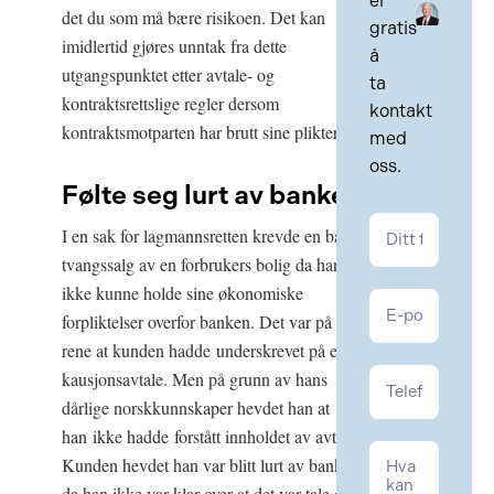
er
det du som må bære risikoen. Det kan
gratis
imidlertid gjøres unntak fra dette
å
utgangspunktet etter avtale- og
ta
kontraktsrettslige regler dersom
kontakt
kontraktsmotparten har brutt sine plikter.
med
oss.
Følte seg lurt av banken
Kontakt
I en sak for lagmannsretten krevde en bank
Kontrakt
tvangssalg av en forbrukers bolig da han
ikke kunne holde sine økonomiske
forpliktelser overfor banken. Det var på det
rene at kunden hadde underskrevet på en
kausjonsavtale. Men på grunn av hans
dårlige norskkunnskaper hevdet han at
han ikke hadde forstått innholdet av avtalen.
Kunden hevdet han var blitt lurt av banken
da han ikke var klar over at det var tale om