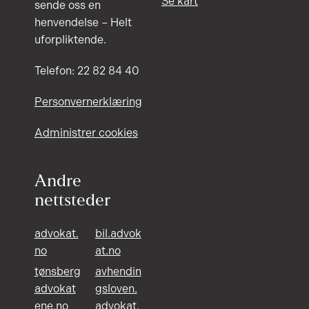
Se kart
sende oss en
henvendelse – Helt
uforpliktende.
Telefon: 22 82 84 40
Personvernerklæring
Administrer cookies
Andre
nettsteder
advokat.
bil.advok
no
at.no
tønsberg
avhendin
advokat
gsloven.
ene.no
advokat.