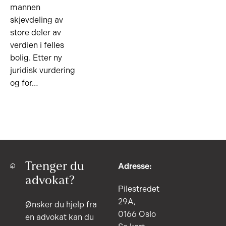
mannen
skjevdeling av
store deler av
verdien i felles
bolig. Etter ny
juridisk vurdering
og for…
Trenger du
Adresse:
advokat?
Pilestredet
29A,
Ønsker du hjelp fra
0166 Oslo
en advokat kan du