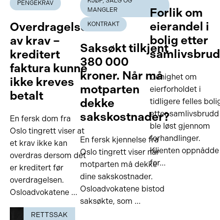
KJØP, SALG OG
PENGEKRAV
Forlik om
MANGLER
eierandel i
Overdragelse
KONTRAKT
bolig etter
av krav –
Saksøkt tilkjent
samlivsbru
kreditert
380 000
faktura kunne
kroner. Når må
Uenighet om
ikke kreves
motparten
eierforholdet i
betalt
dekke
tidligere felles boli
etter samlivsbrudd
sakskostnader?
En fersk dom fra
ble løst gjennom
Oslo tingrett viser at
forhandlinger.
En fersk kjennelse fra
et krav ikke kan
Klienten oppnådde
Oslo tingrett viser når
overdras dersom det
for…
motparten må dekke
er kreditert før
dine sakskostnader.
overdragelsen.
Osloadvokatene bistod
Osloadvokatene …
saksøkte, som …
RETTSSAK