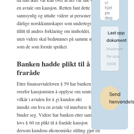
en avtale om kausjon. Retten fant dette
sannsynlig og uttalte videre at personer med
dårlige norskkunnskaper som undertegner i
tillitt til andres forklaring om innholdet, ikke
Last opp 
uten videre skal bedømmes på samme måte
dokument
som de som forstår språket.
Maximum
file size:
Banken hadde plikt til å
10MB
fraråde
Etter finansavtaleloven § 59 har banken plikt
overfor kausjonisten å opplyse om sentrale
Send
vilkår i avtalen for å gi kunden økt
henvendel
innsikt om hva en avtale vil innebære før de
binder seg. Videre har banken etter samme
lovs § 60 en plikt til å fraråde kausjon
dersom kundens økonomiske stilling gjør en