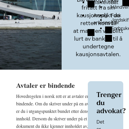
Barnevern
Båt
fritatt fra sin
Håndver
kausjonsplikt da
Arv og
Fusk
Jordskif
retten kom til
arveoppgjør
Forbruk
at mannen var blitt
lurt av banken til å
undertegne
kausjonsavtalen.
Avtaler er bindende
Trenger
Hovedregelen i norsk rett er at avtaler er
du
bindende. Om du skriver under på en avtale
er du i utgangspunktet bundet etter dens
advokat?
innhold. Dersom du skriver under på et
Det
dokument du ikke kjenner innholdet av, er