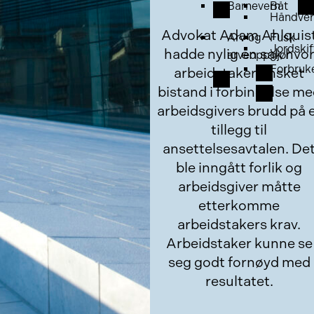
Barnevern
Båt
Håndver
Advokat Adam Ahlquis
Arv og
Fusk
Jordskif
hadde nylig en sak hvo
arveoppgjør
Forbruk
arbeidstaker ønsket
bistand i forbindelse m
arbeidsgivers brudd på 
tillegg til
ansettelsesavtalen. De
ble inngått forlik og
arbeidsgiver måtte
etterkomme
arbeidstakers krav.
Arbeidstaker kunne se
seg godt fornøyd med
resultatet.