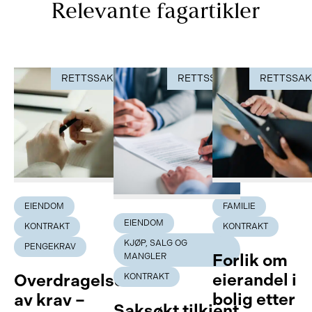
Relevante fagartikler
RETTSSAK
RETTSSAK
RETTSSA
EIENDOM
FAMILIE
EIENDOM
KONTRAKT
KONTRAKT
KJØP, SALG OG
PENGEKRAV
Forlik om
MANGLER
eierandel i
Overdragelse
KONTRAKT
bolig etter
av krav –
Saksøkt tilkjent