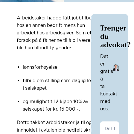
Arbeidstaker hadde fått jobbtilbud
hos en annen bedrift mens hun
Trenger
arbeidet hos arbeidsgiver. Som et
du
forsøk på å få henne til å bli værende
advokat?
ble hun tilbudt følgende:
Det
er
lønnsforhøyelse,
gratis
å
tilbud om stilling som daglig leder
ta
i selskapet
kontakt
med
og mulighet til å kjøpe 10% av
oss.
selskapet for kr. 15 000,-.
Dette takket arbeidstaker ja til og
Kontakt
innholdet i avtalen ble nedfelt skriftlig
Kontrakt