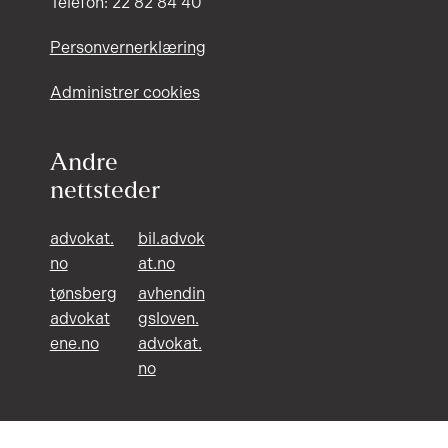
Telefon: 22 82 84 40
Personvernerklæring
Administrer cookies
Andre
nettsteder
advokat.
bil.advok
no
at.no
tønsberg
avhendin
advokat
gsloven.
ene.no
advokat.
no