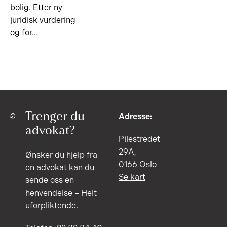
bolig. Etter ny
juridisk vurdering
og for…
Trenger du
Adresse:
advokat?
Pilestredet
29A,
Ønsker du hjelp fra
0166 Oslo
en advokat kan du
Se kart
sende oss en
henvendelse – Helt
uforpliktende.