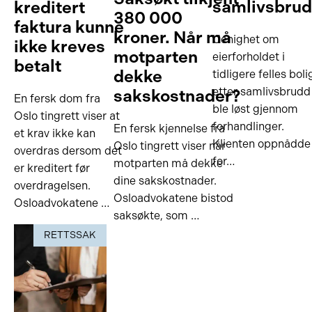
samlivsbru
kreditert
380 000
faktura kunne
kroner. Når må
Uenighet om
ikke kreves
motparten
eierforholdet i
betalt
dekke
tidligere felles boli
etter samlivsbrudd
sakskostnader?
En fersk dom fra
ble løst gjennom
Oslo tingrett viser at
forhandlinger.
En fersk kjennelse fra
et krav ikke kan
Klienten oppnådde
Oslo tingrett viser når
overdras dersom det
for…
motparten må dekke
er kreditert før
dine sakskostnader.
overdragelsen.
Osloadvokatene bistod
Osloadvokatene …
saksøkte, som …
RETTSSAK