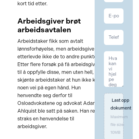
kort tid etter.
Arbeidsgiver brøt
arbeidsavtalen
Arbeidstaker fikk som avtalt
lønnsforhøyelse, men arbeidsgiver
etterlevde ikke de to andre punktene.
Etter flere forsøk på få arbeidsgiver
til å oppfylle disse, men uten hell,
skjønte arbeidstaker at hun ikke kom
noen vei på egen hånd. Hun
henvendte seg derfor til
Last opp 
Osloadvokatene og advokat Adam
dokument
Ahlquist ble satt på saken. Han rettet
Maximum
straks en henvendelse til
file size:
arbeidsgiver.
10MB