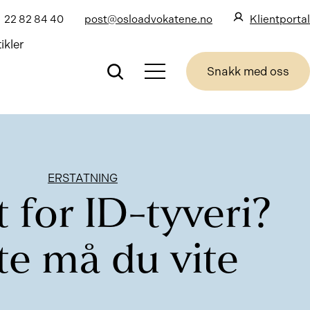
22 82 84 40
post@osloadvokatene.no
Klientportal
ikler
Snakk med oss
ERSTATNING
t for ID-tyveri?
te må du vite