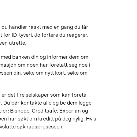
at du handler raskt med en gang du får
 for ID-tyveri. Jo fortere du reagerer,
ven utrette.
t med banken din og informer dem om
masjon om noen har foretatt seg noe i
essen din, søke om nytt kort, søke om
 er det fire selskaper som kan foreta
r. Du bør kontakte alle og be dem legge
e er:
Bisnode
,
Creditsafe
,
Experian
og
n har søkt om kreditt på deg nylig. Hvis
avslutte søknadsprosessen.