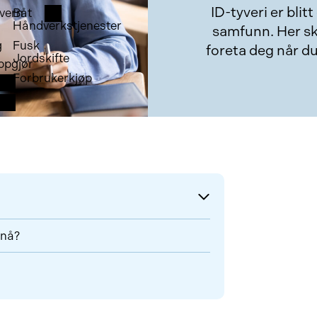
ID-tyveri er bli
vern
Båt
Håndverkstjenester
samfunn. Her sk
g
Fusk
foreta deg når du 
Jordskifte
ppgjør
Forbrukerkjøp
 nå?