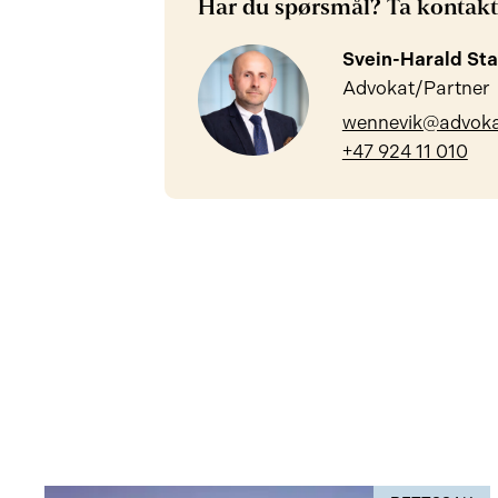
Har du spørsmål? Ta kontakt
Svein-Harald St
Advokat/Partner
wennevik@advoka
+47 924 11 010