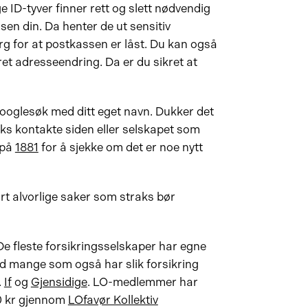
ID-tyver finner rett og slett nødvendig
en din. Da henter de ut sensitiv
rg for at postkassen er låst. Du kan også
et adresseendring. Da er du sikret at
googlesøk med ditt eget navn. Dukker det
aks kontakte siden eller selskapet som
 på
1881
for å sjekke om det er noe nytt
ært alvorlige saker som straks bør
De fleste forsikringsselskaper har egne
rtid mange som også har slik forsikring
.
If
og
Gjensidige
. LO-medlemmer har
00 kr gjennom
LOfavør Kollektiv